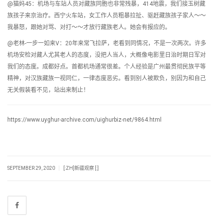
@猫妈45：机场与车站人员对藏族同胞也非常残暴，414地震，我们接玉树藏
族孩子来京治疗。西宁火车站，女工作人员粗暴拉扯、驱赶藏族孩子家人～～
我暴怒，跟她对骂、对打～～才放行藏族老人。她会有报应的。
@老林-一步一如来V：20年来常飞拉萨，老看到同情况，不是一次两次。许多
机场安检对藏人尤其老人的态度，没把人当人，大概像电影里日治时期日军对
我们的态度。成都好点。首都机场通常很差。个人经验是广州最贯彻民族平等
精神，对汉族藏族一视同仁，一律态度恶劣。看到别人被欺负，别因为和自己
无关假装看不见，站出来制止！
https://www.uyghur-archive.com/uighurbiz-net/9864.html
|
SEPTEMBER 29, 2020
[:ZH]新疆观察 [:]