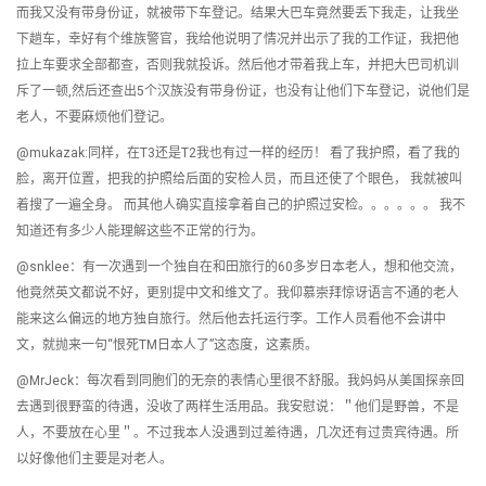
而我又没有带身份证，就被带下车登记。结果大巴车竟然要丢下我走，让我坐
下趟车，幸好有个维族警官，我给他说明了情况并出示了我的工作证，我把他
拉上车要求全部都查，否则我就投诉。然后他才带着我上车，并把大巴司机训
斥了一顿,然后还查出5个汉族没有带身份证，也没有让他们下车登记，说他们是
老人，不要麻烦他们登记。
@mukazak:同样，在T3还是T2我也有过一样的经历！ 看了我护照，看了我的
脸，离开位置，把我的护照给后面的安检人员，而且还使了个眼色， 我就被叫
着搜了一遍全身。 而其他人确实直接拿着自己的护照过安检。。。。。。 我不
知道还有多少人能理解这些不正常的行为。
@snklee：有一次遇到一个独自在和田旅行的60多岁日本老人，想和他交流，
他竟然英文都说不好，更别提中文和维文了。我仰慕崇拜惊讶语言不通的老人
能来这么偏远的地方独自旅行。然后他去托运行李。工作人员看他不会讲中
文，就抛来一句“恨死TM日本人了”这态度，这素质。
@MrJeck：每次看到同胞们的无奈的表情心里很不舒服。我妈妈从美国探亲回
去遇到很野蛮的待遇，没收了两样生活用品。我安慰说：＂他们是野兽，不是
人，不要放在心里＂。不过我本人没遇到过差待遇，几次还有过贵宾待遇。所
以好像他们主要是对老人。