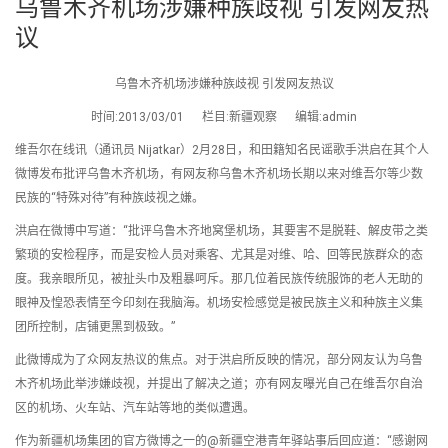
乌鲁木齐机场涉嫌种族歧视 引发网友热
议
乌鲁木齐机场涉嫌种族歧视 引发网友热议
时间:2013/03/01 栏目:新疆观察 编辑:admin
维吾尔在线讯（通讯员 Nijatkar）2月28日，和田籍知名民谣歌手洪启在其个人
微博发布批评乌鲁木齐机场，有网友称乌鲁木齐机场长期以来对维吾尔等少数
民族的“特殊对待”有种族歧视之嫌。
洪启在微博中写道：“批评乌鲁木齐地窝堡机场，其要害不是脱鞋、解皮带之类
繁琐的安检程序，而是安检人员对乘客、尤其是对维、哈、回等民族群众的态
度。我亲眼所见，被扯头巾及粗暴呵斥。那几位着民族传统服饰的老人无助的
眼神及惶恐表情至今印刻在我脑海。机场安检感觉是被民族主义和种族主义集
团所控制，店铺更黑到极致。”
此微博成为了众网友热议的焦点。对于洪启所反映的情况，部分网友认为乌鲁
木齐机场此举涉嫌歧视，并提出了解决之道；亦有网友曝光自己在维吾尔自治
区的机场、火车站、汽车站等地的类似遭遇。
作为新疆机场集团的官方微博之一的@新疆空港青年驿站事后回应道：“感谢网