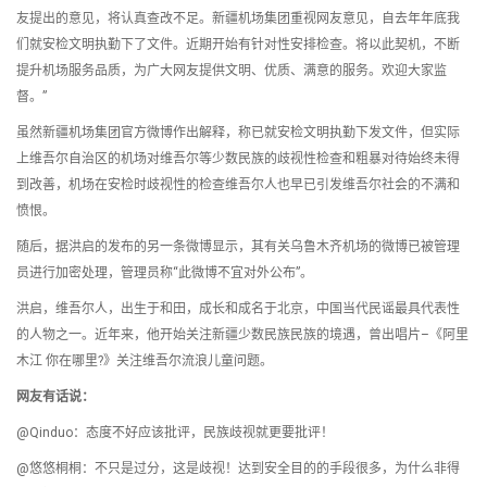
友提出的意见，将认真查改不足。新疆机场集团重视网友意见，自去年年底我
们就安检文明执勤下了文件。近期开始有针对性安排检查。将以此契机，不断
提升机场服务品质，为广大网友提供文明、优质、满意的服务。欢迎大家监
督。”
虽然新疆机场集团官方微博作出解释，称已就安检文明执勤下发文件，但实际
上维吾尔自治区的机场对维吾尔等少数民族的歧视性检查和粗暴对待始终未得
到改善，机场在安检时歧视性的检查维吾尔人也早已引发维吾尔社会的不满和
愤恨。
随后，据洪启的发布的另一条微博显示，其有关乌鲁木齐机场的微博已被管理
员进行加密处理，管理员称“此微博不宜对外公布”。
洪启，维吾尔人，出生于和田，成长和成名于北京，中国当代民谣最具代表性
的人物之一。近年来，他开始关注新疆少数民族民族的境遇，曾出唱片–《阿里
木江 你在哪里?》关注维吾尔流浪儿童问题。
网友有话说：
@Qinduo：态度不好应该批评，民族歧视就更要批评！
@悠悠桐桐：不只是过分，这是歧视！达到安全目的的手段很多，为什么非得