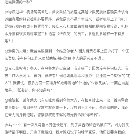
选最操蛋的一种？
@导演过华：机场确实差劲，首次乘机的旅客尤其是少数民族旅客确实应该有
巡回客服解释安检和必要程序，避免语言不通产生歧义，或者叽吧上了飞机非
要强行换座位或不按票号坐；残疾人和儿童单独乘机都能提前安排接送，机场
本身就有很多熟练掌握三种语言（维汉英）的员工，多巡视多解释一下有多
难？！
@游离的火炬：我曾亲眼见到一个维吾尔老人 因为机票名字上面少打了一个无
法登机 没有任何工作人员帮助解决问题解 老人的语言又不通 …
@良心维权者：冬天，在乌鲁木齐火车站，我走错门；因为没有任何标志。我
被工作人员呵斥，很凶，很难看！何必如此恶毒和强势！我还是一个52岁的“老
人”！我担忧，很多方面一面排斥和欺辱当地和外地的“少数民族”，一面在自掘
坟墓……张书记，你不知道吗？
@喻院长：某年乘大巴车从吐鲁番到乌鲁木齐，在检查站上来一汉一维两警察
查身份证，看到是非汉族的就盘查一下，汉族则不闻不问。最悲催的是，我正
在奋力掏身份证呢，警察叔叔用不懈的眼光告诉我“你省省”。
@AydinK：有一次从乌鲁木齐坐长途车，到了昌吉的检查站被拦下，因为我民
族特征不明显，只查了我媳妇，我对媳妇说了句哈萨克语，他们就要查我的，