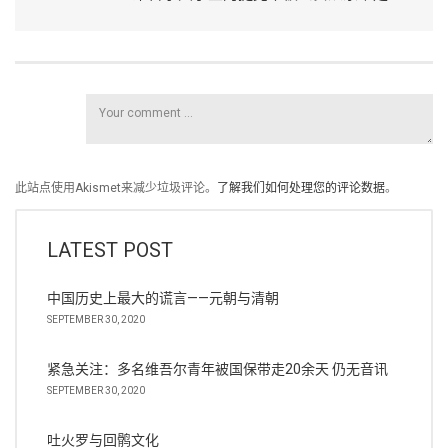
此站点使用Akismet来减少垃圾评论。
了解我们如何处理您的评论数据
。
LATEST POST
中国历史上最大的谎言——元朝与清朝
SEPTEMBER 30, 2020
紧急关注：多名维吾尔青年被国保带走20余天 仍无音讯
SEPTEMBER 30, 2020
吐火罗与回鹘文化