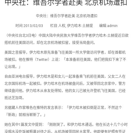
中央社：维吾尔学者赴美 北京机场遭扣
中央社：维吾尔学者赴美 北京机场遭扣
时间:2013/02/03 栏目:人权, 伊力哈木·土赫提 编辑:admin
（中央社台北3日电）中国大陆中央民族大学维吾尔学者伊力哈木-土赫提近日欲
搭机前往美国访问，却在北京机场被扣留，接受当局盘问。
美国之音报导，伊力哈木原先准备飞往美国一所大学做访问学者，却在首都机
场被扣。他在推特（Twitter）上说：「本准备前往美国，他们把我扣下来了不
让出境。」
自由亚洲电台报导，伊力哈木是和女儿一起准备乘飞机前往美国，父女二人在
北京国际机场一起被扣。伊力哈木在机场被盘问后，又被带回北京家中，警方
继续盘问他。伊力哈木从亲友处得知，他的女儿已被允许登机飞往美国，已经
抵达芝加哥。
另据藏人作家唯色在推特的发言表示：「伊力哈木被扣倒是正常，不然这个
『新政』就相当崭新了。」
她在其中1篇发文中提到：「刚刚哭了。和伊力哈木通话。他在长达十几个小时
没喝水没吃饭被粗暴对待之后，从机场被带回民大家里。他即便有护照有签证