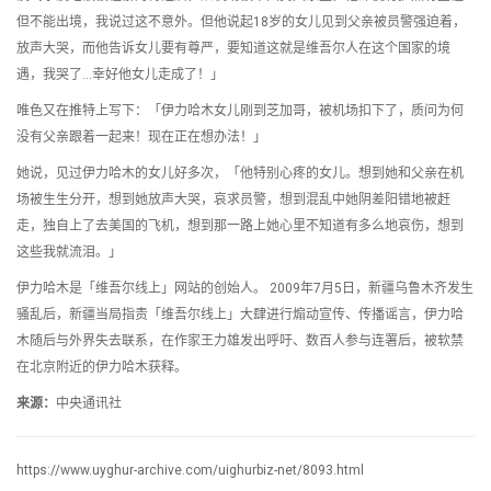
但不能出境，我说过这不意外。但他说起18岁的女儿见到父亲被员警强迫着，
放声大哭，而他告诉女儿要有尊严，要知道这就是维吾尔人在这个国家的境
遇，我哭了…幸好他女儿走成了！」
唯色又在推特上写下：「伊力哈木女儿刚到芝加哥，被机场扣下了，质问为何
没有父亲跟着一起来！现在正在想办法！」
她说，见过伊力哈木的女儿好多次，「他特别心疼的女儿。想到她和父亲在机
场被生生分开，想到她放声大哭，哀求员警，想到混乱中她阴差阳错地被赶
走，独自上了去美国的飞机，想到那一路上她心里不知道有多么地哀伤，想到
这些我就流泪。」
伊力哈木是「维吾尔线上」网站的创始人。 2009年7月5日，新疆乌鲁木齐发生
骚乱后，新疆当局指责「维吾尔线上」大肆进行煽动宣传、传播谣言，伊力哈
木随后与外界失去联系，在作家王力雄发出呼吁、数百人参与连署后，被软禁
在北京附近的伊力哈木获释。
来源：
中央通讯社
https://www.uyghur-archive.com/uighurbiz-net/8093.html