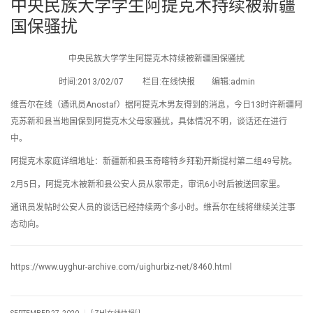
中央民族大学学生阿提克木持续被新疆
国保骚扰
中央民族大学学生阿提克木持续被新疆国保骚扰
时间:2013/02/07 栏目:在线快报 编辑:admin
维吾尔在线（通讯员Anostaf）据阿提克木男友得到的消息，今日13时许新疆阿
克苏新和县当地国保到阿提克木父母家骚扰，具体情况不明，谈话还在进行
中。
阿提克木家庭详细地址：新疆新和县玉奇喀特乡拜勒开斯提村第二组49号院。
2月5日，阿提克木被新和县公安人员从家带走，审讯6小时后被送回家里。
通讯员发帖时公安人员的谈话已经持续两个多小时。维吾尔在线将继续关注事
态动向。
https://www.uyghur-archive.com/uighurbiz-net/8460.html
|