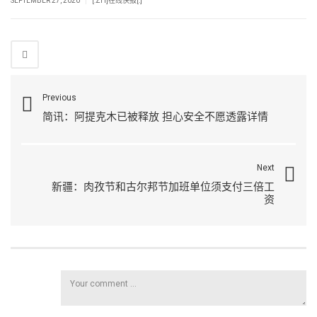
SEPTEMBER 27, 2020
[:ZH]在线快报[:]
Previous
简讯：阿提克木已被释放 担心安全不愿透露详情
Next
新疆：肉孜节和古尔邦节加班单位须支付三倍工
资