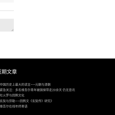
近期文章
中国历史上最大的谎言——元朝与清朝
紧急关注：多名维吾尔青年被国保带走20余天 仍无音讯
吐火罗与回鹘文化
玄奘与弥勒——回鹘文《玄奘传》研究》
维吾尔在线年终寄语