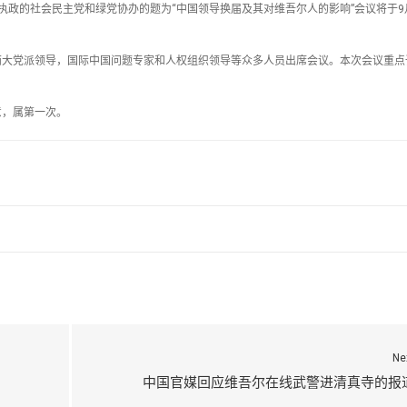
在执政的社会民主党和绿党协办的题为“中国领导换届及其对维吾尔人的影响”会议将于9
两大党派领导，国际中国问题专家和人权组织领导等众多人员出席会议。本次会议重点
意，属第一次。
Ne
中国官媒回应维吾尔在线武警进清真寺的报