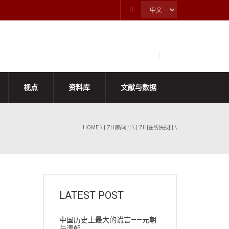
视点
资料库
文献与数据
HOME
\
[:ZH]新闻[:]
\
[:ZH]在线快报[:]
\
LATEST POST
中国历史上最大的谎言——元朝
与清朝