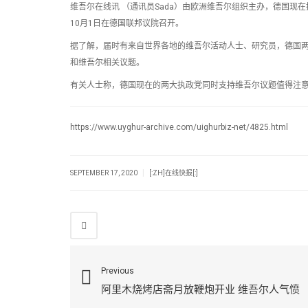
维吾尔在线讯 （通讯员Sada）由欧洲维吾尔组织主办，德国现
10月1日在德国联邦议院召开。
据了解，届时有来自世界各地的维吾尔活动人士、研究员，德国
和维吾尔相关议题。
有关人士称，德国现在的两大执政党同时支持维吾尔议题值得注
https://www.uyghur-archive.com/uighurbiz-net/4825.html
|
SEPTEMBER 17, 2020
[:ZH]在线快报[:]
Previous
阿里木烧烤店斋月放鞭炮开业 维吾尔人气愤