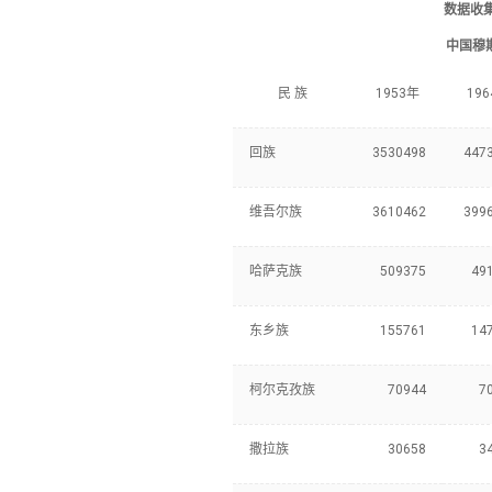
数据收
中国穆
民 族
1953年
19
回族
3530498
447
维吾尔族
3610462
399
哈萨克族
509375
49
东乡族
155761
14
柯尔克孜族
70944
7
撒拉族
30658
3