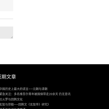
近期文章
中国历史上最大的谎言——元朝与清朝
紧急关注：多名维吾尔青年被国保带走20余天 仍无音讯
吐火罗与回鹘文化
玄奘与弥勒——回鹘文《玄奘传》研究》