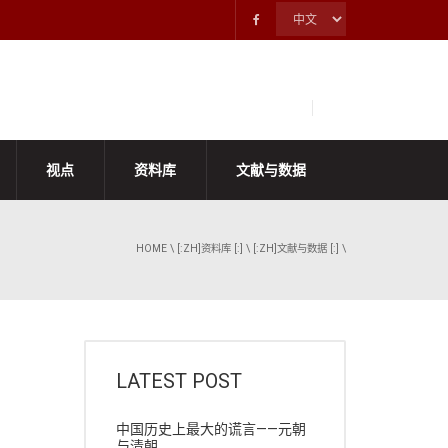
视点
资料库
文献与数据
HOME
\
[:ZH]资料库 [:]
\
[:ZH]文献与数据 [:]
\
LATEST POST
中国历史上最大的谎言——元朝
与清朝