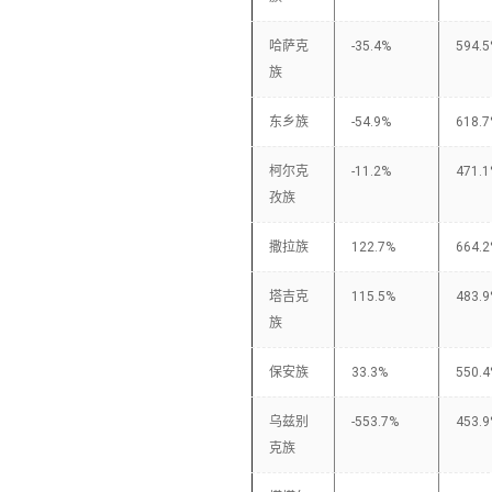
哈萨克
-35.4%
594.
族
东乡族
-54.9%
618.
柯尔克
-11.2%
471.
孜族
撒拉族
122.7%
664.
塔吉克
115.5%
483.
族
保安族
33.3%
550.
乌兹别
-553.7%
453.
克族