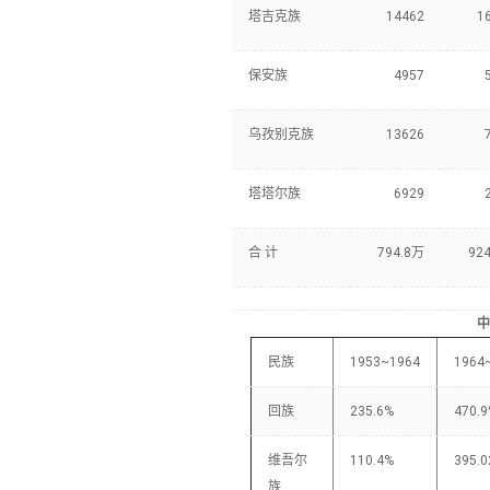
塔吉克族
14462
1
保安族
4957
乌孜别克族
13626
塔塔尔族
6929
合 计
794.8万
92
中
民族
1953~1964
1964
回族
235.6%
470.
维吾尔
110.4%
395.
族