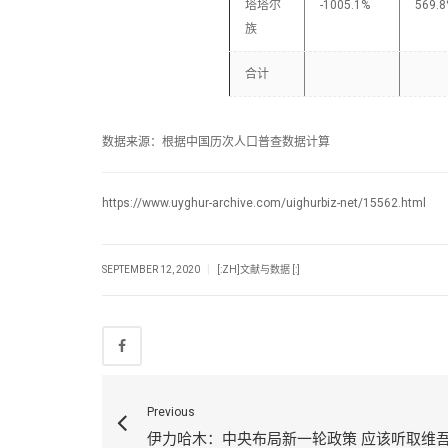
塔塔尔
-1005.1%
569.
族
合计
数据来源：根据中国历次人口普查数据计算
https://www.uyghur-archive.com/uighurbiz-net/15562.html
|
SEPTEMBER 12, 2020
[:ZH]文献与数据 [:]
Previous
伊力哈木：中央布局新一轮政策 应该听取维