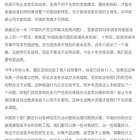
西部只有从本地实际出发，采用不同于东部的发展模式、路径和指标，才能在
发展自身的同时推动整个中国创新转型，也才能体现各民族的主体性，中华民
族认同才能巩固，中国的发展才可持续。
我最近出一本《中国共产党怎样解决民族问题》，里面讲到98年国家民委座谈
会上的一个想法：那就是“中国民族问题的高潮尚未到来”。十年后，民族领域冲
突事件增多烈度趋强。这也是改革开放后的基本走势，近年只是出了一个高
峰。这趋势仍在延续，因此不敢说不会再出事。今后十年非常关键。我们因此
要有紧迫感。
今年3月份以来，藏区连续出现了僧人自焚事件，目前已经有11人。如果说这种
现象一开始难以控制，但总应该有后续办法来遏制。否则就说明我们的防范和
控制办法不对路。这种极端行为过去比较罕见，但半年连续这么多就提出了一
个问题，即我们目前采取的多方严控高压维稳办法是否对路和有效？我认为关
键因素是找出根源收拢人心而不在管控。这种大战略大思路才是我们平台的基
本课题。
中国各个部门都在针对各种现实社会问题和治理问题想对策。中国社科院也在
做搭建智库平台的创新工程。我们都可以做一些对策研究，出一些锦囊妙计。
但这不应该是学校的研究主流。对策不是战略，甚至算不上策略。锦囊妙计之