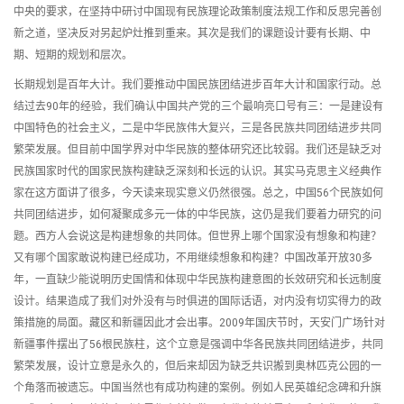
中央的要求，在坚持中研讨中国现有民族理论政策制度法规工作和反思完善创
新之道，坚决反对另起炉灶推到重来。其次是我们的课题设计要有长期、中
期、短期的规划和层次。
长期规划是百年大计。我们要推动中国民族团结进步百年大计和国家行动。总
结过去90年的经验，我们确认中国共产党的三个最响亮口号有三：一是建设有
中国特色的社会主义，二是中华民族伟大复兴，三是各民族共同团结进步共同
繁荣发展。但目前中国学界对中华民族的整体研究还比较弱。我们还是缺乏对
民族国家时代的国家民族构建缺乏深刻和长远的认识。其实马克思主义经典作
家在这方面讲了很多，今天读来现实意义仍然很强。总之，中国56个民族如何
共同团结进步，如何凝聚成多元一体的中华民族，这仍是我们要着力研究的问
题。西方人会说这是构建想象的共同体。但世界上哪个国家没有想象和构建？
又有哪个国家敢说构建已经成功，不用继续想象和构建？中国改革开放30多
年，一直缺少能说明历史国情和体现中华民族构建意图的长效研究和长远制度
设计。结果造成了我们对外没有与时俱进的国际话语，对内没有切实得力的政
策措施的局面。藏区和新疆因此才会出事。2009年国庆节时，天安门广场针对
新疆事件摆出了56根民族柱，这个立意是强调中华各民族共同团结进步，共同
繁荣发展，设计立意是永久的，但后来却因为缺乏共识搬到奥林匹克公园的一
个角落而被遗忘。中国当然也有成功构建的案例。例如人民英雄纪念碑和升旗