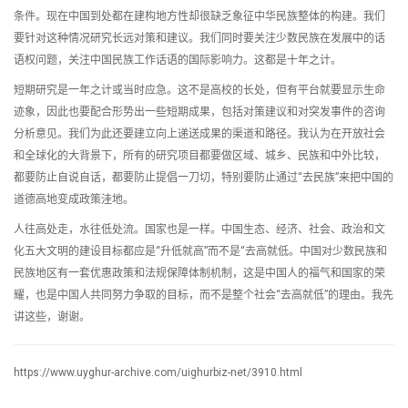
条件。现在中国到处都在建构地方性却很缺乏象征中华民族整体的构建。我们
要针对这种情况研究长远对策和建议。我们同时要关注少数民族在发展中的话
语权问题，关注中国民族工作话语的国际影响力。这都是十年之计。
短期研究是一年之计或当时应急。这不是高校的长处，但有平台就要显示生命
迹象，因此也要配合形势出一些短期成果，包括对策建议和对突发事件的咨询
分析意见。我们为此还要建立向上递送成果的渠道和路径。我认为在开放社会
和全球化的大背景下，所有的研究项目都要做区域、城乡、民族和中外比较，
都要防止自说自话，都要防止提倡一刀切，特别要防止通过“去民族”来把中国的
道德高地变成政策洼地。
人往高处走，水往低处流。国家也是一样。中国生态、经济、社会、政治和文
化五大文明的建设目标都应是“升低就高”而不是“去高就低。中国对少数民族和
民族地区有一套优惠政策和法规保障体制机制，这是中国人的福气和国家的荣
耀，也是中国人共同努力争取的目标，而不是整个社会“去高就低”的理由。我先
讲这些，谢谢。
https://www.uyghur-archive.com/uighurbiz-net/3910.html