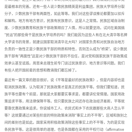
是最根本的完善。还有一些人说少数民族精英是利益集团，民族大学培养分裂
分子，少数民族干部有两面性，如此等等。我们对这些谬误推论都要加以驳斥
和解构。地方有地方意识，民族有民族意识，这是人之常情。民族区域自治制
度、少数民族教育和民族干部政策顺应了人情，所以就要坚持。试问在美国搞
“民运”的那些骨干是民族大学培养的吗？我们能因为这些人有在北大清华等名牌
大学读书的背景，就建议国家取消清华北大吗？对国家负责和对民族自治地方
负责的一致性正是少数民族干部的特质和特性，否则怎么成为“桥梁”。说少数民
族干部有“两面性”这是对少数民族干部的不信任，是对党和国家民族干部政策成
效承认甚至诋毁。周恩来总理生前专门谈过民族意识、地方意识等问题。我们
有些人把开国前辈的思想和教诲我们都忘掉了。
最近有一篇文章的题目很好，说《平等是最好的民族政策》，但是内容却也是
取消民族政策，认为取消了民族政策才是真正的民族平等。但我们要知道，民
族平等也要有个前提，那就是大家都要实事求是，都要讲伦常情理。国家用政
策追求平等，用法律保障平等。但只要民族之间还存在政治经济差距，平等就
要靠优惠政策来追求。你说城市工人、农民式和乡下农民跟那些大商人怎么平
等？这就要通过对某些阶层的特别政策来消除“事实上的不平等”。区域和族别之
间的差别也是如此。国家采用积极政策消除这些事实上的不平等，为的是实现
各民族平等。这是很简单的道理，也是各国都在采用的平权行动（affirmative