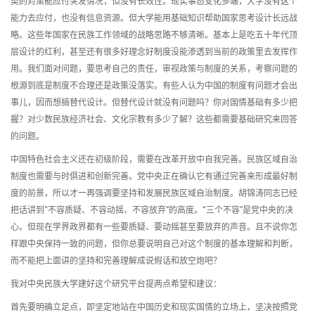
类的对策能应付突发情况，但没有长效性。现实事态变化多端，大学没有这个
能力去应付，也没有信息资源。但大学能用基础知识帮助国家思考设计长远战
略。这些年国家在民族工作领域的战略思路不够清晰。基本上是吃五十年代顶
层设计的红利，甚至还有很多好理念好制度没能渗透到当前的政策里去发挥作
用。我们面对问题，要思考自己的责任，审视政策与制度的关系，考察问题的
根源到底是制度不合理还是政策没落实。有些人认为中国的制度有问题才会出
事儿，因而想搞替代设计。但替代设计就没有问题吗？你对国情基础有多少把
握？对少数民族经济社会、文化宗教有多少了解？这些都需要基础研究来回答
的问题。
中国特色社会主义还在初级阶段，需要在改革开放中自我完善。民族区域自治
制度也需要与时俱进和创新完善。党中央正在确认它有通过完善来形成最好制
度的前景，所以才一再强调要坚持和发展民族区域自治制度。胡锦涛同志已经
把话讲到“不容质疑、不容动摇、不容放弃”的高度。“三个不容”是党中央的决
心。但现在学界政界都有一些要质疑、要动摇甚至要放弃的声音。且不说你怎
样跟中央保持一致的问题，但你总要说明自己对这个制度的基本理解和判断，
而不能把上面讲的坚持和完善理解成说假话和放空炮吧？
我对中央民族大学建好这个研究平台提两点希望和建议：
首先要明确立足点，即坚定地站在中国历史和现实国情的立场上，坚决按照党