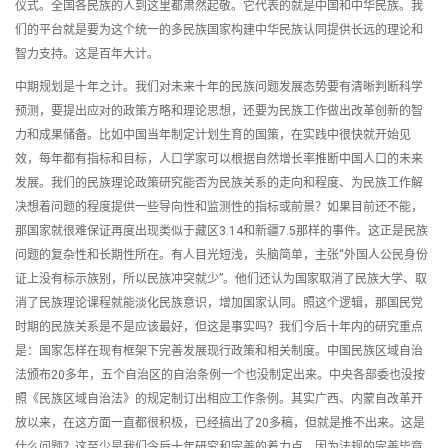
仪式。全国各民族的人到这里都肃然起敬。它代表的就是中国和中华民族。我
们的平台就是要为这个统一的多民族国家构建中华民族认同提供长远的理论和
智力支持。这是百年大计。
中期规划是十年之计。我们对未来十年的民族问题发展态势要有清晰判断科学
预测，要提出应对的政策方略和理论思想，还要为民族工作做出改革创新的智
力和成果储备。比如中国当年制定计划生育的国策，在实践中很快就开始见
效，每年都有指标和目标，人口学家可以根据自然增长率推断中国人口的未来
发展。我们的民族理论政策研究能否为民族关系的走向和程度、为民族工作解
决想着问题的程度提供一些导向性和监测性的指标或前景？如果目前还不能，
那国家就很难保证再度出现类似于藏区3.14和新疆7.5那样的事件。这正是民族
问题的复杂性和长期性所在。有人目光短浅，头脑简单，主张“外国人公民身份
证上没有标示族别，所以民族冲突就少”。他们还认为国家取消了民族大学、取
消了民族理论课程就能淡化民族意识，增加国家认同。照这个逻辑，那国民党
时期的民族关系是不是应该最好，但这是事实吗？我们今后十年内的研究重点
是：国家怎样在现有框架下完善发展现行政策和相关制度。中国民族区域自治
法颁布20多年，五个自治区的自治条例一个也没制定出来。中央各部委也没按
照《民族区域自治法》的规定制订出相应工作条例。其实广西、内蒙自改革开
放以来，在这方面一直都很积极，已经搞出了20多稿，但就是推不出来。这是
什么问题？这至少是我们今后十年研究和完善的着力点，因为法规的完善毕竟