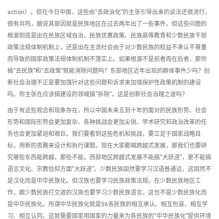
action）。但在今日中国，这些由“去政治化”的主张引导出来的说法还很流行，
很有共鸣，据说其原因就是民族地区在过去两年出了一些事件。但这些问题的
根源到底是出在民族区域自治、民族优惠政策、民族高等教育和少数民族干部
政策法规体制机制上，还是出在主流社会由于对少数民族的权益不承认不尊重
而导致的国家政策法规体制机制不落实上。如果根源不是前者而在后者，那你
搞“去民族”和“去政策”就能消除问题吗？东部地区近年出现的群体事件少吗？创
新社会治理不正是要加强针对这些问题和诉求来加强保护性政策机制的建设
吗。你主张在应该搞建设的领域搞“拆除”，这是创新社会治理之道吗？
由于有这些观念和现象存在，所以中国未来五到十年的面对的民族形势、社会
形势和国际形势会更加复杂、各种挑战会更加尖锐、学术研究和政治改革的任
务也会更加紧迫和艰巨。我们要看到这些危机和挑战，要立足于国家战略目
标，用新的思路来设计和执行课题。现在大家都喊跨越式发展，那我们也要研
究哪些东西能跨越，那些不能。西部地区跨越式发展不能搞“大跃进”，更不能搞
语言文化、宗教信仰方面“大跃进”。少数民族固然要学习汉语普通话，这固然不
是汉化而是中华民族化。但汉族也要学习民族政策法规。在少数民族地区工
作，跟少数民族打交道的汉族也要学习少数民族语言。这也不是少数民族化而
是中华民族化。所谓中华民族化就是56各民族的相互承认、相互包容、相互学
习、相互认同。这就需要国家用国家的力量来为各民族的“中华民族化”提供环境