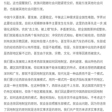
引起。这也提醒我们，民族问题跟社会问题紧密交织，既能引发其他社会问
题，也能被其他社会问题引发。
中国今天要改革、要发展、还要稳定。平衡这三种需求是全国性难题。学界对
此要给出答案。目前大规模群体事件主要发生在东部，这里的改革先走一步,城
镇化进程快，农民“去土地、被上楼”较多，矛盾更突出。把全国图景拼成整体，
我们就能看出东西两个板块的区别：冲突的形式相似，都有打砸抢烧，但西部
则有民族宗教因素，例如有些僧人也参与、甚至带头掀汽车扔砖石等。东部成
功的经验西部可以有所借鉴，但是不能照搬。但是，东部发展中出现的矛盾却
是西部地区躲不过的，甚至由于民族、宗教、文化、环境等因素而被放大。
我们要从发展观上来思考西部发展如何因地制宜、趋利避害、搞出特色的问
题。藏区固然要发展。但如果发展不能体现藏区的特点，或者总想把西藏建成
深圳和广东，那就不是因地制宜的发展。现代化是一种品质而不是一个模式。
我们要讨论西部自身的发展模式，用同一模式同一套经济指标发展不同地区，
这是一种主观想象。在这种想象下，西部永远赶不上东部。发达国家内部至今
仍有区域差别，但各个地区都能发展。我们因此要研究中国西部如何因地制
宜，如何选择适用的模式、路径和指标，包括非货币收益等指标。不考虑这个
就会违背因地制宜的原则，就会盲目照搬东部模式，就会出问题，因为你违背
了因地制宜的原则就是违背实事求是的原则。我们共产党历来讲求实事求是。