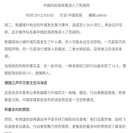
中国的民族政策进入了死胡同
时间:2012/03/03 栏目:中国民族 编辑:admin
周二，新疆喀什附近的叶城发生暴力事件，造成至少20人死亡。两会召开在
即，此次事件标志着中国民族政策进入了死胡同。
新疆绿洲小镇叶城究竟发生了什么事，世人可能永远无法获知。一方是官方的
简短声明，另一方是流亡维族人的描述，二者大相径庭。没有独立的消息来
源。
当地政府所称的事实是：在一处市场，一群身佩砍刀的行凶者杀死了13人，警
察赶到后射杀7人，逮捕两人。
德国之声中文部主任冯海音
这是自去年夏季以来新疆暴力升级的又一高峰。据信，行凶者都是维族，死者
都是汉族。中国官媒首批发布的消息称这是一次恐怖袭击。
积蓄多时的愤怒
然而，有预谋的恐怖袭击并不是手持刀械砍向无辜者：他们设置炸弹、劫持飞
机或者发动袭击。行凶者挥舞刀斧的情景，更像是积蓄多时的愤怒到了暴发的