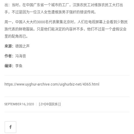
出：当时，在中国广东省一个城市的工厂，汉族农民工对维族农民工大打出
手，不过是因为一位汉人女性遭维族男子强奸的错误传闻。
周一，中国人大大约3000名代表聚集北京时，人们在电视屏幕上会看到少数民
族代表的鲜艳服装。只是他们能决定的内容并不多，他们不过是一个虚假议会
里的配角而已。
来源：
德国之声
作者：
冯海音
编译：
李鱼
https://www.uyghur-archive.com/uighurbiz-net/4365.html
|
SEPTEMBER 16, 2020
[:ZH]中国民族 [:]