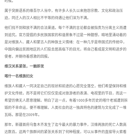
时候。
属于突厥语系的维吾尔人当中，有许多人长久以来抱怨宗教、文化和政治压
迫，同迁入的汉人相比不平等的待遇让他们深为不满。
他们找不到释放不满的合法渠道。每个不满的言论都会被指责为分离主义而遭
到追究。官方提倡的多民族国家的和谐景象不过是一种臆想，暗地里涌动着的
是对维族人、藏人和蒙古人的种族主义情绪：在一种几乎是帝国式的传统中，
中国向偏远贫困地区的人们投去居高临下的目光，将自己看成是文明和进步的
使者，并期待着感激的回报。
维汉关系紧张，一触即发
喀什一名维族妇女
维族人和藏人一同决定自己的现状和前途的心愿完全落空，他们希望保持和维
护文化传统，而不是将它们仅仅变成对旅游者的表演、电视里的节目，而这一
希望仿佛无人愿意理解。明白了这一点，有着1000多年历史的喀什老城遭到拆
毁的不幸命运，便不难理解。人类社会的这一独具特色的建筑与文化成了一堆
瓦砾。那是在2009年。
那年，新疆首府乌鲁木齐发生了迄今最大的暴力事件，汉维两族的死亡人数高
达数百。这两个族群间的紧张关系到了何种程度，可以从事件的直接导火索看