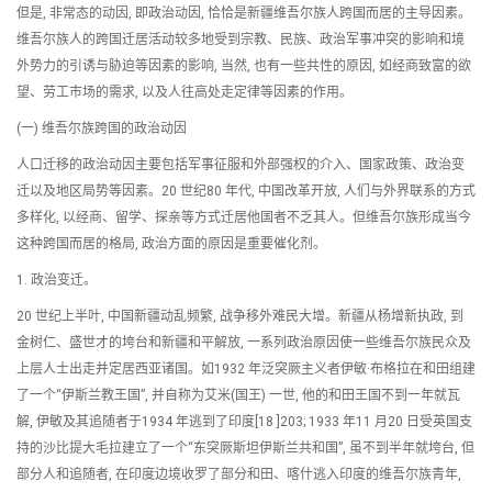
但是, 非常态的动因, 即政治动因, 恰恰是新疆维吾尔族人跨国而居的主导因素。
维吾尔族人的跨国迁居活动较多地受到宗教、民族、政治军事冲突的影响和境
外势力的引诱与胁迫等因素的影响, 当然, 也有一些共性的原因, 如经商致富的欲
望、劳工市场的需求, 以及人往高处走定律等因素的作用。
(一) 维吾尔族跨国的政治动因
人口迁移的政治动因主要包括军事征服和外部强权的介入、国家政策、政治变
迁以及地区局势等因素。20 世纪80 年代, 中国改革开放, 人们与外界联系的方式
多样化, 以经商、留学、探亲等方式迁居他国者不乏其人。但维吾尔族形成当今
这种跨国而居的格局, 政治方面的原因是重要催化剂。
1. 政治变迁。
20 世纪上半叶, 中国新疆动乱频繁, 战争移外难民大增。新疆从杨增新执政, 到
金树仁、盛世才的垮台和新疆和平解放, 一系列政治原因使一些维吾尔族民众及
上层人士出走并定居西亚诸国。如1932 年泛突厥主义者伊敏·布格拉在和田组建
了一个“伊斯兰教王国”, 并自称为艾米(国王) 一世, 他的和田王国不到一年就瓦
解, 伊敏及其追随者于1934 年逃到了印度[18 ]203; 1933 年11 月20 日受英国支
持的沙比提大毛拉建立了一个“东突厥斯坦伊斯兰共和国”, 虽不到半年就垮台, 但
部分人和追随者, 在印度边境收罗了部分和田、喀什逃入印度的维吾尔族青年,