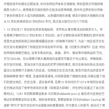
半殖民地半封建化过程加深, 农村自然经济体系日渐解体, 特别是西方列强和俄
国势力的介入, 使得维吾尔族的境外迁徙活动变得频繁, 而中外边界的划分导致
了更多的维吾尔人成为跨国族群。从新疆的情形来看, 维吾尔族较大规模的迁徙
从10 世纪末继续到20 世纪的60 年代, 其迁徙大致可分为六个阶段:
1. 10 世纪至17 世纪前往西亚各国经商、求学和从事宗教活动的维吾尔人。早
在喀喇汗朝时代(10 世纪末到13 世纪初) , 由于王朝的政治和军事胜利,把中亚和
塔里木盆地西南部辽阔的疆域囊括在统一的喀喇汗政权下, 为这一地区经济文化
的交流与发展提供了较稳定的市场及和平环境。据《旧唐书·西域传》记述: 阿拉
伯帝国的首都巴格达, 设有专售丝织品、瓷器、茶叶、蚕丝等中国商品的“巴扎
尔”[3 ]43248。仅从喀喇汗朝大量铸造的金属货币散见于天山南北、伊朗高原、
伏尔加河流域、里海沿岸乃至遥远的尼罗河畔的事实, 就可反映当时商业活动的
盛况以及喀喇汗王朝商人的足迹。在跨国文化交流方面, 维吾尔族杰出的语言学
家麻赫穆德·喀什 噶里, 走遍突厥语诸地, 对突厥语做了细致的调查,详细记载了他
们的居住地区、历史沿革、语言差异等, 花费15 年时间约于1074 年用阿拉伯语
在巴格达完成了他举世闻名的巨著《突厥语大辞典》, 并在伊拉克度过了自己的
晚年[4 ]。1281 年回鹘景教徒勒本·马可斯(RabbanM arco s) 被任命为驻地在巴
格达的景教教会的总主教。他的亲密朋友, 景教徒勒本·扫马(Rabban Cauma) 被
波斯“伊尔汗”亚尔浑任命为出使欧洲的重要使臣, 作为蒙古人的使节, 他访问了君