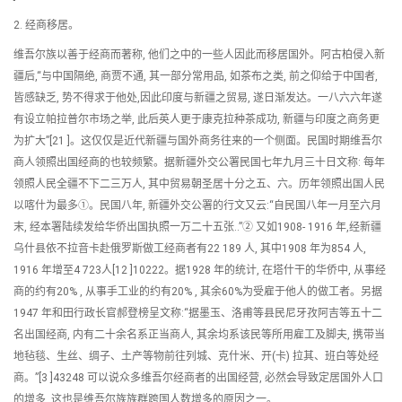
2. 经商移居。
维吾尔族以善于经商而著称, 他们之中的一些人因此而移居国外。阿古柏侵入新
疆后,“与中国隔绝, 商贾不通, 其一部分常用品, 如茶布之类, 前之仰给于中国者,
皆感缺乏, 势不得求于他处,因此印度与新疆之贸易, 遂日渐发达。一八六六年遂
有设立帕拉普尔市场之举, 此后英人更于康克拉种茶成功, 新疆与印度之商务更
为扩大”[21 ]。这仅仅是近代新疆与国外商务往来的一个侧面。民国时期维吾尔
商人领照出国经商的也较频繁。据新疆外交公署民国七年九月三十日文称: 每年
领照人民全疆不下二三万人, 其中贸易朝圣居十分之五、六。历年领照出国人民
以喀什为最多①。民国八年, 新疆外交公署的行文又云:“自民国八年一月至六月
末, 经本署陆续发给华侨出国执照一万二十五张..”② 又如1908- 1916 年,经新疆
乌什县依不拉音卡赴俄罗斯做工经商者有22 189 人, 其中1908 年为854 人,
1916 年增至4 723人[12 ]10222。据1928 年的统计, 在塔什干的华侨中, 从事经
商的约有20% , 从事手工业的约有20% , 其余60%为受雇于他人的做工者。另据
1947 年和田行政长官郝登榜呈文称:“据墨玉、洛甫等县民尼牙孜阿吉等五十二
名出国经商, 内有二十余名系正当商人, 其余均系该民等所用雇工及脚夫, 携带当
地毡毯、生丝、绸子、土产等物前往列城、克什米、开(卡) 拉其、班白等处经
商。”[3 ]43248 可以说众多维吾尔经商者的出国经营, 必然会导致定居国外人口
的增多, 这也是维吾尔族族群跨国人数增多的原因之一。