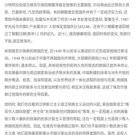
沙特阿拉伯成为维吾尔族因朝觐滞留定居者的主要国家, 尔后再由此迁移到土耳
其、巴基斯坦, 乃至西欧等国。有的朝觐者定居国外并有了一定经济实力后, 还
帮助中国亲属前往, 如霍拉木毛依丁阿吉1948 年赴麦加定居后, 娶妻生子, 1981
年先后为中国5 户亲属共31 人担保定居国外[3 ]43248。还有不少朝觐者或因错
过了朝觐日期(每年12 月的初九、初十) , 或因健康原因, 或因时局的变化, 而欲归
不能,遂定居海外。
纵观维吾尔族群的跨国历史, 在1949 年以前多以激进的方式完成其跨国迁移活
动。1949 年以后由于中国不再鼓励向外移民, 大规模的移民(1962 年新疆伊塔
事件除外) 基本停止。但是, 具有经常性的和持久性的常态的跨国迁居并未停止,
而且随着中国与周边国家政治经济等关系的发展, 中国新疆的改革与对外开放的
稳步推进、拓宽、加深和提高, 以及世界经济一体化进程的加快与完善, 跨国族
群内部之间的联系与交流更加频繁与密切, 相互关注程度更高, 这成了维吾尔族
群迁居国外的新的主导因素。
但同时, 我们也应看到泛伊斯兰主义或泛突厥主义运动的兴起, 某些国家成立“维
吾尔人国际联盟”, 并主张“东突厥斯坦问题国际化”等等, 在一定程度上也刺激着
极少数人偏执的极端的民族分裂主义思想的勃起, 这在一定程度上也是极少数人
跨国而居的诱因。因此, 在维吾尔族跨国过程中, 我们也不能排除少数民族分裂
主义者, 他们是抱着把新疆从中国分离出去的目的而移居国外的。虽然, 这些人