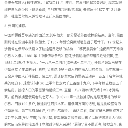
是维吾尔族人) 逃往浩罕。1873年11 月, 陕西、甘肃回民起义失败后, 起义军残
部在白彦虎带领下退到新疆, 与阿古柏共同抵抗清军, 失败后于1877 年12 月裹
胁一批维吾尔族人越恰哈马克迁入俄国境内。
3. 外国的掳掠。
中国新疆维吾尔族的跨国迁居,其中很大一部分是被外国掳掠的结果。当年, 俄国
顺利地在亚洲中部扩张领土, 于1867 年新设突厥斯坦总督于塔什干。19 世纪末
沙俄曾在伊犁非法设立了胁迫居民迁移的机构——“移民委员会”, 迫使四五万维吾
尔族人入俄。1881 年《中俄伊犁条约》签订,沙俄胁迫伊犁居民迁徙俄国, 至
1884 年即达7 万多人。“一八八一年四月(清光绪七年三月) , 沙俄占领军当局在
伊犁建立了非法的专门机构, 负责这项见不得人的掳掠人口的勾当。当年就将一
百余户中国人迁往俄国。第二年, 逼迁伊犁居民的罪恶活动在一百五十名留驻俄
兵的强迫下, 规模较前扩大, 上半年掳走六千五百四十九户, 下半年掠去牧民五千
余毡房。掳掠人口的罪恶活动延续三年, 直至一八八四年(清光绪十年) 才算结
束。前后被掳至俄境者共七万人。”[18 ]233第一批被掳掠的是绥定等地的维吾
尔族、回族100 多户, 被迫前往阿拉木图。据俄国方面的记载, 这是比较富有的
伊犁居民。第二批有486 户, 迁往扎尔肯特。1882 年春, 清朝官员已按照双方定
议赴宁远城(今伊宁市) 接收伊犁, 伊犁将军金顺亲眼目睹了以保护愿意迁入俄国
的居民而留驻的俄国兵丁竟然对伊犁人民进行“逼胁”,“其不愿迁者, 鞭挞立至, 哀