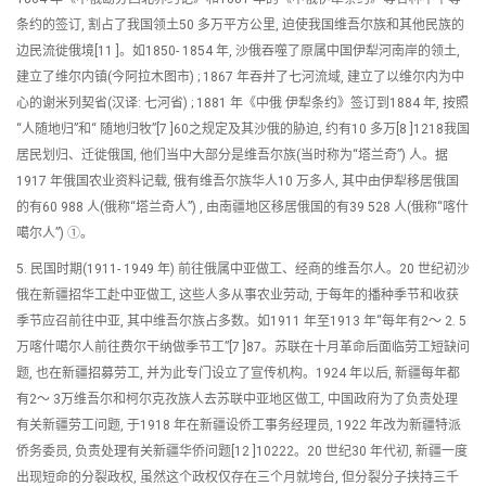
条约的签订, 割占了我国领土50 多万平方公里, 迫使我国维吾尔族和其他民族的
边民流徙俄境[11 ]。如1850- 1854 年, 沙俄吞噬了原属中国伊犁河南岸的领土,
建立了维尔内镇(今阿拉木图市) ; 1867 年吞并了七河流域, 建立了以维尔内为中
心的谢米列契省(汉译: 七河省) ; 1881 年《中俄 伊犁条约》签订到1884 年, 按照
“人随地归”和“ 随地归牧”[7 ]60之规定及其沙俄的胁迫, 约有10 多万[8 ]1218我国
居民划归、迁徙俄国, 他们当中大部分是维吾尔族(当时称为“塔兰奇”) 人。据
1917 年俄国农业资料记载, 俄有维吾尔族华人10 万多人, 其中由伊犁移居俄国
的有60 988 人(俄称“塔兰奇人”) , 由南疆地区移居俄国的有39 528 人(俄称“喀什
噶尔人”) ①。
5. 民国时期(1911- 1949 年) 前往俄属中亚做工、经商的维吾尔人。20 世纪初沙
俄在新疆招华工赴中亚做工, 这些人多从事农业劳动, 于每年的播种季节和收获
季节应召前往中亚, 其中维吾尔族占多数。如1911 年至1913 年“每年有2～ 2. 5
万喀什噶尔人前往费尔干纳做季节工”[7 ]87。苏联在十月革命后面临劳工短缺问
题, 也在新疆招募劳工, 并为此专门设立了宣传机构。1924 年以后, 新疆每年都
有2～ 3万维吾尔和柯尔克孜族人去苏联中亚地区做工, 中国政府为了负责处理
有关新疆劳工问题, 于1918 年在新疆设侨工事务经理员, 1922 年改为新疆特派
侨务委员, 负责处理有关新疆华侨问题[12 ]10222。20 世纪30 年代初, 新疆一度
出现短命的分裂政权, 虽然这个政权仅存在三个月就垮台, 但分裂分子挟持三千