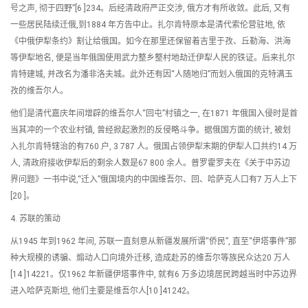
号之声, 彻于四野”[6 ]234。后经清政府严正交涉, 俄方才有所收敛。此后, 又有
一些居民陆续迁俄,到1884 年方告中止。扎尔肯特原本是清代索伦营驻地, 依
《中俄伊犁条约》割让给俄国。如今在那里还保留着吉里于孜、丘勒海、洪海
等伊犁地名, 便是当年俄国使用武力整乡整村地劫迁伊犁人民的铁证。后来扎尔
肯特建城, 并改名为潘非洛夫城。此外还有因“人随地归”而划入俄国的克特满玉
孜的维吾尔人。
他们是清代嘉庆年间增辟的维吾尔人“回屯”村镇之一, 在1871 年俄国入侵时是首
当其冲的一个农业村镇, 曾经掀起激烈的反侵略斗争。据俄国方面的统计, 被划
入扎尔肯特辖治的有760 户, 3 787 人。俄国占领伊犁末期的伊犁人口共约14 万
人, 清政府接收伊犁后的剩余人数是67 800 余人。普罗霍罗夫在《关于中苏边
界问题》一书中说,“迁入”俄国境内的中国维吾尔、回、哈萨克人口有7 万人上下
[20 ]。
4. 苏联的策动
从1945 年到1962 年间, 苏联一直刻意从新疆发展所谓“侨民”, 直至“伊塔事件”那
种大规模的诱骗、煽动人口向境外迁移, 造成赴苏的维吾尔等族民众达20 万人
[14 ]14221。仅1962 年新疆伊塔事件中, 就有6 万多边境居民跨越当时中苏边界
进入哈萨克斯坦, 他们主要是维吾尔人[10 ]41242。