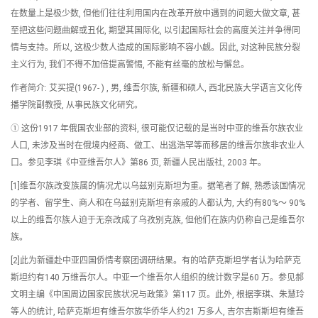
在数量上是极少数, 但他们往往利用国内在改革开放中遇到的问题大做文章, 甚
至把这些问题曲解或丑化, 期望其国际化, 以引起国际社会的高度关注并争得同
情与支持。所以, 这极少数人造成的国际影响不容小觑。因此, 对这种民族分裂
主义行为, 我们不得不加倍提高警惕, 不能有丝毫的放松与懈怠。
作者简介: 艾买提(1967- ) , 男, 维吾尔族, 新疆和硕人, 西北民族大学语言文化传
播学院副教授, 从事民族文化研究。
① 这份1917 年俄国农业部的资料, 很可能仅记载的是当时中亚的维吾尔族农业
人口, 未涉及当时在俄境内经商、做工、出逃浩罕等而移居的维吾尔族非农业人
口。参见李琪《中亚维吾尔人》第86 页, 新疆人民出版社, 2003 年。
[1]维吾尔族改变族属的情况尤以乌兹别克斯坦为重。据笔者了解, 熟悉该国情况
的学者、留学生、商人和在乌兹别克斯坦有亲戚的人都认为, 大约有80%～ 90%
以上的维吾尔族人迫于无奈改成了乌孜别克族, 但他们在族内仍称自己是维吾尔
族。
[2]此为新疆赴中亚四国侨情考察团调研结果。有的哈萨克斯坦学者认为哈萨克
斯坦约有140 万维吾尔人。中亚一个维吾尔人组织的统计数字是60 万。参见郝
文明主编《中国周边国家民族状况与政策》第117 页。此外, 根据李琪、朱慧玲
等人的统计, 哈萨克斯坦有维吾尔族华侨华人约21 万多人, 吉尔吉斯斯坦有维吾