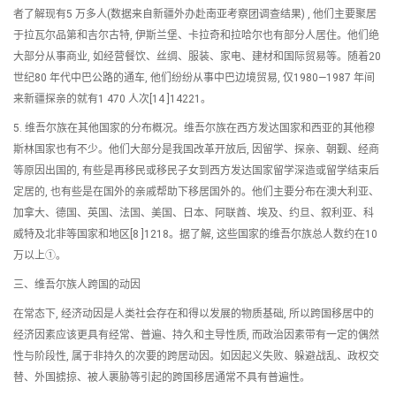
者了解现有5 万多人(数据来自新疆外办赴南亚考察团调查结果) , 他们主要聚居
于拉瓦尔品第和吉尔古特, 伊斯兰堡、卡拉奇和拉哈尔也有部分人居住。他们绝
大部分从事商业, 如经营餐饮、丝绸、服装、家电、建材和国际贸易等。随着20
世纪80 年代中巴公路的通车, 他们纷纷从事中巴边境贸易, 仅1980—1987 年间
来新疆探亲的就有1 470 人次[14 ]14221。
5. 维吾尔族在其他国家的分布概况。维吾尔族在西方发达国家和西亚的其他穆
斯林国家也有不少。他们大部分是我国改革开放后, 因留学、探亲、朝觐、经商
等原因出国的, 有些是再移民或移民子女到西方发达国家留学深造或留学结束后
定居的, 也有些是在国外的亲戚帮助下移居国外的。他们主要分布在澳大利亚、
加拿大、德国、英国、法国、美国、日本、阿联酋、埃及、约旦、叙利亚、科
威特及北非等国家和地区[8 ]1218。据了解, 这些国家的维吾尔族总人数约在10
万以上①。
三、维吾尔族人跨国的动因
在常态下, 经济动因是人类社会存在和得以发展的物质基础, 所以跨国移居中的
经济因素应该更具有经常、普遍、持久和主导性质, 而政治因素带有一定的偶然
性与阶段性, 属于非持久的次要的跨居动因。如因起义失败、躲避战乱、政权交
替、外国掳掠、被人裹胁等引起的跨国移居通常不具有普遍性。