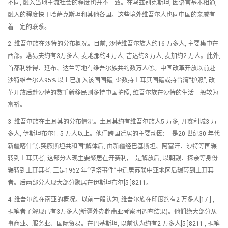
不同, 融入当地主流社会的程度也并不一致。在乌兹别克斯坦, 因语言基本相通,
融入的程度快于哈萨克斯坦和其他各国。这些境外维吾尔人也同中国的亲戚有
着一定的联系。
2. 维吾尔族在沙特的分布概况。目前, 沙特维吾尔族人约16 万多人, 主要集中在
西部。塔易夫约有3万多人, 麦地那约4 万人, 吉达约3 万人, 麦加约2 万人。此外,
首都利雅得、延布、达兰等地有维吾尔族共约数万人⑦。中国改革开放以前赴
沙特维吾尔人95% 以上已加入该国国籍, 少数持土耳其国籍或持台湾“护照”, 改
革开放后赴沙特的数千新移民则多持中国护照, 维吾尔族在沙特的生活一般较为
富裕。
3. 维吾尔族在土耳其的分布情况。土耳其约有维吾尔族人5 万多, 开赛利城3 万
多人, 伊斯坦布尔1. 5 万人以上。他们跨国迁居的主要动因: 一是20 世纪30 年代
新疆喀什“东突厥斯坦共和国”解体后, 由新疆经巴基斯坦、阿富汗、沙特等国辗
转到土耳其者, 这部分人现主要聚居在开赛利; 二是解放后, 以朝觐、探亲等身份
辗转到土耳其者; 三是1962 年“伊塔事件”中迁居苏联中亚地区后辗转到土耳其
者。后两部分人现大部分聚居在伊斯坦布尔[5 ]8211。
4. 维吾尔族在南亚的概况。以前一般认为, 维吾尔族在印度约有2 万多人[17 ] ,
据笔者了解现已有3万多人(新疆外办赴南亚考察团调查结果)。他们绝大部分从
事商业、服务业、国际贸易。在巴基斯坦, 以前认为约有2 万多人[5 ]8211 , 据笔