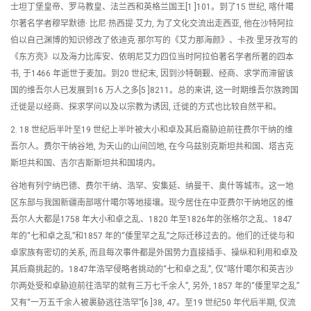
士坦丁堡皇帝、罗马教皇、法兰西和英格兰国王[1 ]101。到了15 世纪, 喀什噶
尔著名学者穆罕默德· 比尼·热西提·艾力, 为了文化交流出走西亚, 他在沙特阿拉
伯以自己渊博的知识修改了依迪克·那尔写的《艾力那海颜》、卡孜·里牙孜写的
《东方亮》以及海力比库安、依明尼艾力四位当时阿拉伯著名学者所著的四本
书, 于1466 年逝世于麦加。到20 世纪末, 因到沙特朝觐、经商、求学而滞留该
国的维吾尔人已发展到16 万人之多[5 ]8211。总的来讲, 这一时期维吾尔族跨国
迁徙是以经商、探求学问以及以宗教为诱因, 迁徙的方式也比较自然平和。
2. 18 世纪后半叶至19 世纪上半叶被大小和卓及其后裔胁迫前往费尔干纳的维
吾尔人。费尔干纳谷地, 为天山的山间凹地, 在今乌兹别克斯坦共和国、塔吉克
斯坦共和国、吉尔吉斯斯坦共和国境内。
谷地有列宁纳巴德、费尔干纳、浩罕、安集延、纳曼干、奥什等城市。这一地
区东部与我国新疆南部喀什噶尔等地接壤。现今居住在中亚费尔干纳地区的维
吾尔人大都是1758 年大小和卓之乱、1820 年至1826年的张格尔之乱、1847
年的“七和卓之乱”和1857 年的“倭里罕之乱”之际迁移过去的。他们的迁徙与和
卓家族有密切的关系, 而且每次事件都是外国势力直接插手、操纵和利用和卓及
其后裔挑起的。1847年浩罕侵略者挑动的“七和卓之乱”, 仅“喀什噶尔和英吉沙
尔两处受和卓胁迫前往浩罕的就有三万七千余人”, 另外, 1857 年的“倭里罕之乱”
又有“一万五千余人被裹胁逃往浩罕”[6 ]38, 47。至19 世纪50 年代后半期, 仅流