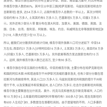
族身份。维吾尔族在国外的分布主要以中亚、西亚、南亚最为集中, 约占所有国
外维吾尔族人数的80%。其中又以中亚三国(哈萨克斯坦、乌兹别克斯坦和吉尔
吉斯斯坦) 居多, 达54 万多人②, 占国外维吾尔人总数的一半以上。其次沙特阿
拉伯约有16 万多人, 土耳其约有5 万多人③, 巴基斯坦5 万多人, 印度3 万多人
④。另外还有少部分人零 散分布在澳大利亚、加拿大、美国、德国、英国、法
国、日本、台湾、叙利亚、阿联酋、埃及、约旦、科威特及北非等国家和地区[8
]1218, 人数大约至少在10 万以上。
所以, 据我们对分散资料的统计归纳, 维吾尔境外族群人口可分述如下: 中亚54
万左右; 西亚约21 万多人(沙特阿拉伯16 万多人, 土耳其5 万多人) , 南亚约8 万多
人(印度3 万多人, 巴基斯坦5 万多人)。另外欧美等西方发达国家也有约10 万
人。这样, 国外维吾尔族人数已近百万, 至少有90 多万。
1. 维吾尔族在中亚五国的分布情况。中亚的维吾尔族, 主要分布在哈萨克斯坦共
和国的阿拉木图 州和塔迪库尔干州伊犁河流域的潘非洛夫, 也有少部分分散在塔
拉斯河与奇姆肯特市, 其总人口23 万多人⑤; 乌兹别克斯坦共和国的塔什干州和
塔什干市, 以及安集延市和安集延州, 总人口约5 万多⑥; 在吉尔吉斯斯坦共和国,
维吾尔族主要聚居在比什凯克、奥什、托克马克和普热瓦尔斯克等城市, 人口约
有10 万多[16 ]; 土库曼的拜拉姆阿利市等地约有1 300多人[7 ]85; 塔吉克斯坦约
有600 人左右[7 ]85 , 多数居住在首都杜尚别。由于居留地的不同、人口多寡的