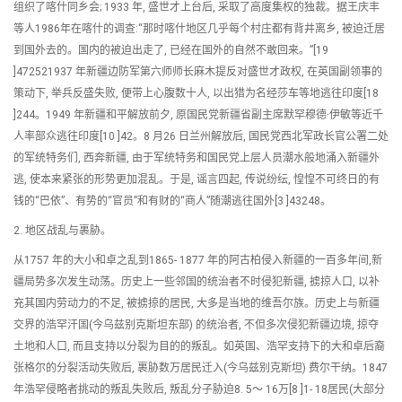
组织了喀什同乡会; 1933 年, 盛世才上台后, 采取了高度集权的独裁。据王庆丰
等人1986年在喀什的调查:“那时喀什地区几乎每个村庄都有背井离乡, 被迫迁居
到国外去的。国内的被迫出走了, 已经在国外的自然不敢回来。”[19
]472521937 年新疆边防军第六师师长麻木提反对盛世才政权, 在英国副领事的
策动下, 举兵反盛失败, 便带上心腹数十人, 以出猎为名经莎车等地逃往印度[18
]244。1949 年新疆和平解放前夕, 原国民党新疆省副主席默罕穆德·伊敏等近千
人率部众逃往印度[10 ]42。8 月26 日兰州解放后, 国民党西北军政长官公署二处
的军统特务们, 西奔新疆, 由于军统特务和国民党上层人员潮水般地涌入新疆外
逃, 使本来紧张的形势更加混乱。于是, 谣言四起, 传说纷纭, 惶惶不可终日的有
钱的“巴依”、有势的“官员”和有财的“商人”随潮逃往国外[3 ]43248。
2. 地区战乱与裹胁。
从1757 年的大小和卓之乱到1865- 1877 年的阿古柏侵入新疆的一百多年间,新
疆局势多次发生动荡。历史上一些邻国的统治者不时侵犯新疆, 掳掠人口, 以补
充其国内劳动力的不足, 被掳掠的居民, 大多是当地的维吾尔族。历史上与新疆
交界的浩罕汗国(今乌兹别克斯坦东部) 的统治者, 不但多次侵犯新疆边境, 掠夺
土地和人口, 而且支持以分裂为目的的叛乱。如英国、浩罕支持下的大和卓后裔
张格尔的分裂活动失败后, 裹胁数万居民迁入(今乌兹别克斯坦) 费尔干纳。1847
年浩罕侵略者挑动的叛乱失败后, 叛乱分子胁迫8. 5～ 16万[8 ]1- 18居民(大部分