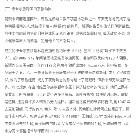
(三) 维吾尔族跨国的宗教动因
朝觐未归而定居国外。朝觐是伊斯兰教五项基本功课之一, 平安无恙地完成了这
种朝觐活动的人,就被授予哈吉(朝觐者) 的称号。新疆的维吾尔族信仰伊斯兰教,
前往麦加朝觐的信徒们往往或因无返回路资, 或错过朝觐日期, 或因政局不稳, 或
因健康等原因而流落、定居他乡的不乏其人。
成批的维吾尔族穆斯林赴麦加朝觐约始于18世纪, 至20 世纪初“每岁不下数万
人”。如1900-1949 年间哈密地区维吾尔族阿訇、毛拉和教民约有120 人朝觐。
新疆外交公署民国七年(1918) 文称:每年领照出国不下二三万人, 其中贸易、朝
圣居十之五、六。一些身体并不健康或经济困难的维吾尔穆斯林, 或为了宗教信
仰, 或为了朝觐经商, 或为了获得哈吉的称号踏上了朝觐路, 但后来却无法返回故
乡。可以想象, 在当时维吾尔族朝觐者多属于经济拮据者的情况下, 他们上路不
仅要带上所有积蓄, 而且还要带许多丝织品、茶叶等货物, 以便随时出售。即便
是这样, 还是有许多人朝觐后无力返回。据新疆洛甫县的牙森阿吉讲, 他1947 年
去麦加朝觑, 同行的有70 余人, 除15 人返乡外, 其余都在沙特阿拉伯定居了。阿
图什市阿扎克、松达克两乡自1920 年至1980 年因朝觑而定居国外的有56 户,其
中夫妻同去的6 起, 母子同去的5 起, 父女或父子同去的各2 起, 兄妹同去的1 起,
余为同乡邻里搭伙结伴而去[19 ]47252。