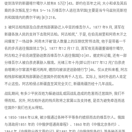
徙到浩罕的新疆喀什噶尔人就有8. 5万[7 ]43。即约在百年之间, 大小和卓及其后
裔的多次叛乱至少有8. 5～ 16 万维吾尔人逃往浩罕国(主要是当今乌兹别克斯坦
共和国境内的费尔干纳) [8 ]1218。
3. 被阿古柏残部及白彦虎残部裹胁迁入中亚的维吾尔人。1877 年9 月, 清军在
新疆各族人民的支持下击败阿古柏。阿古柏死,“..于是, 在伯克胡里和阿奇木汗之
间爆发了一场战争..阿奇木汗被‘敌人数量上的压倒优势’所击败, 他于是带着一千
名的步兵逃往俄国领土”[9 ]。1877 年12 月17 日, 清军攻克南疆重镇喀什噶尔,
阿古柏之子伯克胡里胁迫数百维吾尔人逃往俄国[10 ]41。据史料记载, 还有一部
分维吾尔人被白彦虎裹胁入俄境。光绪三年十月(即公历1877 年12 月)“白彦虎
自喀喇沙尔窜渡开都河两岸, 缠回均被该逆迫胁随行”[7 ]46。仅从史料来看, 阿古
柏残部和被其残部裹胁迁居国外的就有两千人左右。实际上, 当时外逃的人肯定
不止这些。阿古柏侵占新疆直至其完全灭亡, 新疆南疆历经十几年战乱。
战乱期间, 有多少平民百姓为躲避战乱或因战乱造成的危害而迁居国外, 我们不
得而知。另外, 阿古柏外逃的残兵败将之家属以及支持者, 是否为避免牵连而逃
往国外? 我们也无从得知。
4. 1850- 1884 年以来, 被沙俄通过各种不平等条约掳掠而去的维吾尔人。俄国
与清政府1851 年的《中俄伊塔通商章程》、1860 年的《中俄北京条约》、
1864 年《中俄勘分西北界约记》和1881 年的《中俄伊犁条约》等各种不平等