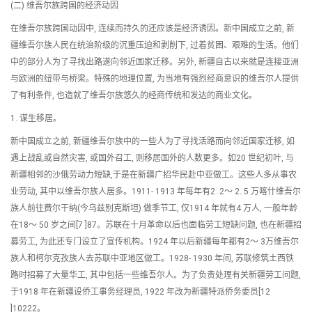
(二) 维吾尔族跨国的经济动因
在维吾尔族跨国动因中, 连续而持久的还应该是经济诱因。新中国成立之前, 新
疆维吾尔族人民在统治阶级的沉重压迫和剥削下, 过着贫困、艰难的生活。他们
中的部分人为了寻找出路遂向邻近国家迁移。另外, 新疆自古以来就是连接亚洲
与欧洲的纽带与桥梁。特殊的地理位置, 为当地有强烈经商意识的维吾尔人提供
了有利条件, 也造就了维吾尔族悠久的经商传统和发达的商业文化。
1. 谋生移居。
新中国成立之前, 新疆维吾尔族中的一些人为了寻找活路而向邻近国家迁移, 如
遇上战乱或自然灾害, 或国外召工, 则移居国外的人数更多。如20 世纪初叶, 与
新疆相邻的沙俄劳动力短缺,于是在新疆广招华民赴中亚做工。这些人多从事农
业劳动, 其中以维吾尔族人居多。1911- 1913 年每年有2. 2～ 2. 5 万喀什维吾尔
族人前往费尔干纳(今乌兹别克斯坦) 做季节工, 仅1914 年就有4 万人, 一般年龄
在18～ 50 岁之间[7 ]87。苏联在十月革命以后也面临劳工短缺问题, 也在新疆招
募劳工, 为此还专门设立了宣传机构。1924 年以后新疆每年都有2～ 3万维吾尔
族人和柯尔克孜族人去苏联中亚地区做工。1928- 1930 年间, 苏联修筑土西铁
路时招募了大量华工, 其中包括一些维吾尔人。为了负责处理有关新疆劳工问题,
于1918 年在新疆设侨工事务经理员, 1922 年改为新疆特派侨务委员[12
]10222。