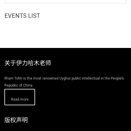
EVENTS LIST
关于伊力哈木老师
Ilham Tohti is the most renowned Uyghur public intellectual in the People’s
Republic of China.
Read more
版权声明