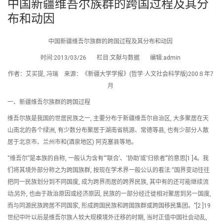
中国新疆维吾尔族群的跨国过程及其分
布和动因
中国新疆维吾尔族群的跨国过程及其分布和动因
时间:2013/03/26 栏目:文献与数据 编辑:admin
作者：艾买提, 冯瑞 来源：《新疆大学学报》(哲学·人文社会科学版)200８年7
月
一、新疆维吾尔族群的跨国过程
维吾尔族是我国的世居民族之一, 主要分布于新疆维吾尔自治区, 大多聚居在天
山南北的各个绿洲, 有少数分布聚居于湖南省桃源、常德等县, 也有少部分人散
居于北京市、兰州市和(酒泉地区) 阿克塞县等地。
“维吾尔”是本族的自称, 一般认为含有“‘联合’、‘协助’或‘归依者’”的意思[1 ]4。我
们将其境外部分称之为跨国族群, 按现在学术界一般公认的看法:“国界变动往往
把同一民族划分到不同国度, 成为跨界而居的跨界民族, 其中有的还可能继续流
动;另外, 也由于政治原因或经济原因, 民族的一部分经迁徙相对聚居到另一国度,
而与同源民族跨居不同国家, 形成跨国民族和跨国族群或跨国移民集团。”[2 ]19
世纪中叶以后是维吾尔族人较大规模境外迁移的时期, 当时正值中国社会动乱,