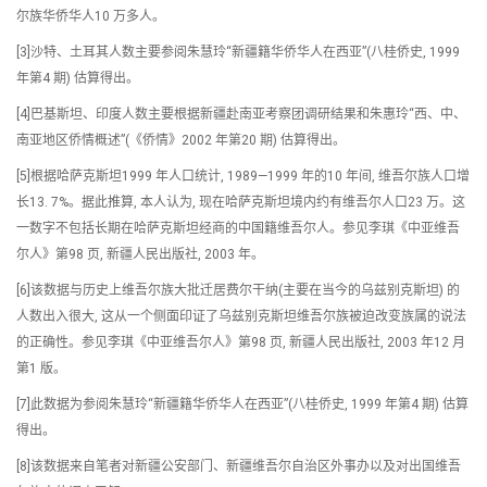
尔族华侨华人10 万多人。
[3]沙特、土耳其人数主要参阅朱慧玲“新疆籍华侨华人在西亚”(八桂侨史, 1999
年第4 期) 估算得出。
[4]巴基斯坦、印度人数主要根据新疆赴南亚考察团调研结果和朱惠玲“西、中、
南亚地区侨情概述”(《侨情》2002 年第20 期) 估算得出。
[5]根据哈萨克斯坦1999 年人口统计, 1989—1999 年的10 年间, 维吾尔族人口增
长13. 7%。据此推算, 本人认为, 现在哈萨克斯坦境内约有维吾尔人口23 万。这
一数字不包括长期在哈萨克斯坦经商的中国籍维吾尔人。参见李琪《中亚维吾
尔人》第98 页, 新疆人民出版社, 2003 年。
[6]该数据与历史上维吾尔族大批迁居费尔干纳(主要在当今的乌兹别克斯坦) 的
人数出入很大, 这从一个侧面印证了乌兹别克斯坦维吾尔族被迫改变族属的说法
的正确性。参见李琪《中亚维吾尔人》第98 页, 新疆人民出版社, 2003 年12 月
第1 版。
[7]此数据为参阅朱慧玲“新疆籍华侨华人在西亚”(八桂侨史, 1999 年第4 期) 估算
得出。
[8]该数据来自笔者对新疆公安部门、新疆维吾尔自治区外事办以及对出国维吾