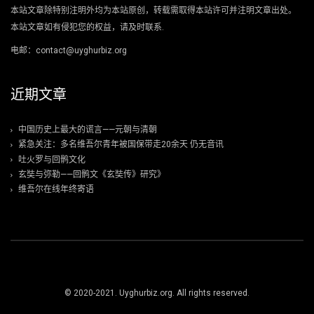
本站文章除特别注明外均为本站原创，转载需取得本站许可并注明文章出处。
本站文章如有侵犯您的权益，请及时联系.
电邮：contact@uyghurbiz.org
近期文章
中国历史上最大的谎言——元朝与清朝
紧急关注：多名维吾尔青年被国保带走20余天 仍无音讯
吐火罗与回鹘文化
玄奘与弥勒——回鹘文《玄奘传》研究》
维吾尔在线年终寄语
© 2020-2021. Uyghurbiz.org. All rights reserved.