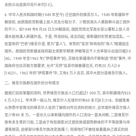
余民众出逃英印克什米尔[13 ]。
6. 中华人民共和国时期(1949 年至今) 迁往国外的维吾尔人。1949 年新疆和平
解放前, 由原国民党新疆上层人员及分裂分子、少数民族头人裹胁群众逃亡国外
的不少。如1949 年8 月26 日兰州解放后, 国民党西北军政长官公署和上层人员
潮水般地涌入新疆外逃。于是, 传说纷纭, 谣言四起, 使新疆的形势更加混乱。一
些富有的“巴依”(维吾尔语, 意为“富人”)、有势的“官员”和有财的“商人”随潮逃往
国外。原国民党新疆省政府副主席默罕穆德·伊敏等近千人也率部众出逃印度[10
]42。1949 年至1962 年(“伊塔事件”前) ,苏联在新疆境内不断制造“侨民”事件, 中
国政府也应苏联方面要求, 允许“苏侨”及其中国眷属往苏, 约有20 万人[14
]14221。1962 年的“伊塔事件”中, 又有6 万人去苏, 其中大部分是维吾尔族人。
二、维吾尔族群在国外的分布情况
据我们目前掌握的资料, 世界维吾尔族总人口已超过1 000 万, 其中新疆境内923.
5 万人[15 ]。学术界一般认为, 维吾尔人在境外约有60 多万[8 ]1218。但据笔者
从熟悉中亚情况的维吾尔人处的了解和对所见资料的统计, 近年国外维吾尔族人
至少有90 多 万。一是长久以来新疆向国外的人口流动一直未间断; 二是维吾尔
族有多生育的习俗; 三是由于有些国家对迁居民族或弱势群体的不平等政策与待
遇等原因, 迫使部分维吾尔族改变族属①, 而使他们不敢轻易暴露自己真实的民