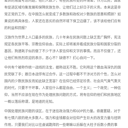
差异的角度考虑问题，他们人数少，有些民族所处的环境差，作为公民，国家
有促进区域均衡发展和保障民族生存、让他们过上好日子的义务。本来这是非
常正常的工作，在中国怎么就变成了多数族和政权对少数族的恩惠和照顾？如
果说的再具体些，人家还在恶劣的自然环境下保卫边疆了，该不该给他们应有
的利益和回报？
汉族作为世界上人口最多的民族，几十年来在民族问题上缺乏宽广胸怀，宪法
规定各民族平等、宗教信仰自由，实际上却将差异看成民族分裂和国家分裂的
基因，狗逮耗子似的做了不少干涉人家信仰和文字的事情。而且不仅做了，还
让他们有热烈欢迎的表示，恶心不？缺德不？扪心自问一下。
中共有个被称作统一战线的法宝，据称战无不胜。它利用这个跟血海深仇的国
民党联了手；跟日本战俘有过合作，这一过程中都不干涉对方的个性，怎么对
国内的少数民族反而如此缺乏宽容？在信仰已经弥足珍贵、社会风气臭气熏天
的时代，只要不干坏事，人家信什么都是自由，一个主义；一个政党；一种信
仰，当然不应该在现在作为处理民族问题的方式，将有信仰的他们和民族地区
一概以落后称谓，是地道的无知。
中国处理民族问题的误区，在于迷信政治强力和GDP的力量。毋庸置疑，对于
有七情六欲的绝大多数人，强力和金钱都会对信仰产生巨大的改变力量与扭转
作用，只要我们对比以往虔诚跪拜的一些喇嘛以后躲在大柱子后数小费的事