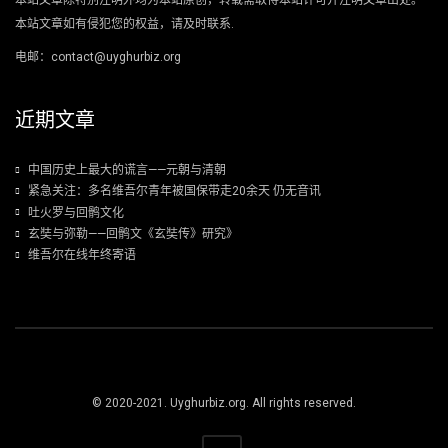
本站文章除特别注明外均为本站原创，转载需取得本站许可并注明文章出处。
本站文章如有侵犯您的权益，请及时联系.
电邮：contact@uyghurbiz.org
近期文章
中国历史上最大的谎言——元朝与清朝
紧急关注：多名维吾尔青年被国保带走20余天 仍无音讯
吐火罗与回鹘文化
玄奘与弥勒——回鹘文《玄奘传》研究》
维吾尔在线年终寄语
© 2020-2021. Uyghurbiz.org. All rights reserved.