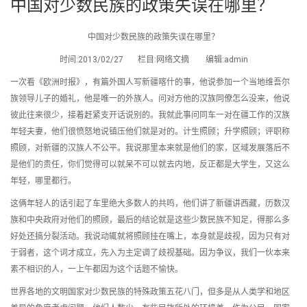
中国对少数民族的政策失误在哪里？
中国对少数民族的政策失误在哪里？
时间:2013/02/27 栏目:网络文摘 编辑:admin
一次看《欧洲时报》，有篇外国人写新疆喀什的事，他说参加一个当地维吾尔
族领导儿子的婚礼，他是唯一的外族人。问对方他的汉族同僚怎么没来，他说
彼此往来很少，接着赶紧支开话说别的。我就此事问同车一对在疆工作的汉族
年轻夫妻，他们很愤怒地说镇压他们就是对的。计生照顾；升学照顾；评职称
照顾，对新疆的汉族人不公平。我说那里本来就是他们的家，区域发展落后不
是他们的责任，你们觉得可以就呆不可以就去内地，反正都是大学生，又这么
年轻，哪里都行。
这俩年轻人的话引起了车里绝大多数人的共鸣，他们讲了新疆讲西藏，历数汉
族和中央政府对他们的照顾，最后的结论就是这些少数民族不知足，得那么多
好处还搞分裂活动。我说动辄就将照顾挂在嘴上，本身就是歧视，因为只有对
于弱者，这个词才成立，先入为主定调了歧视基础。因为争议，我们一伙本来
素不相识的人，一上午都因为这个话题不愉快。
世界各地的文明国家对少数民族的特殊政策五花八门，但多是从人类学和地区