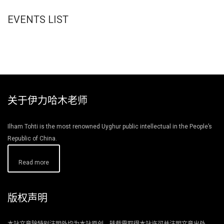
EVENTS LIST
关于伊力哈木老师
Ilham Tohti is the most renowned Uyghur public intellectual in the People’s
Republic of China.
Read more
版权声明