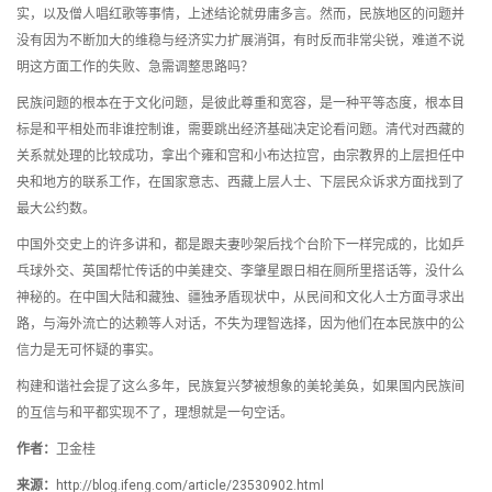
实，以及僧人唱红歌等事情，上述结论就毋庸多言。然而，民族地区的问题并
没有因为不断加大的维稳与经济实力扩展消弭，有时反而非常尖锐，难道不说
明这方面工作的失败、急需调整思路吗？
民族问题的根本在于文化问题，是彼此尊重和宽容，是一种平等态度，根本目
标是和平相处而非谁控制谁，需要跳出经济基础决定论看问题。清代对西藏的
关系就处理的比较成功，拿出个雍和宫和小布达拉宫，由宗教界的上层担任中
央和地方的联系工作，在国家意志、西藏上层人士、下层民众诉求方面找到了
最大公约数。
中国外交史上的许多讲和，都是跟夫妻吵架后找个台阶下一样完成的，比如乒
乓球外交、英国帮忙传话的中美建交、李肇星跟日相在厕所里搭话等，没什么
神秘的。在中国大陆和藏独、疆独矛盾现状中，从民间和文化人士方面寻求出
路，与海外流亡的达赖等人对话，不失为理智选择，因为他们在本民族中的公
信力是无可怀疑的事实。
构建和谐社会提了这么多年，民族复兴梦被想象的美轮美奂，如果国内民族间
的互信与和平都实现不了，理想就是一句空话。
作者：
卫金桂
来源：
http://blog.ifeng.com/article/23530902.html