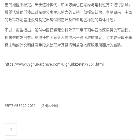
重的地区不稳定。出于这种担忧，中国方面也在考虑与塔利班方面进行接触，
希望诱使他们停止对东突分离主义势力的支持。但报告认为，直至目前，中国
的政策制定者还没有制定出确保阿富汗及中亚地区稳定的具体计划。
不过，报告指出，虽然中国已经完全排除了军事干预中亚地区局势的可能性，
但未来的发展有可能迫使中国领导人要作出一些困难的决定，至少要采取更积
极主动的外交和经济手段来处理对其经济利益及地区稳定所面对的威胁。
https://www.uyghur-archive.com/uighurbiz-net/9861.html
|
SEPTEMBER 29, 2020
[:ZH]看中国[:]