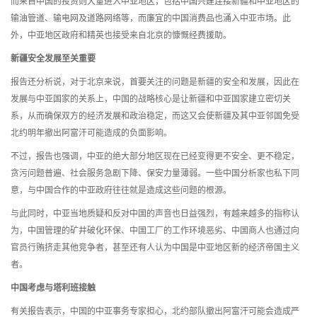
而来自中国的投资则大量进入中亚地区，包括中国兴建连接新疆和中亚地区的
输油管道、输电网及道路网络等，而廉宜的中国消费品也涌入中亚市场。此
外，中亚地区政府和精英也接受来自北京的慷慨经费援助。
新疆安全发展至关重要
报告还分析说，对于北京来说，首要关注的问题是新疆的安全和发展，因此在
发展与中亚国家的关系上，中国的战略核心是让新疆和中亚国家建立密切关
系，从而确保双方的经济发展和政治稳定，而这又会使新疆及其中亚邻国免受
北约明年撤出阿富汗可能造成的负面影响。
不过，报告也强调，中亚的绝大部分地区现在已经变得更不安全、更不稳定，
贪污问题普遍、社会服务急剧下降、保安力量薄弱。一些中国分析家也私下同
意，与中国合作的中亚政府往往就是造成这些问题的根源。
与此同时，中亚当地质疑和反对中国的声音也日益强烈，有越来越多的指称认
为，中国管理的矿井破化环保、中国工厂的工作环境恶劣、中国商人也通过向
官员行贿挤走其他竞争者，甚至还有人认为中国是中亚地区新的经济帝国主义
者。
中国考虑与塔利班接触
有关报告表示，中国的中亚事务专家担心，北约部队撤出阿富汗可能会造成严