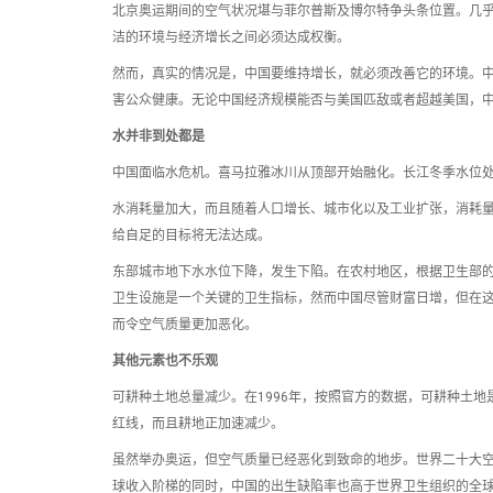
北京奥运期间的空气状况堪与菲尔普斯及博尔特争头条位置。几
洁的环境与经济增长之间必须达成权衡。
然而，真实的情况是，中国要维持增长，就必须改善它的环境。
害公众健康。无论中国经济规模能否与美国匹敌或者超越美国，
水并非到处都是
中国面临水危机。喜马拉雅冰川从顶部开始融化。长江冬季水位处
水消耗量加大，而且随着人口增长、城市化以及工业扩张，消耗
给自足的目标将无法达成。
东部城市地下水水位下降，发生下陷。在农村地区，根据卫生部的
卫生设施是一个关键的卫生指标，然而中国尽管财富日增，但在
而令空气质量更加恶化。
其他元素也不乐观
可耕种土地总量减少。在1996年，按照官方的数据，可耕种土地是1
红线，而且耕地正加速减少。
虽然举办奥运，但空气质量已经恶化到致命的地步。世界二十大空
球收入阶梯的同时，中国的出生缺陷率也高于世界卫生组织的全