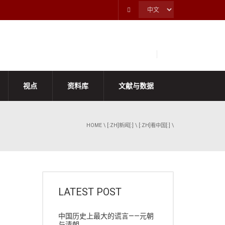
视点
资料库
文献与数据
HOME
\
[:ZH]新闻[:]
\
[:ZH]看中国[:]
\
LATEST POST
中国历史上最大的谎言——元朝
与清朝