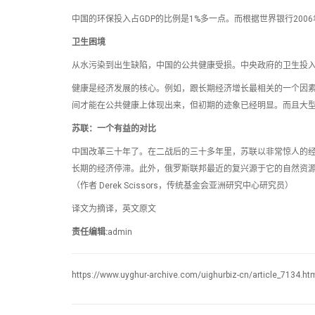
中国的环保投入占GDP的比例是1%多一点。而根据世界银行2006
卫生困境
从水污染到出生缺陷，中国的公共健康受损。中央政府的卫生投入将
健康是经济发展的核心。例如，跟长期经济增长最相关的一个因
间才能在公共健康上体现出来，但初期的迹象已经明显。而且大
苏联：一个有益的对比
中国改革三十年了。在二战后的三十多年里，苏联以非常惊人的
长期的经济停滞。此外，俄罗斯联邦最近的复兴源于它的自然资
（作者 Derek Scissors，传统基金会亚洲研究中心研究员）
译文为摘译，英文原文
责任编辑:
admin
https://www.uyghur-archive.com/uighurbiz-cn/article_7134.ht