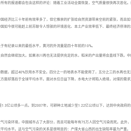
乎所有的报道都会包含这样的评论：随着工业活动全面恢复，空气质量很快再次恶化。
中国经济比三十年前有效率多了，但它推崇的扩张给自然资源带来空前的紧张，而且如
中国如今很可能赶上前苏联令人惊骇的环境恶化、本土产业效率低下、最终经济停滞的
于有纪录以来的最低水平，黄河的外流量是四十年前的10%。
量自然会继续加大。如果冰川再也无法提供充足的水，稻米的产出量将会直线下跌。中
数据，超过40%饮用水不安全。四分之一的地表水不能使用了，五分之三的水再也无
这方面却落后于全球平均水平。面对水位日益下降，水电大计将陷入绝境，对煤的需求
.3亿公顷多一点。到2007年，可耕种土地减少至1.22亿公顷以下，达到中央政府的1
气污染环境，中国城市占了大部分，而且可能每年有75万人因空气污染而死。此外
球平均水平。这与空气污染的关系是很明显的：产煤大省山西的出生缺陷率最为严重。