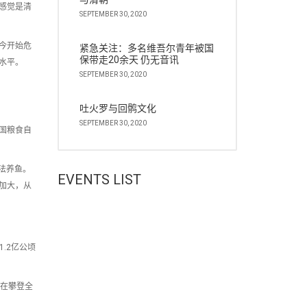
感觉是清
SEPTEMBER 30, 2020
今开始危
紧急关注：多名维吾尔青年被国
保带走20余天 仍无音讯
水平。
SEPTEMBER 30, 2020
吐火罗与回鹘文化
SEPTEMBER 30, 2020
国粮食自
法养鱼。
EVENTS LIST
加大，从
.2亿公顷
，在攀登全