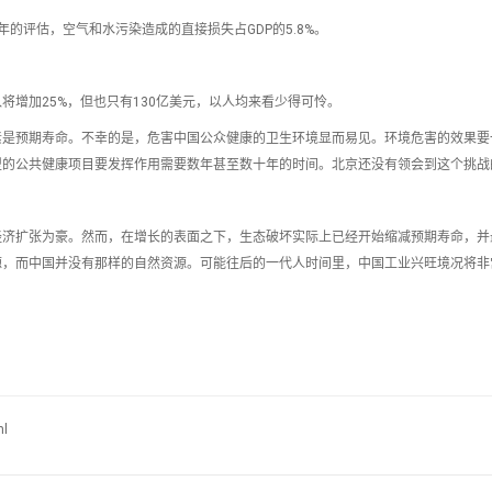
年的评估，空气和水污染造成的直接损失占GDP的5.8%。
增加25%，但也只有130亿美元，以人均来看少得可怜。
素是预期寿命。不幸的是，危害中国公众健康的卫生环境显而易见。环境危害的效果要
型的公共健康项目要发挥作用需要数年甚至数十年的时间。北京还没有领会到这个挑战
经济扩张为豪。然而，在增长的表面之下，生态破坏实际上已经开始缩减预期寿命，并
源，而中国并没有那样的自然资源。可能往后的一代人时间里，中国工业兴旺境况将非
ml