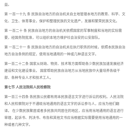
益。
第 一百一十九 条 民族自治地方的自治机关自主地管理本地方的教育、科学、文
化、卫生、体育事业，保护和整理民族的文化遗产，发展和繁荣民族文化。
第 一百二十 条 民族自治地方的自治机关依照国家的军事制度和当地的实际需
要，经国务院批准，可以组织本地方维护社会治安的公安部队。
第 一百二十一 条 民族自治地方的自治机关在执行职务的时候，依照本民族自治
地方自治条例的规定，使用当地通用的一种或几种语言文字。
第一百二十二条 国家从财政、物资、技术等方面帮助各少数民族加速发展经济
建设和文化建设事业。 国家帮助民族自治地方从当地民族中大量培养各级干
部、各种专业人才和技术工人。
第七节 人民法院和人民检察院
第一百三十四条 各民族公民都有用本民族语言文字进行诉讼的权利。人民法院
和人民检察院对于不通晓当地通用的语言文字的诉讼参与人，应当为他们翻
译。 在少数民族聚居或者多民族共同居住的地区，应当用当地通用的语言进行
审理，起诉书、判决书、布告和其他文书应当根据实际需要使用当地通用的一
种或者几种文字。