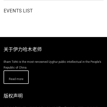
EVENTS LIST
关于伊力哈木老师
Ilham Tohti is the most renowned Uyghur public intellectual in the People’s
Republic of China.
Read more
版权声明