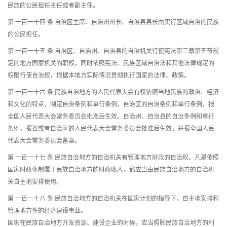
民族的公民担任主任或者副主任。
第 一百一十四 条 自治区主席、自治州州长、自治县县长由实行区域自治的民族
的公民担任。
第 一百一十五 条 自治区、自治州、自治县的自治机关行使宪法第三章第五节规
定的地方国家机关的职权，同时依照宪法、民族区域自治法和其他法律规定的
权限行使自治权，根据本地方实际情况贯彻执行国家的法律、政策。
第 一百一十六 条 民族自治地方的人民代表大会有权依照当地民族的政治、经济
和文化的特点，制定自治条例和单行条例，自治区的自治条例和单行条例，报
全国人民代表大会常务委员会批准后生效。自治州、自治县的自治条例和单行
条例，报省或者自治区的人民代表大会常务委员会批准后生效，并报全国人民
代表大会常务委员会备案。
第 一百一十七 条 民族自治地方的自治机关有管理地方财政的自治权。凡是依照
国家财政体制属于民族自治地方的财政收人，都应当由民族自治地方的自治机
关自主地安排使用。
第 一百一十八 条 民族自治地方的自治机关在国家计划的指导下，自主地安排和
管理地方性的经济建设事业。
国家在民族自治地方开发资源、建设企业的时候，应当照顾民族自治地方的利