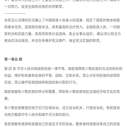
中，要反对大民族主义，主要是大汉族主义，也要反对地方民族主义。国家尽
一切努力，促进全国各民族的共同繁荣。
————————-
本宪法以法律的形式确认了中国各族人民奋斗的成果，规定了国家的根本制度
和根本任务，是国家的根本法，具有最高的法疗效力。全国各族人民、一切国
家机关和武装力量、各政党和各社会团体、各企业事业组织，-都必须以宪法为
根本的活动准则，并且负有维护宪法尊严、保证宪法实施的职责。
第一章总 纲
第 四 条 中华人民共和国各民族一律平等。国家保障各少数民族的合法的权利和
利益，维护和发展各民族的平等、团结、互助关系。禁止对任何民族的歧视和
压迫，禁止破坏民族团结和制造民族分裂的行为。
国家根据各少数民族的特点和需要，帮助各少数民族地区加速经济和文化的发
展。
各少数民族聚居的地方实行区域自治，设立自治机关，行使自治权。各民族自
治地方都是中华人民共和国不可分离的部分。
各民族都有使用和发展自己的语言文字的自由，都有保持或者改革自己的风俗