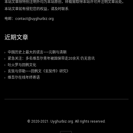
本站文章除特别注明外均为本站原创，转载需取得本站许可并注明文章出处。
本站文章如有侵犯您的权益，请及时联系.
电邮：contact@uyghurbiz.org
近期文章
中国历史上最大的谎言——元朝与清朝
紧急关注：多名维吾尔青年被国保带走20余天 仍无音讯
吐火罗与回鹘文化
玄奘与弥勒——回鹘文《玄奘传》研究》
维吾尔在线年终寄语
© 2020-2021. Uyghurbiz.org. All rights reserved.