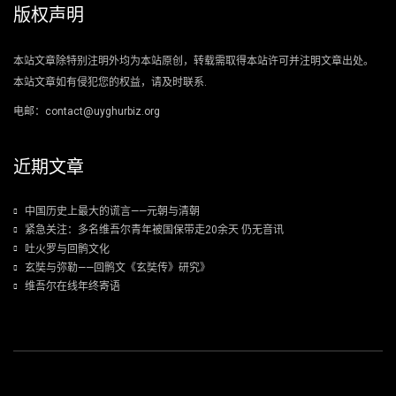
版权声明
本站文章除特别注明外均为本站原创，转载需取得本站许可并注明文章出处。
本站文章如有侵犯您的权益，请及时联系.
电邮：contact@uyghurbiz.org
近期文章
中国历史上最大的谎言——元朝与清朝
紧急关注：多名维吾尔青年被国保带走20余天 仍无音讯
吐火罗与回鹘文化
玄奘与弥勒——回鹘文《玄奘传》研究》
维吾尔在线年终寄语