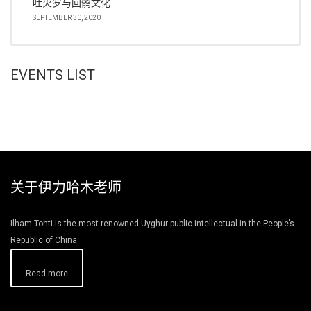
吐火罗与回鹘文化
SEPTEMBER 30, 2020
EVENTS LIST
关于伊力哈木老师
Ilham Tohti is the most renowned Uyghur public intellectual in the People’s
Republic of China.
Read more