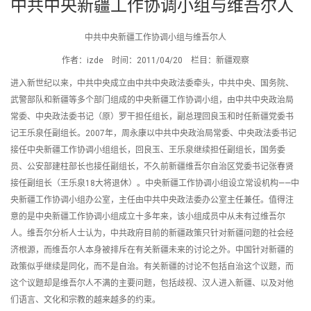
中共中央新疆工作协调小组与维吾尔人
中共中央新疆工作协调小组与维吾尔人
作者：izde 时间：2011/04/20 栏目：新疆观察
进入新世纪以来，中共中央成立由中共中央政法委牵头，中共中央、国务院、
武警部队和新疆等多个部门组成的中央新疆工作协调小组，由中共中央政治局
常委、中央政法委书记（原）罗干担任组长，副总理回良玉和时任新疆党委书
记王乐泉任副组长。2007年，周永康以中共中央政治局常委、中央政法委书记
接任中央新疆工作协调小组组长，回良玉、王乐泉继续担任副组长，国务委
员、公安部建柱部长也接任副组长，不久前新疆维吾尔自治区党委书记张春贤
接任副组长（王乐泉18大将退休）。中央新疆工作协调小组设立常设机构——中
央新疆工作协调小组办公室，主任由中共中央政法委办公室主任兼任。值得注
意的是中央新疆工作协调小组成立十多年来，该小组成员中从未有过维吾尔
人。维吾尔分析人士认为，中共政府目前的新疆政策只针对新疆问题的社会经
济根源，而维吾尔人本身被排斥在有关新疆未来的讨论之外。中国针对新疆的
政策似乎继续是同化，而不是自治。有关新疆的讨论不包括自治这个议题，而
这个议题却是维吾尔人不满的主要问题，包括歧视、汉人进入新疆、以及对他
们语言、文化和宗教的越来越多的约束。