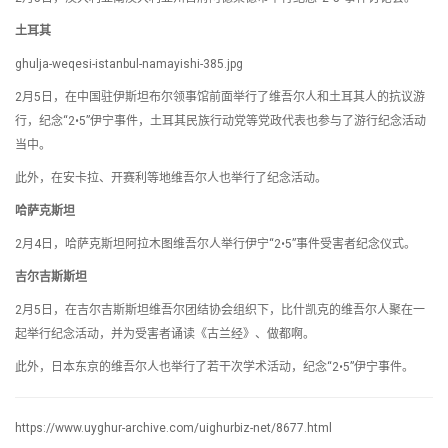
土耳其
ghulja-weqesi-istanbul-namayishi-385.jpg
2月5日，在中国驻伊斯坦布尔领事馆前面举行了维吾尔人和土耳其人的抗议游
行，纪念“2•5”伊宁事件，土耳其民族行动党等党政代表也参与了游行纪念活动
当中。
此外，在安卡拉、开赛利等地维吾尔人也举行了纪念活动。
哈萨克斯坦
2月4日，哈萨克斯坦阿拉木图维吾尔人举行伊宁“2•5”事件受害者纪念仪式。
吉尔吉斯斯坦
2月5日，在吉尔吉斯斯坦维吾尔团结协会组织下，比什凯克的维吾尔人聚在一
起举行纪念活动，并为受害者诵读《古兰经》、做都啊。
此外，日本东京的维吾尔人也举行了若干次学术活动，纪念“2•5”伊宁事件。
https://www.uyghur-archive.com/uighurbiz-net/8677.html