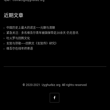
电邮：contact@uyghurbiz.org
近期文章
中国历史上最大的谎言——元朝与清朝
紧急关注：多名维吾尔青年被国保带走20余天 仍无音讯
吐火罗与回鹘文化
玄奘与弥勒——回鹘文《玄奘传》研究》
维吾尔在线年终寄语
© 2020-2021. Uyghurbiz.org. All rights reserved.