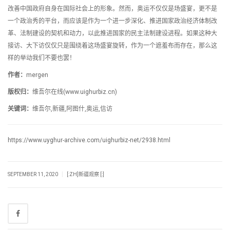
改善中国政府自身在国际社会上的形象。然而，奥运不仅仅是场盛宴，更不是
一个政治秀的平台，而应该是作为一个进一步深化、推进国家政治经济体制改
革、法制建设的契机和动力，以此推进国家的民主法制建设进程。如果这种大
接访、大下访仅仅只是围绕着这场盛宴旋转，作为一个遮羞布而存在，那么这
样的举动我们不要也罢！
作者：
mergen
版权归：
维吾尔在线(www.uighurbiz.cn)
关键词：
维吾尔,新疆,阿图什,奥运,信访
https://www.uyghur-archive.com/uighurbiz-net/2938.html
|
SEPTEMBER 11, 2020
[:ZH]新疆观察 [:]