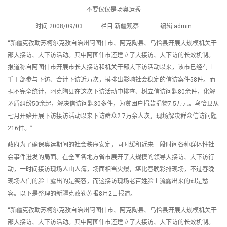
不要仅仅是场奥运秀
时间:2008/09/03 栏目:新疆观察 编辑:admin
“新疆克孜勒苏柯尔克孜自治州阿图什市、阿克陶县、乌恰县开展大规模机关干
部大接访、大下访活动。其中阿图什市还建立了大接访、大下访的长效机制。
报道称自阿图什市开展市长大接访和机关干部大下访活动以来，该市已经有上
千干部参与下访、合计下访近万次，摸排出影响社会稳定的信访案件58件。而
据不完全统计，阿克陶县在这次下访活动中排查、树立信访问题80余件，化解
矛盾纠纷50余起，解决信访问题30多件，为贫困户捐款捐物7.5万元。乌恰县从
七月开始开展下访接访活动以来下访群众2.7万余人次，现场解决群众信访问题
216件。”
政府为了确保奥运期间的社会秩序安定，同时缓和近来一段时间各种群体性社
会事件迸发的局面。在全国各地方省市展开了大规模的领导大接访、大下访行
动，一时间接访现场人山人海，场面相当火爆，堪比春晚彩排现场，不过春晚
现场人们的脸上露出的是笑容，而这接访现场老百姓脸上流露出来的却是愁
容。以下是整理的新疆克孜勒苏报8月2日报道。
“新疆克孜勒苏柯尔克孜自治州阿图什市、阿克陶县、乌恰县开展大规模机关干
部大接访、大下访活动。其中阿图什市还建立了大接访、大下访的长效机制。