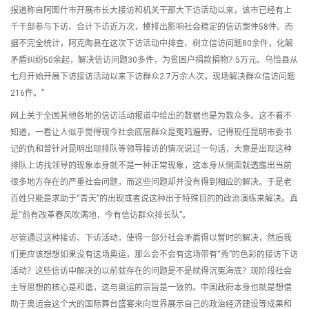
报道称自阿图什市开展市长大接访和机关干部大下访活动以来，该市已经有上
千干部参与下访、合计下访近万次，摸排出影响社会稳定的信访案件58件。而
据不完全统计，阿克陶县在这次下访活动中排查、树立信访问题80余件，化解
矛盾纠纷50余起，解决信访问题30多件，为贫困户捐款捐物7.5万元。乌恰县从
七月开始开展下访接访活动以来下访群众2.7万余人次，现场解决群众信访问题
216件。”
网上关于全国其他各地的信访活动报道中给出的数据也是为数众多。这不看不
知道，一看让人似乎觉得现今社会底层群众是冤鸣遍野。记得现任昆明市委书
记的仇和曾针对昆明出现排队等领导接访的情况说过一句话，大意是出现这种
排队上访找领导的现象本身就不是一种正常现象，这本身从侧面就透露出当前
很多地方存在的严重社会问题，而这些问题却并没有得到相应的解决。于是老
百姓只能是求助于“青天”的出现或者说这种出于特殊目的的政治演练来解决。真
是“前有改革春风吹满地，今有信访群众排长队”。
尽管通过这种接访、下访活动，使得一部分社会矛盾得以暂时的解决，然后我
们更应该想想如果没有这场奥运，那么会不会有这场带有“秀”的色彩的接访下访
活动？这些信访中解决的以前就存在的问题是不是就得沉冤海底？现阶段社会
主导思想的核心是和谐，这与奥运的宗旨是一致的。中国政府本身也就是想借
助于奥运会这个大的国际舞台盛宴来向世界展示自己的政治经济建设等成果和