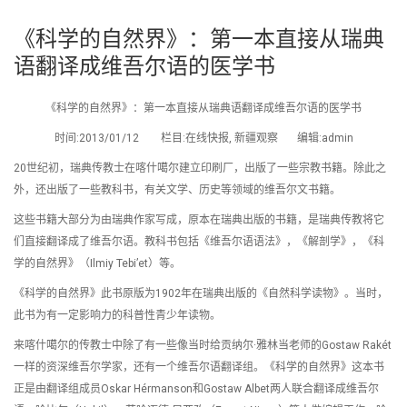
《科学的自然界》：第一本直接从瑞典
语翻译成维吾尔语的医学书
《科学的自然界》：第一本直接从瑞典语翻译成维吾尔语的医学书
时间:2013/01/12 栏目:在线快报, 新疆观察 编辑:admin
20世纪初，瑞典传教士在喀什噶尔建立印刷厂，出版了一些宗教书籍。除此之
外，还出版了一些教科书，有关文学、历史等领域的维吾尔文书籍。
这些书籍大部分为由瑞典作家写成，原本在瑞典出版的书籍，是瑞典传教将它
们直接翻译成了维吾尔语。教科书包括《维吾尔语语法》，《解剖学》，《科
学的自然界》（Ilmiy Tebi’et）等。
《科学的自然界》此书原版为1902年在瑞典出版的《自然科学读物》。当时，
此书为有一定影响力的科普性青少年读物。
来喀什噶尔的传教士中除了有一些像当时给贡纳尔·雅林当老师的Gostaw Rakét
一样的资深维吾尔学家，还有一个维吾尔语翻译组。《科学的自然界》这本书
正是由翻译组成员Oskar Hérmanson和Gostaw Albet两人联合翻译成维吾尔