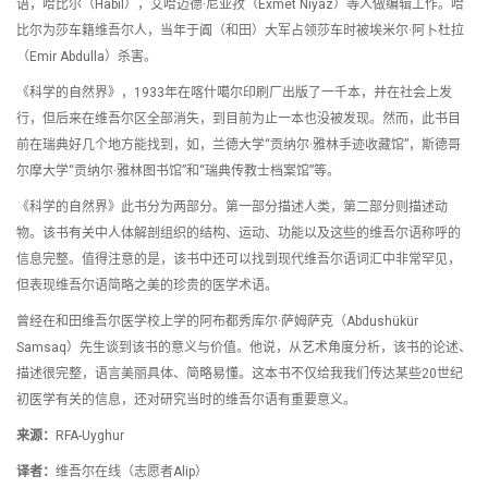
语，哈比尔（Habil），艾哈迈德·尼亚孜（Exmet Niyaz）等人做编辑工作。哈
比尔为莎车籍维吾尔人，当年于阗（和田）大军占领莎车时被埃米尔·阿卜杜拉
（Emir Abdulla）杀害。
《科学的自然界》，1933年在喀什噶尔印刷厂出版了一千本，并在社会上发
行，但后来在维吾尔区全部消失，到目前为止一本也没被发现。然而，此书目
前在瑞典好几个地方能找到，如，兰德大学“贡纳尔·雅林手迹收藏馆”，斯德哥
尔摩大学“贡纳尔·雅林图书馆”和“瑞典传教士档案馆”等。
《科学的自然界》此书分为两部分。第一部分描述人类，第二部分则描述动
物。该书有关中人体解剖组织的结构、运动、功能以及这些的维吾尔语称呼的
信息完整。值得注意的是，该书中还可以找到现代维吾尔语词汇中非常罕见，
但表现维吾尔语简略之美的珍贵的医学术语。
曾经在和田维吾尔医学校上学的阿布都秀库尔·萨姆萨克（Abdushükür
Samsaq）先生谈到该书的意义与价值。他说，从艺术角度分析，该书的论述、
描述很完整，语言美丽具体、简略易懂。这本书不仅给我我们传达某些20世纪
初医学有关的信息，还对研究当时的维吾尔语有重要意义。
来源：
RFA-Uyghur
译者：
维吾尔在线（志愿者Alip）