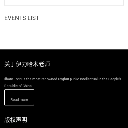
EVENTS LIST
关于伊力哈木老师
Ilham Tohti is the most renowned Uyghur public intellectual in the People’s
Republic of China.
Read more
版权声明