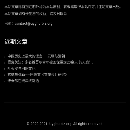
本站文章除特别注明外均为本站原创，转载需取得本站许可并注明文章出处。
本站文章如有侵犯您的权益，请及时联系.
电邮：contact@uyghurbiz.org
近期文章
中国历史上最大的谎言——元朝与清朝
紧急关注：多名维吾尔青年被国保带走20余天 仍无音讯
吐火罗与回鹘文化
玄奘与弥勒——回鹘文《玄奘传》研究》
维吾尔在线年终寄语
© 2020-2021. Uyghurbiz.org. All rights reserved.