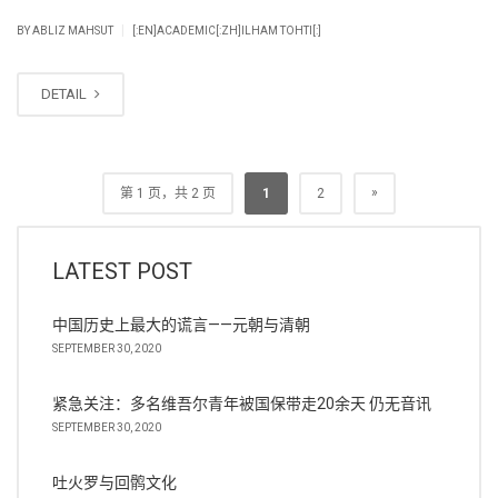
|
BY
ABLIZ MAHSUT
[:EN]ACADEMIC[:ZH]ILHAM TOHTI[:]
DETAIL
»
第 1 页，共 2 页
1
2
LATEST POST
中国历史上最大的谎言——元朝与清朝
SEPTEMBER 30, 2020
紧急关注：多名维吾尔青年被国保带走20余天 仍无音讯
SEPTEMBER 30, 2020
吐火罗与回鹘文化