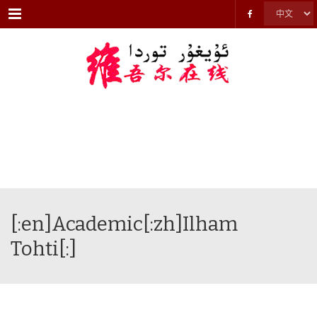
Menu
[:en]Academic[:zh]Ilham
Tohti[:]