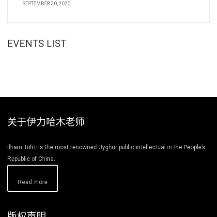
SEPTEMBER 30, 2020
EVENTS LIST
关于伊力哈木老师
Ilham Tohti is the most renowned Uyghur public intellectual in the People’s
Republic of China.
Read more
版权声明