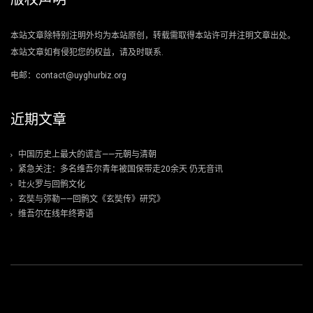
本站文章除特别注明外均为本站原创，转载需取得本站许可并注明文章出处。
本站文章如有侵犯您的权益，请及时联系.
电邮：contact@uyghurbiz.org
近期文章
中国历史上最大的谎言——元朝与清朝
紧急关注：多名维吾尔青年被国保带走20余天 仍无音讯
吐火罗与回鹘文化
玄奘与弥勒——回鹘文《玄奘传》研究》
维吾尔在线年终寄语