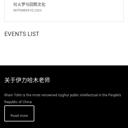
吐火罗与回鹘文化
SEPTEMBER 30, 2020
EVENTS LIST
关于伊力哈木老师
Ilham Tohti is the most renowned Uyghur public intellectual in the People’s
Republic of China.
Read more