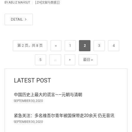
|
BY
ABLIZ MAHSUT
[:ZH]文献与数据 [:]
DETAIL
第 2 页，共 8 页
«
1
2
3
4
»
5
...
最旧 »
LATEST POST
中国历史上最大的谎言——元朝与清朝
SEPTEMBER 30, 2020
紧急关注：多名维吾尔青年被国保带走20余天 仍无音讯
SEPTEMBER 30, 2020