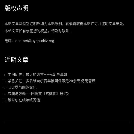
版权声明
本站文章除特别注明外均为本站原创，转载需取得本站许可并注明文章出处。
本站文章如有侵犯您的权益，请及时联系.
电邮：contact@uyghurbiz.org
近期文章
中国历史上最大的谎言——元朝与清朝
紧急关注：多名维吾尔青年被国保带走20余天 仍无音讯
吐火罗与回鹘文化
玄奘与弥勒——回鹘文《玄奘传》研究》
维吾尔在线年终寄语