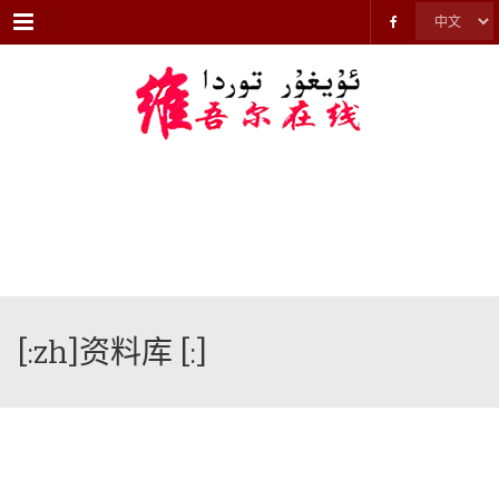
Menu
[:zh]资料库 [:]