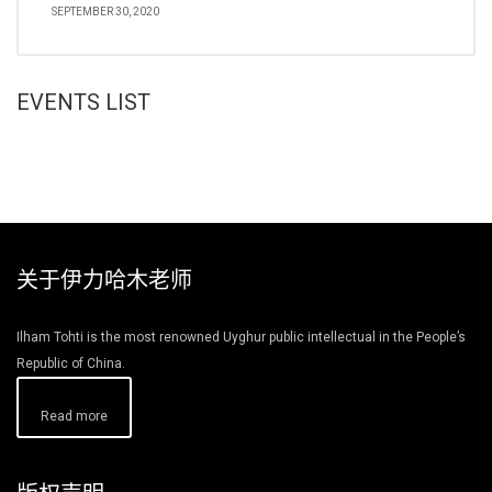
SEPTEMBER 30, 2020
EVENTS LIST
关于伊力哈木老师
Ilham Tohti is the most renowned Uyghur public intellectual in the People’s
Republic of China.
Read more