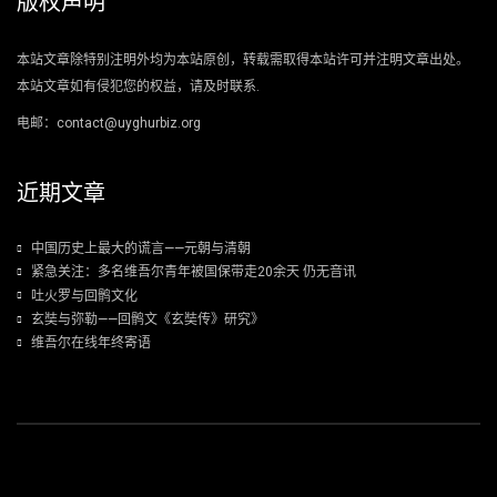
版权声明
本站文章除特别注明外均为本站原创，转载需取得本站许可并注明文章出处。
本站文章如有侵犯您的权益，请及时联系.
电邮：contact@uyghurbiz.org
近期文章
中国历史上最大的谎言——元朝与清朝
紧急关注：多名维吾尔青年被国保带走20余天 仍无音讯
吐火罗与回鹘文化
玄奘与弥勒——回鹘文《玄奘传》研究》
维吾尔在线年终寄语