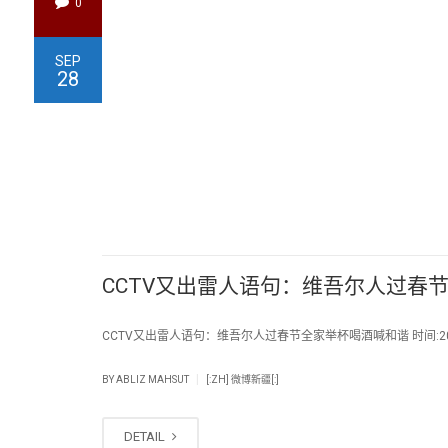
0
SEP
28
CCTV又出雷人语句：维吾尔人过春
CCTV又出雷人语句：维吾尔人过春节全家举杯喝酒喊和谐 时间:2013
|
BY
ABLIZ MAHSUT
[:ZH] 微博新疆[:]
DETAIL