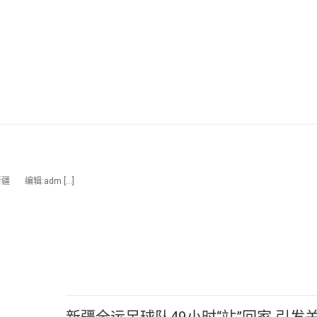
 编辑:adm […]
新疆全运足球队49小时“站”回家 引发