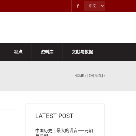
视点
资料库
文献与数据
HOME
\
[:ZH]视点[:]
\
LATEST POST
中国历史上最大的谎言——元朝
与清朝