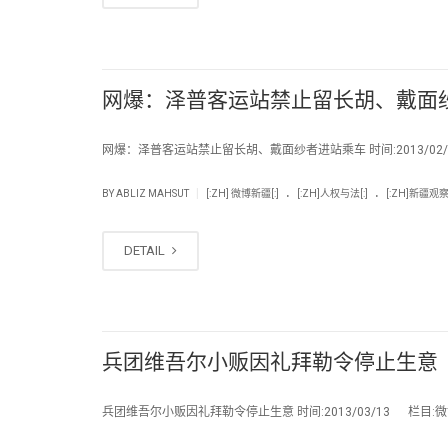
网爆：泽普客运站禁止留长胡、戴面
网爆：泽普客运站禁止留长胡、戴面纱者进站乘车 时间:2013/02/11
.
.
|
BY
ABLIZ MAHSUT
[:ZH] 微博新疆[:]
[:ZH]人权与法[:]
[:ZH]新疆观察 [
DETAIL
兵团维吾尔小贩因礼拜勒令停止生意
兵团维吾尔小贩因礼拜勒令停止生意 时间:2013/03/13 栏目:微博