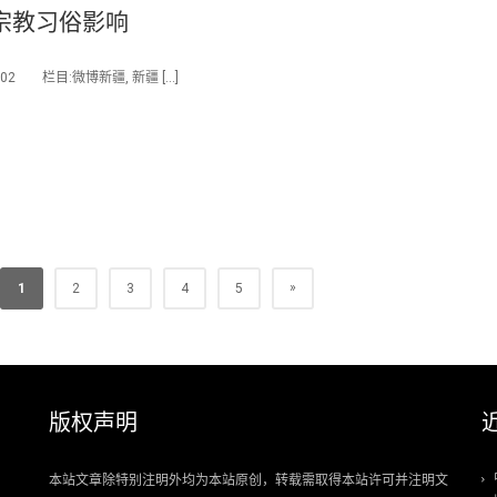
宗教习俗影响
2 栏目:微博新疆, 新疆 […]
»
1
2
3
4
5
版权声明
本站文章除特别注明外均为本站原创，转载需取得本站许可并注明文