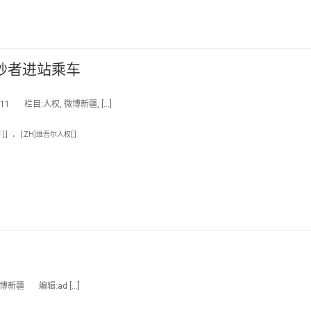
纱者进站乘车
 栏目:人权, 微博新疆, […]
.
:]
[:ZH]维吾尔人权[:]
新疆 编辑:ad […]