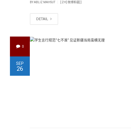
|
BY
ABLIZ MAHSUT
[:ZH] 微博新疆[:]
DETAIL
0
SEP
26