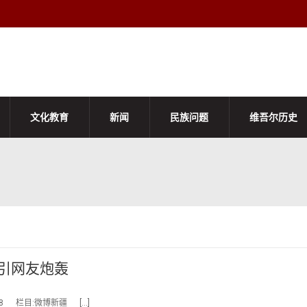
文化教育
新闻
民族问题
维吾尔历史
引网友炮轰
08 栏目:微博新疆 […]