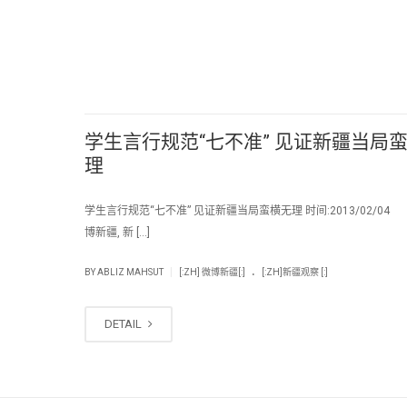
学生言行规范“七不准” 见证新疆当局
理
学生言行规范“七不准” 见证新疆当局蛮横无理 时间:2013/02/04
博新疆, 新 […]
.
|
BY
ABLIZ MAHSUT
[:ZH] 微博新疆[:]
[:ZH]新疆观察 [:]
DETAIL