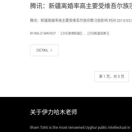
腾讯：新疆离婚率高主要受维吾尔族
腾讯：新疆离婚率高主要受维吾尔族宗教习俗影响 时间:2013/02/0
.
|
BY
ABLIZ MAHSUT
[:ZH] 微博新疆[:]
[:ZH]新疆观察 [:]
DETAIL
第 1 页，共 5 页
关于伊力哈木老师
Ilham Tohti is the most renowned Uyghur public intellectual in