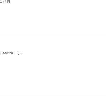
维吾尔人权[:]
, 新疆观察 […]