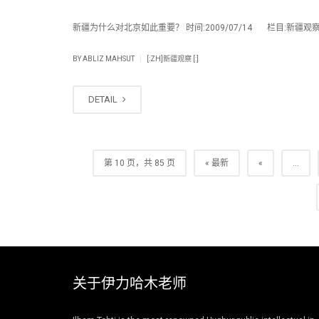
新疆为什么对北京如此重要？ 时间:2009/07/14 栏目:新疆观察 
|
BY
ABLIZ MAHSUT
[:ZH]新疆观察 [:]
DETAIL
第 10 页，共 85 页
« 最新
«
...
关于伊力哈木老师