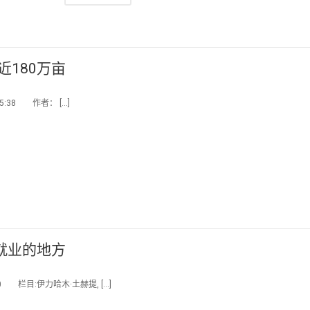
近180万亩
5:38 作者： […]
就业的地方
 栏目:伊力哈木·土赫提, […]