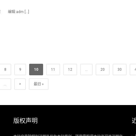
编辑:adm […]
8
9
10
11
12
...
20
30
»
...
最旧 »
版权声明