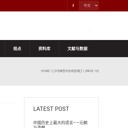
视点
资料库
文献与数据
HOME
\
[:ZH]维吾尔在线咨询[:]
\ (PAGE 10)
LATEST POST
中国历史上最大的谎言——元朝
与清朝