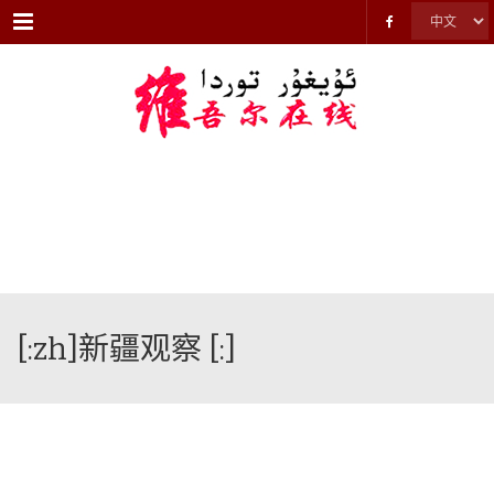
Menu
[:zh]新疆观察 [:]