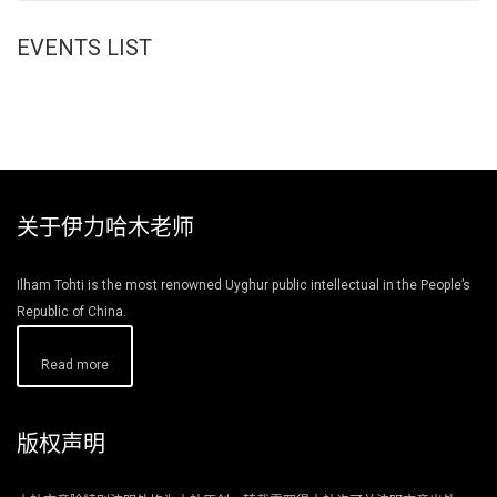
EVENTS LIST
关于伊力哈木老师
Ilham Tohti is the most renowned Uyghur public intellectual in the People’s
Republic of China.
Read more
版权声明