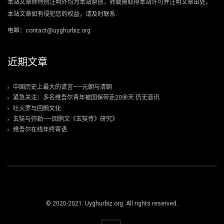
本站文章除特别注明外均为本站原创，转载需取得本站许可并注明文章出处。
本站文章如有侵犯您的权益，请及时联系.
电邮：contact@uyghurbiz.org
近期文章
中国历史上最大的谎言——元朝与清朝
紧急关注：多名维吾尔青年被国保带走20余天 仍无音讯
吐火罗与回鹘文化
玄奘与弥勒——回鹘文《玄奘传》研究》
维吾尔在线年终寄语
© 2020-2021. Uyghurbiz.org. All rights reserved.