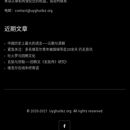
本站文章如有侵犯您的权益，请及时联系.
电邮：contact@uyghurbiz.org
近期文章
中国历史上最大的谎言——元朝与清朝
紧急关注：多名维吾尔青年被国保带走20余天 仍无音讯
吐火罗与回鹘文化
玄奘与弥勒——回鹘文《玄奘传》研究》
维吾尔在线年终寄语
© 2020-2021. Uyghurbiz.org. All rights reserved.