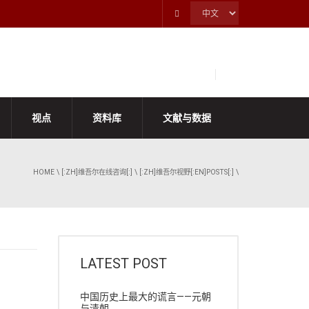
视点
资料库
文献与数据
HOME
\
[:ZH]维吾尔在线咨询[:]
\
[:ZH]维吾尔视野[:EN]POSTS[:]
\
LATEST POST
中国历史上最大的谎言——元朝
与清朝