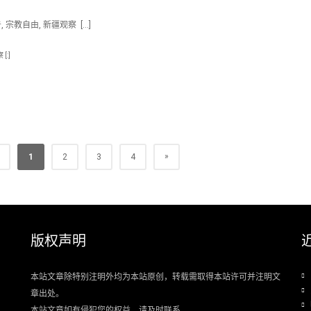
 宗教自由, 新疆观察 […]
[:]
»
1
2
3
4
版权声明
本站文章除特别注明外均为本站原创，转载需取得本站许可并注明文
章出处。
本站文章如有侵犯您的权益，请及时联系.