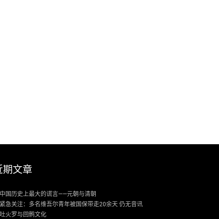
近期文章
中国历史上最大的谎言——元朝与清朝
紧急关注：多名维吾尔青年被国保带走20余天 仍无音讯
吐火罗与回鹘文化