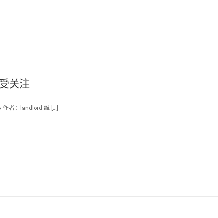
 受关注
者：landlord 维 […]