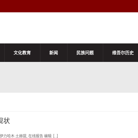
文化教育
新闻
民族问题
维吾尔历史
现状
力哈木·土赫提, 在线报告 编辑: […]