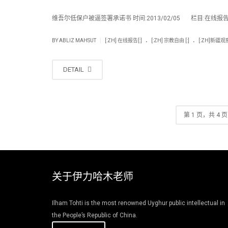
维吾尔低保户被逼签署承诺书 时间:2013/02/05 栏目:在线报告,
.
.
|
BY
ABLIZ MAHSUT
[:ZH] 在线报告[:]
[:ZH] 宗教自由 [:]
[:ZH]新疆观察 
DETAIL
第 1 页，共 4 页
关于伊力哈木老师
Ilham Tohti is the most renowned Uyghur public intellectual in
the People’s Republic of China.