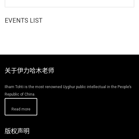
EVENTS LIST
关于伊力哈木老师
Ilham Tohti is the most renowned Uyghur public intellectual in the People’s
Republic of China.
Read more
版权声明