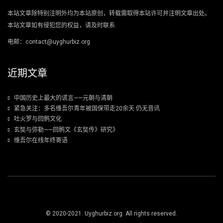
本站文章除特别注明外均为本站原创，转载需取得本站许可并注明文章出处。
本站文章如有侵犯您的权益，请及时联系.
电邮：contact@uyghurbiz.org
近期文章
中国历史上最大的谎言——元朝与清朝
紧急关注：多名维吾尔青年被国保带走20余天 仍无音讯
吐火罗与回鹘文化
玄奘与弥勒——回鹘文《玄奘传》研究》
维吾尔在线年终寄语
© 2020-2021. Uyghurbiz.org. All rights reserved.