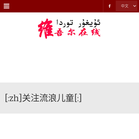
Menu
[:zh]关注流浪儿童[:]