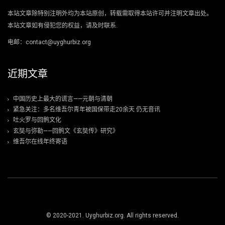
本站文章除特别注明外均为本站原创，转载需取得本站许可并注明文章出处。
本站文章如有侵犯您的权益，请及时联系.
电邮：contact@uyghurbiz.org
近期文章
中国历史上最大的谎言——元朝与清朝
紧急关注：多名维吾尔青年被国保带走20余天 仍无音讯
吐火罗与回鹘文化
玄奘与弥勒——回鹘文《玄奘传》研究》
维吾尔在线年终寄语
© 2020-2021. Uyghurbiz.org. All rights reserved.