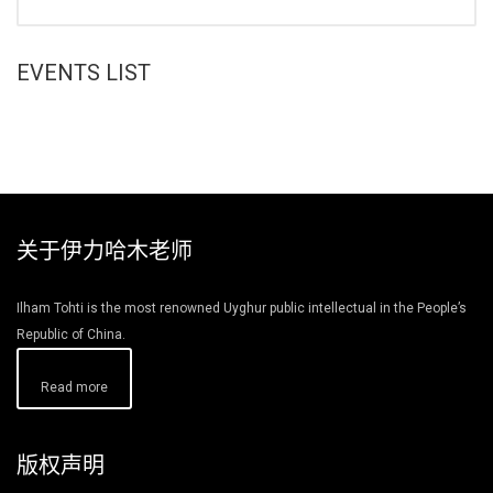
EVENTS LIST
关于伊力哈木老师
Ilham Tohti is the most renowned Uyghur public intellectual in the People’s
Republic of China.
Read more
版权声明