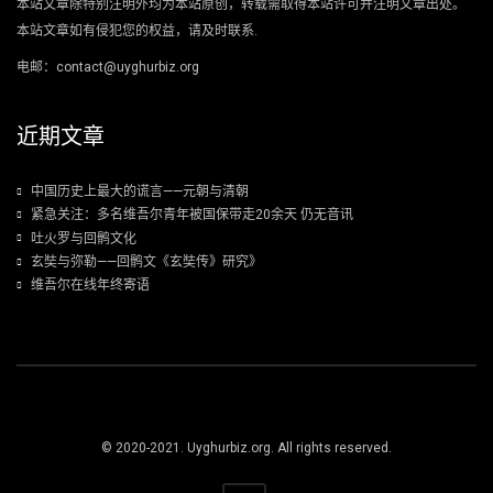
本站文章除特别注明外均为本站原创，转载需取得本站许可并注明文章出处。
本站文章如有侵犯您的权益，请及时联系.
电邮：contact@uyghurbiz.org
近期文章
中国历史上最大的谎言——元朝与清朝
紧急关注：多名维吾尔青年被国保带走20余天 仍无音讯
吐火罗与回鹘文化
玄奘与弥勒——回鹘文《玄奘传》研究》
维吾尔在线年终寄语
© 2020-2021. Uyghurbiz.org. All rights reserved.