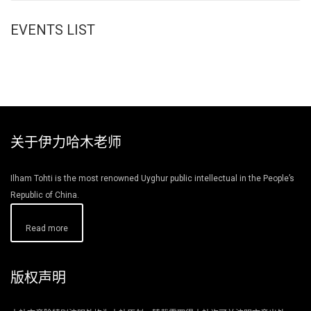
EVENTS LIST
关于伊力哈木老师
Ilham Tohti is the most renowned Uyghur public intellectual in the People’s
Republic of China.
Read more
版权声明