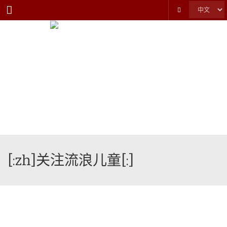
Menu
[:zh]关注流浪儿童[:]