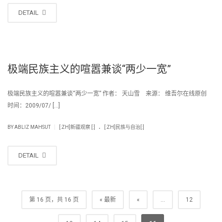
DETAIL
极端民族主义的喧嚣兼谈“两少一宽”
极端民族主义的喧嚣兼谈“两少一宽” 作者： 天山雪 来源： 维吾尔在线原创
时间：2009/07/ […]
.
|
BY
ABLIZ MAHSUT
[:ZH]新疆观察 [:]
[:ZH]民族与自治[:]
DETAIL
第 16 页，共 16 页
« 最新
«
...
12