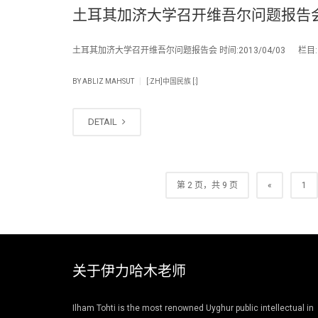
土耳其加济大学召开维吾尔问题报告
土耳其加济大学召开维吾尔问题报告会 时间:2013/04/03 栏目:中
|
BY
ABLIZ MAHSUT
[:ZH]中国民族 [:]
DETAIL
第 2 页，共 9 页
«
1
关于伊力哈木老师
Ilham Tohti is the most renowned Uyghur public intellectual in