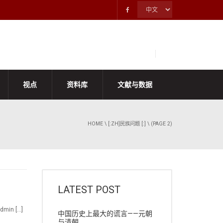
视点
资料库
文献与数据
HOME
\
[:ZH]民族问题 [:]
\ (PAGE 2)
LATEST POST
in […]
中国历史上最大的谎言——元朝
与清朝