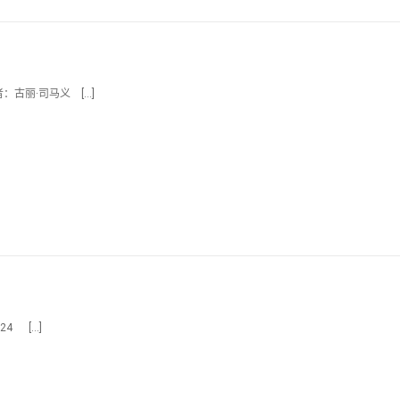
者：古丽·司马义 […]
24 […]