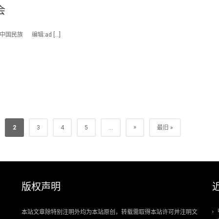
会
国民族 编辑:ad […]
»
2
3
4
5
...
最旧 »
版权声明
本站文章除特别注明外均为本站原创，转载需取得本站许可并注明文