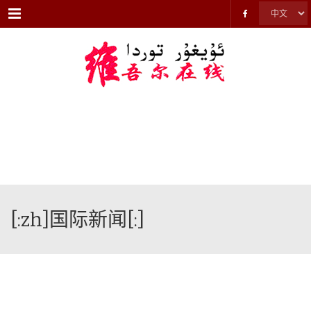
Menu
[:zh]国际新闻[:]