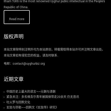
Ilham Tohti is the most renowned Uyghur public intellectual in the People’s
Republic of China.
Read more
版权声明
本站文章除特别注明外均为本站原创，转载需取得本站许可并注明文章出处。
本站文章如有侵犯您的权益，请及时联系.
电邮：contact@uyghurbiz.org
近期文章
中国历史上最大的谎言——元朝与清朝
紧急关注：多名维吾尔青年被国保带走20余天 仍无音讯
吐火罗与回鹘文化
玄奘与弥勒——回鹘文《玄奘传》研究》