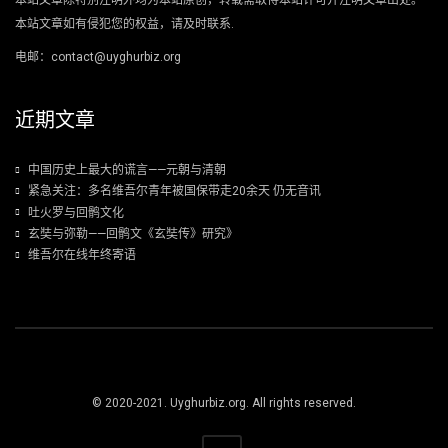
本站文章除特别注明外均为本站原创，转载需取得本站许可并注明文章出处。
本站文章如有侵犯您的权益，请及时联系.
电邮：contact@uyghurbiz.org
近期文章
中国历史上最大的谎言——元朝与清朝
紧急关注：多名维吾尔青年被国保带走20余天 仍无音讯
吐火罗与回鹘文化
玄奘与弥勒——回鹘文《玄奘传》研究》
维吾尔在线年终寄语
© 2020-2021. Uyghurbiz.org. All rights reserved.