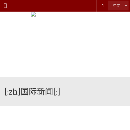
Menu
[:zh]国际新闻[:]