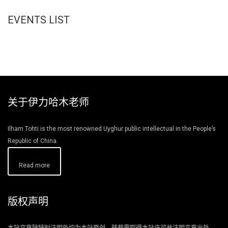
EVENTS LIST
关于伊力哈木老师
Ilham Tohti is the most renowned Uyghur public intellectual in the People’s
Republic of China.
Read more
版权声明