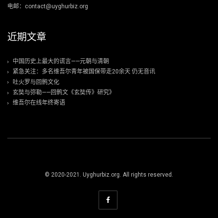
电邮：contact@uyghurbiz.org
近期文章
中国历史上最大的谎言——元朝与清朝
紧急关注：多名维吾尔青年被国保带走20余天 仍无音讯
吐火罗与回鹘文化
玄奘与弥勒——回鹘文《玄奘传》研究》
维吾尔在线年终寄语
© 2020-2021. Uyghurbiz.org. All rights reserved.