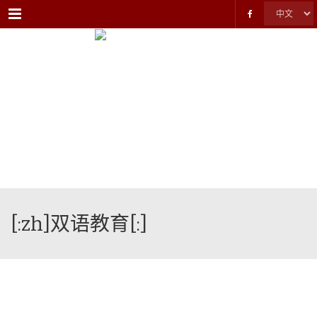
Menu
[:zh]双语教育[:]