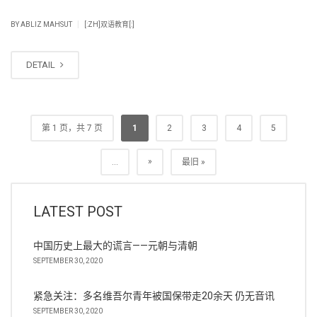
|
BY
ABLIZ MAHSUT
[:ZH]双语教育[:]
DETAIL
第 1 页，共 7 页
1
2
3
4
5
»
...
最旧 »
LATEST POST
中国历史上最大的谎言——元朝与清朝
SEPTEMBER 30, 2020
紧急关注：多名维吾尔青年被国保带走20余天 仍无音讯
SEPTEMBER 30, 2020