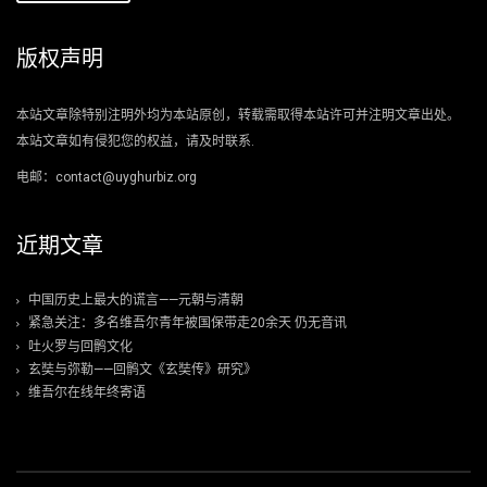
版权声明
本站文章除特别注明外均为本站原创，转载需取得本站许可并注明文章出处。
本站文章如有侵犯您的权益，请及时联系.
电邮：contact@uyghurbiz.org
近期文章
中国历史上最大的谎言——元朝与清朝
紧急关注：多名维吾尔青年被国保带走20余天 仍无音讯
吐火罗与回鹘文化
玄奘与弥勒——回鹘文《玄奘传》研究》
维吾尔在线年终寄语