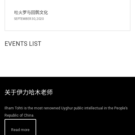
吐火罗与回鹘文化
SEPTEMBER 30, 2020
EVENTS LIST
关于伊力哈木老师
Ilham Tohti is the most renowned Uyghur public intellectual in the People’s
Republic of China.
Read more