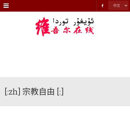
Menu
[:zh] 宗教自由 [:]