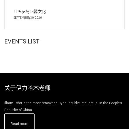
吐火罗与回鹘文化
SEPTEMBER 30, 2020
EVENTS LIST
关于伊力哈木老师
Ilham Tohti is the most renowned Uyghur public intellectual in the People’s
Republic of China.
Read more