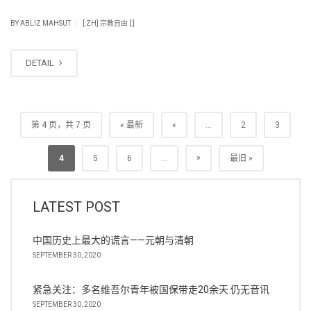
|
BY
ABLIZ MAHSUT
[:ZH] 宗教自由 [:]
DETAIL
第 4 页，共 7 页
« 最新
«
...
2
3
»
4
5
6
...
最旧 »
LATEST POST
中国历史上最大的谎言——元朝与清朝
SEPTEMBER 30, 2020
紧急关注：多名维吾尔青年被国保带走20余天 仍无音讯
SEPTEMBER 30, 2020