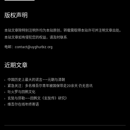
版权声明
本站文章除特别注明外均为本站原创，转载需取得本站许可并注明文章出处。
本站文章如有侵犯您的权益，请及时联系.
电邮：contact@uyghurbiz.org
近期文章
中国历史上最大的谎言——元朝与清朝
紧急关注：多名维吾尔青年被国保带走20余天 仍无音讯
吐火罗与回鹘文化
玄奘与弥勒——回鹘文《玄奘传》研究》
维吾尔在线年终寄语