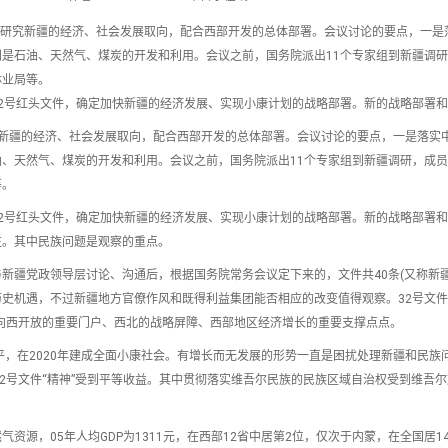
究新疆的经济、社会发展取向，配合西部开发的总体部署。会议讨论的要点，一是
是石油、天然气、煤炭的开发和利用。会议之前，国务院派出11个专家组到新疆调
林业局等。
2号红头文件，确定加快新疆的经济发展、实现小康计划的战略部署。新的战略部署
新疆的经济、社会发展取向，配合西部开发的总体部署。会议讨论的要点，一是落实
、天然气、煤炭的开发和利用。会议之前，国务院派出11个专家组到新疆调研，成
等。
2号红头文件，确定加快新疆的经济发展、实现小康计划的战略部署。新的战略部署
注。其中民族问题是观察的重点。
疆党政领导层讨论、沟通后，根据国务院常务会议定下来的，文件共40条(又称新疆4
史机遇，不过新疆地方官僚作风和既得利益集团能否相应的改变值得观察。32号文
向西开放的重要门户、西北的战略屏障、西部地区经济增长的重要支撑点点。
水平，在2020年建成全面小康社会。有增长而无发展的形势一直是困扰处理新疆和民族
2号文件“精神”受到平等收益。其中贯彻落实维吾尔民族的民族区域自治权受到维吾
源，05年人均GDP为1311元，在西部12省中居第2位，仅次于内蒙，在全国居1