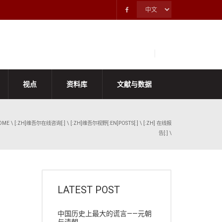
视点
资料库
文献与数据
OME
\
[:ZH]维吾尔在线咨询[:]
\
[:ZH]维吾尔视野[:EN]POSTS[:]
\
[:ZH] 在线报
告[:]
\
LATEST POST
中国历史上最大的谎言——元朝