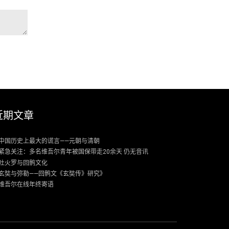
近期文章
中国历史上最大的谎言——元朝与清朝
紧急关注：多名维吾尔青年被国保带走20余天 仍无音讯
吐火罗与回鹘文化
玄奘与弥勒——回鹘文《玄奘传》研究》
维吾尔在线年终寄语