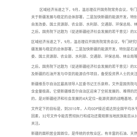
区域经济当道之下，9月，温总理召开国务院常务会议，专门研
关于新疆发展与稳定的总体部署，二是加快新疆的能源开发，特别
自发改委、国土资源部、农业部、水利部、交通部、环保总局、
之后，国务院下达题为〈促进新疆经济社会发展的若干意见〉的3
区域经济当道之下，9月，温总理召开国务院常务会议，专门研究
疆发展与稳定的总体部署，二是加快新疆的能源开发，特别是石油
委、国土资源部、农业部、水利部、交通部、环保总局、林业局
之后，国务院下达题为〈促进新疆经济社会发展的若干意见〉的3
及新疆的石油开发与中亚的能源合作项目，备受投资界人士的关
新疆维吾尔自治区最高领导人区委书记王乐泉称，文件是国务院与新
含金量极高，它使新疆维吾尔自治区迎来了空前发展的、难得的历
的，是对新疆经济和社会发展的4大定位—能源资源的战略基地、
文件定下的目标是，到2010年，人均GDP接近或达到全国平均
因素，32号文件令能否贯彻执行和成功还需观察当地民族能否从3
关注。
新疆的面积居全国首位，是传统的农牧业区，有丰富的石油、天然气资