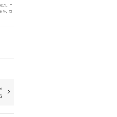
切相连。中
省份，面
xt
截