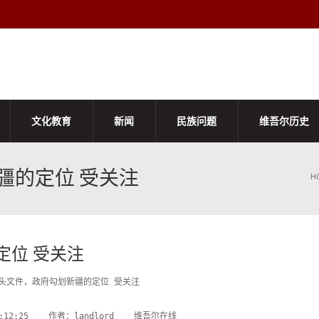
文化教育
新闻
民族问题
维吾尔历史
疆的定位 受关注
H
定位 受关注
红头文件，政府勾划新疆的定位 受关注

01:12:25    作者：landlord    维吾尔在线