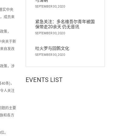
与清朝
SEPTEMBER 30, 2020
落实中央
研，成员来
紧急关注：多名维吾尔青年被国
保带走20余天 仍无音讯
和政策，
SEPTEMBER 30, 2020
中央关于新
吐火罗与回鹘文化
员来自发改
SEPTEMBER 30, 2020
和政策，涉
EVENTS LIST
0条)，
件令人关注
问题的主要
尔族和各方
4位。