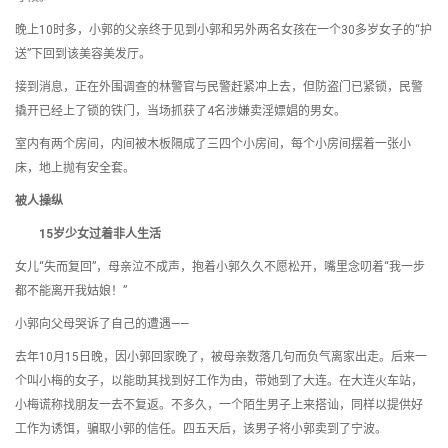
晚上10时多，小郭的父亲终于见到小郭和另外两名女孩在一个30多岁女子的“护
送”下回到该美容美发厅。
接到消息，正在外围调查的林警官与民警赶紧冲上去，但防盗门已紧锁，民警
撬开已经上了锁的铁门，当场抓获了4名涉嫌卖淫嫖娼的男女。
室内有两个房间，内间被木板隔成了三四个小房间，每个小房间摆着一张小
床，地上抛有安全套。
被人操纵
15岁少女过着非人生活
女儿“失而复回”，母亲泣不成声，抱着小郭久久不愿松开，嘴里念叨着“我一步
都不能离开我姑娘！”
小郭向父母哭诉了自己的遭遇——
去年10月15日晚，因小郭回家晚了，被母亲数落几句而负气离家出走。后来一
个叫小梅的女子，以能助其找到好工作为由，带她到了大连。在大连火车站，
小梅谎称找朋友一去不复返。不多久，一个陌生男子上来搭讪，同样以提供好
工作为诱饵，骗取小郭的信任。四五天后，该男子将小郭卖到了宁波。