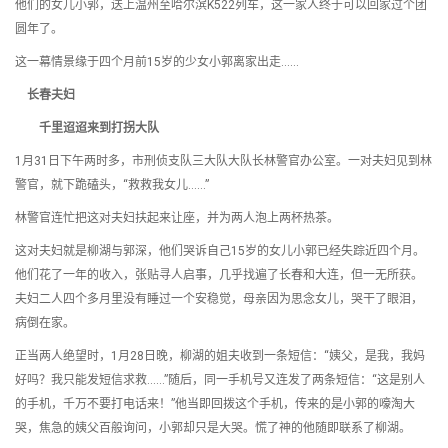
他们的女儿小郭，送上温州至哈尔滨K522列车，这一家人终于可以回家过个团
圆年了。
这一幕情景缘于四个月前15岁的少女小郭离家出走……
长春夫妇
千里迢迢来到打拐大队
1月31日下午两时多，市刑侦支队三大队大队长林警官办公室。一对夫妇见到林
警官，就下跪磕头，“救救我女儿……”
林警官连忙把这对夫妇扶起来让座，并为两人泡上两杯热茶。
这对夫妇就是柳湖与郭深，他们哭诉自己15岁的女儿小郭已经失踪近四个月。
他们花了一年的收入，张贴寻人启事，几乎找遍了长春和大连，但一无所获。
夫妇二人四个多月里没有睡过一个安稳觉，母亲因为思念女儿，哭干了眼泪，
病倒在家。
正当两人绝望时，1月28日晚，柳湖的姐夫收到一条短信：“姨父，是我，我妈
好吗？我只能发短信求救……”随后，同一手机号又连发了两条短信：“这是别人
的手机，千万不要打电话来！”他当即回拨这个手机，传来的是小郭的嚎淘大
哭，焦急的姨父百般询问，小郭却只是大哭。慌了神的他随即联系了柳湖。