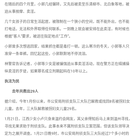
在随后的四个月里，小郭几经辗转，又先后被卖至乐清柳市、北白象等地，被
迫从事按摩、卖淫。
几个女孩子的日常生活起居，被限制在一个狭小的空间，既不能外出，也不能
打电话，无法和外界取得任何联系。一到晚上就会被安排在此卖淫，有时候也
根据“客人”要求，被送往指定地点“工作”。
小郭曾多次想逃回家，结果抓住都是毒打一顿。这么寒冷的冬天，小郭等人只
准穿一条单裤。回忆起这些，小郭默默地不停流泪。
林警官告诉记者，小郭等少女是被骗强迫从事卖淫活动，现在警方正在缉捕操
纵卖淫的歹徒，如果罪名成立刑期起码在10年以上。
执法为民
去年共救出29人
据介绍，今年1月份以来，市公安局刑侦支队三大队已解救或找回8名被拐妇女
儿童。去年，三大队解救被拐妇女儿童29名。
1月21日，江西少女小卢只身来温约会网友，其父亲得知后马上来到温州寻找，
寻找无果求助于刑侦支队。此事本来不属刑侦支队立案范围，但该支队领导决
定为之展开调查。1月21日晚9时，市公安局刑侦支队三大队经过7个多小时的