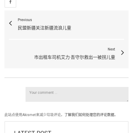
Previous
民盟新疆关注新疆流浪儿童
Next
市出租车司机艾力·吾守尔救出一被拐儿童
此站点使用Akismet来减少垃圾评论。
了解我们如何处理您的评论数据
。