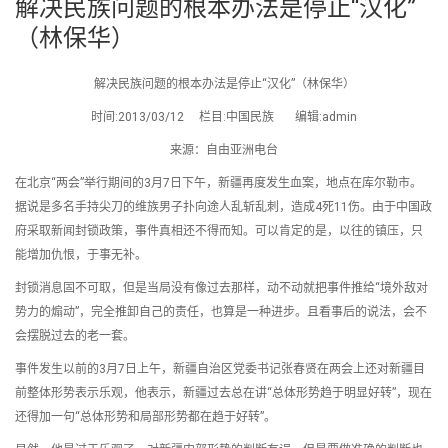
解决民族问题的根本办法是停止“汉化”
（林保华）
解决民族问题的根本办法是停止“汉化”（林保华）
时间:2013/03/12 栏目:中国民族 编辑:admin
来源：自由亚洲电台
在北京“两会”举行期间的3月7日下午，新疆再度发生血案，地点在库尔勒市。
据说是多名手持尖刀的维族男子扑向途人乱斩乱刺，造成4死11伤。由于中国政
府采取新闻封锁政策，事件真相还不得而知。可以肯定的是，以往的镇压，只
能增加仇恨，于事无补。
封锁消息固不可取，但是当局没有像过去那样，动不动就把事件推给“境外敌对
势力的煽动”，完全推卸自己的责任，也算是一种进步。且看事后的说法，会不
会摆脱过去的老一套。
事件发生以前的3月7日上午，新疆自治区党委书记张春贤在两会上还对新疆目
前整体形势表示乐观，他表示，新疆过去总在讲“总体形势趋于明显好转”，现在
还得加一句“总体形势和局部形势都在趋于好转”。