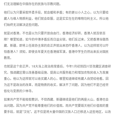
们无法理解在中国存在的民族与宗教问题。
他们认为只要采取怀柔手段，就会缓和矛盾；有的更以小人之心，以为只要给
藏人与维人物质利益，他们就会臣服，这是实实在在的唯物功利主义。所以他
们始终无法解决这些问题。
就是对香港，不也是以为只要开放自由行，香港经济好转，香港人就百依百
顺？哪里知道，如今的中港矛盾反而日益尖锐，他们反过来，又把香港当做西
藏、新疆，即将上任政协主席的俞正声就出来恐吓香港人，以为这样就可以吓
怕香港人？须知，即使去年夏天在香港搞军演，香港中学生仍然出来反对国民
教育。
也就是这个俞正声，18大当上政治局常委后，今年1月初到四川甘孜藏区调查研
究，强调藏区需以改善基础设施、提高公共服务能力和增加农牧民收入为发展
重心。他以为这样就可以收买藏人的心，哪里知道继续有藏人自焚给他看。因
为这不是政治的改革，而是物质的收买，解决不了问题，因为他们不是已经世
俗化与变质的少林寺。
如果共产党不能吸取教训，不但西藏、新疆继续是他们的两座火山，香港也会
出问题。因为共产党不能尊重他们的价值观。而共产党要毁灭他们价值观的重
要手段，就是“汉化”。这不仅是将大量中国的汉族人口迁移进入这些地区，以改