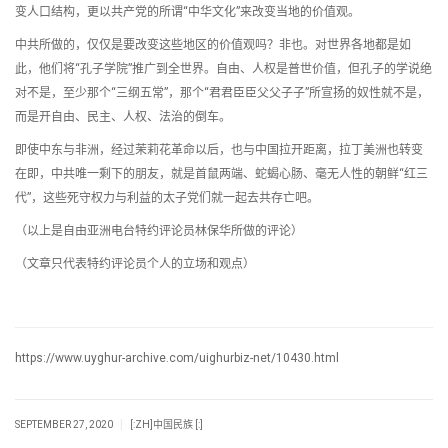
变人口结构，更以共产党的所谓“中华文化”来改变当地的价值观。
中共所做的，仅仅是要改变这些地区的价值观吗？非也。对世界各地都是如
此，他们将“孔子学院”推广到全世界。自由、人权是普世价值，但孔子的学说绝
对不是，至少那个“三纲五常”，那个“君君臣臣父父子子”所宣扬的奴性就不是，
而是开自由、民主、人权、法治的倒车。
即使中东与非洲，经过茉莉花革命以后，也与中国拉开距离，拉丁美洲也转变
在即，中共唯一剩下的朋友，就是首鼠两端、蛇蝎心肠、毫无人性的朝鲜“红三
代”，这些死守权力与利益的太子党们就一起去共存亡吧。
（以上是自由亚洲电台特约评论员林保华所做的评论）
（文章只代表特约评论员个人的立场和观点）
https://www.uyghur-archive.com/uighurbiz-net/10430.html
|
SEPTEMBER 27, 2020
[:ZH]中国民族 [:]