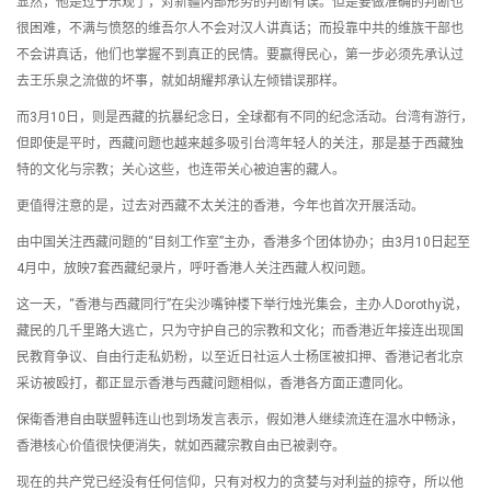
显然，他是过于乐观了，对新疆内部形势的判断有误。但是要做准确的判断也
很困难，不满与愤怒的维吾尔人不会对汉人讲真话；而投靠中共的维族干部也
不会讲真话，他们也掌握不到真正的民情。要赢得民心，第一步必须先承认过
去王乐泉之流做的坏事，就如胡耀邦承认左倾错误那样。
而3月10日，则是西藏的抗暴纪念日，全球都有不同的纪念活动。台湾有游行，
但即使是平时，西藏问题也越来越多吸引台湾年轻人的关注，那是基于西藏独
特的文化与宗教；关心这些，也连带关心被迫害的藏人。
更值得注意的是，过去对西藏不太关注的香港，今年也首次开展活动。
由中国关注西藏问题的“目刻工作室”主办，香港多个团体协办；由3月10日起至
4月中，放映7套西藏纪录片，呼吁香港人关注西藏人权问题。
这一天，“香港与西藏同行”在尖沙嘴钟楼下举行烛光集会，主办人Dorothy说，
藏民的几千里路大逃亡，只为守护自己的宗教和文化；而香港近年接连出现国
民教育争议、自由行走私奶粉，以至近日社运人士杨匡被扣押、香港记者北京
采访被殴打，都正显示香港与西藏问题相似，香港各方面正遭同化。
保衛香港自由联盟韩连山也到场发言表示，假如港人继续流连在温水中畅泳，
香港核心价值很快便消失，就如西藏宗教自由已被剥夺。
现在的共产党已经没有任何信仰，只有对权力的贪婪与对利益的掠夺，所以他