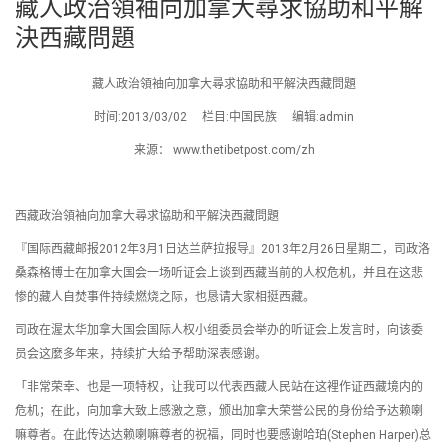
藏人政治領袖向加拿大尋求協助和平解
決西藏問題
藏人政治領袖向加拿大尋求協助和平解決西藏問題
时间:2013/03/02 栏目:中国民族 编辑:admin
来源： www.thetibetpost.com/zh
西藏政治領袖向加拿大尋求協助和平解決西藏問題
『国际西藏邮报2012年3月1日达兰萨拉报导』2013年2月26日星期二，司政洛
桑森格博士在加拿大国会一场听证会上谈到西藏当前的人权危机，并且在这悲
惨的藏人自焚事件持续燃烧之际，也恳请大家相挺西藏。
司政在渥太华加拿大国会国际人权小组委员会举办的听证会上发言时，向该委
员会这麼多年来，持续扩大给予帮助深表感谢。
「非常荣幸、也是一项特权，让我可以代表西藏人民站在这裡作证西藏境内的
危机；在此，向加拿大致上感激之意，颁出加拿大荣誉公民的身份给予达赖喇
嘛尊者。在此传达达赖喇嘛尊者的祝福，同时也要感谢哈珀(Stephen Harper)总