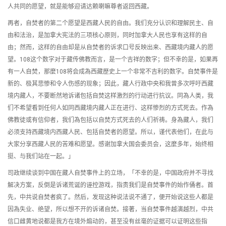
人共同的愿望，就是能够迎请达赖喇嘛尊者返回西藏。
再者，自焚者的第二个愿望是西藏人民的自由。我们充分认识和理解民主、自
由和法治，是加拿大宪法的三项核心原则，同时加拿大人民也享有这样的自
由；然而，这样的自由却是从自焚者的诉求口号反映出来、西藏境内藏人的愿
望。108这个数字对于藏传佛教而言，是一个吉祥的数字；但不幸的是，如果再
有一人自焚，那麼108将会成為西藏歷史上一个非常不吉利的数字。自焚事件是
新的、极其悲惨和令人伤感的现象；因此，藏人行政中央和我曾多次呼吁西藏
境内藏人，不要断然地诉诸包括自焚这样激烈的行动进行抗议。同為人类，我
们不希望看到任何人如同西藏境内藏人正在进行、这样惨烈的方式死去。作為
佛教徒或有信仰者，我们為包括以自焚方式死去的人们祈祷。身為藏人，我们
必须支持西藏境内西藏人民、包括自焚者的愿望。所以，谨代表他们，在此与
大家分享西藏人民的苦难和愿望。感谢加拿大国会委员会，这麼多年，始终相
挺、与我们站在一起。」
司政继续谈到中国在藏人自焚事件上的立场，「不幸的是，中国政府并不寻找
解决方案，反倒是诉诸荒诞的诬控游戏，指责我们是自焚事件的始作俑者。首
先，中共说自焚者疯了。然后，发现这种说法说不通了，便开始说这些人都是
因為失业、绝望，所以想不开的诉诸自焚。接著，当自焚事件越演越烈，中共
信口雌黄地说都是我方在境外煽动的，甚至没有丝毫的证据可以证明这些指