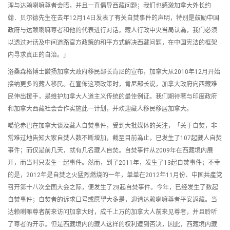
理与达赖喇嘛尊者会晤，并且一直倡导西藏问题；我们也感激加拿大外长约
翰．贝尔德先生在去年12月14日发表了有关自焚事件的声明，特别是鼓励中国
政府与达赖喇嘛尊者和他的代表进行对话。藏人行政中央当局认為，我们必须
以透过对话及中间道路官方政策的和平方式解决西藏问题，在中国宪法的框架
内寻求真正的自治。」
洛桑森格博士讚扬加拿大政府移民部长肯尼的宣布，加拿大从2010年12月开始
接纳更多的藏人移民。在宣佈这项政策时，肯尼部长说，加拿大政府向西藏难
民伸出援手，是维护加拿大人道主义传统的最佳例证。我们期待著与印度政府
和加拿大西藏社会合作实施此一计划，并欢迎藏人移民移居加拿大。
噶伦赤巴在加拿大谈及藏人自焚事件，受到大批媒体的关注，「关于自焚，非
常难过地告知大家自焚人数不断增加，截至目前為止，已发生了107起藏人自焚
事件；而仅是前几天，就有几名藏人自焚。自焚事件从2009年在西藏境内展
开，而当时只发生一起事件。然而，到了2011年，发生了13起自焚事件；不幸
的是，2012年是自焚之火猛烈燃烧的一年，单单在2012年11月份、中国共產党
召开第十八次全国大会之际，便发生了28起自焚事件。今年，已经发生了数起
自焚事件；自焚者的诉求口号或愿望大多是，迎请达赖喇嘛尊者平安返藏。当
达赖喇嘛尊者前来访问加拿大时，成千上万的加拿大人前来见尊者，并且聆听
了尊者的开示。但是西藏境内的藏人这样的权利遭到否决，因此，西藏境内藏