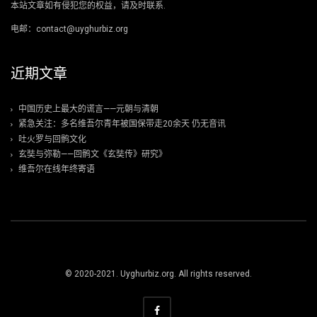
本站文章如有侵犯您的权益，请及时联系.
电邮：contact@uyghurbiz.org
近期文章
中国历史上最大的谎言——元朝与清朝
紧急关注：多名维吾尔青年被国保带走20余天 仍无音讯
吐火罗与回鹘文化
玄奘与弥勒——回鹘文《玄奘传》研究》
维吾尔在线年终寄语
© 2020-2021. Uyghurbiz.org. All rights reserved.