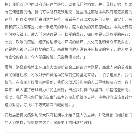
控；我们欢迎中国政府访问达兰萨拉，调查我们的档案，并且寻找证据，如果
有任何证据的话。我们可以斩钉截铁地说，这些指控都是中共政府毫无根据的
诬陷，所以欢迎他们来到达兰萨拉，看看是否可以发现任何证据。事实上，指
责和解决方案都是北京一手遮天的手法，藏人自焚的真正原因是，中共对西藏
的佔领和镇压。藏人们说佔领是不可接受的暴行，镇压更是无法忍受的恶行；
因此，政治的压迫、经济的边缘化、环境的破坏、文化同化和剥夺宗教自由，
这是藏人被迫诉诸自焚的原因。西藏境内藏人没有任何抗议的空间，藏人更没
有言论的自由；令人悲痛的是，只能诉诸自焚。」
虽然，洛桑森格博士在加拿大国会听证会上的证词主题是，西藏人民的苦难和
藏民强迫迁移；司政对于西藏运动持续前进的坚定立场，「说了这麼多，我们
相信，在我刚开始发言时提到，我们必须透过和平的方式寻找解决方案。数十
年来，藏人坚持著非暴力和民主原则，当然我们将继续坚持、相信这些原则。
所以，我们寻求你们相信自由与民主的朋友们给予支持，中共政府应该真诚地
进行对话，寻找和平方式解决西藏问题。」
司政最后再次感谢加拿大政府长期以来给予藏人的支持，并敦促他们继续他们
的大力支持，特别是在这个西藏歷史上最困难的时刻。