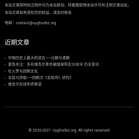
本站文章除特别注明外均为本站原创，转载需取得本站许可并注明文章出处。
本站文章如有侵犯您的权益，请及时联系.
电邮：contact@uyghurbiz.org
近期文章
中国历史上最大的谎言——元朝与清朝
紧急关注：多名维吾尔青年被国保带走20余天 仍无音讯
吐火罗与回鹘文化
玄奘与弥勒——回鹘文《玄奘传》研究》
维吾尔在线年终寄语
© 2020-2021. Uyghurbiz.org. All rights reserved.