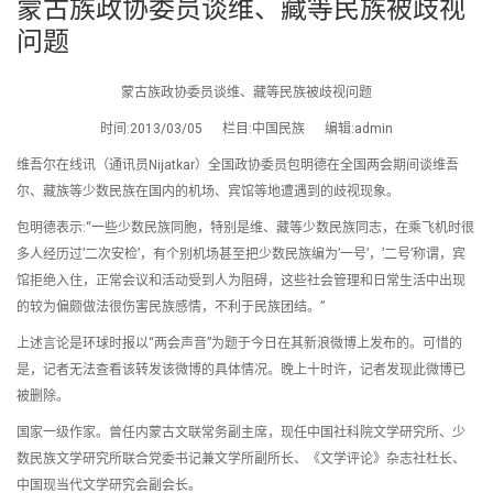
蒙古族政协委员谈维、藏等民族被歧视
问题
蒙古族政协委员谈维、藏等民族被歧视问题
时间:2013/03/05 栏目:中国民族 编辑:admin
维吾尔在线讯（通讯员Nijatkar）全国政协委员包明德在全国两会期间谈维吾
尔、藏族等少数民族在国内的机场、宾馆等地遭遇到的歧视现象。
包明德表示:“一些少数民族同胞，特别是维、藏等少数民族同志，在乘飞机时很
多人经历过’二次安检’，有个别机场甚至把少数民族编为’一号’，’二号’称谓，宾
馆拒绝入住，正常会议和活动受到人为阻碍，这些社会管理和日常生活中出现
的较为偏颇做法很伤害民族感情，不利于民族团结。”
上述言论是环球时报以“两会声音”为题于今日在其新浪微博上发布的。可惜的
是，记者无法查看该转发该微博的具体情况。晚上十时许，记者发现此微博已
被删除。
国家一级作家。曾任内蒙古文联常务副主席，现任中国社科院文学研究所、少
数民族文学研究所联合党委书记兼文学所副所长、《文学评论》杂志社杜长、
中国现当代文学研究会副会长。