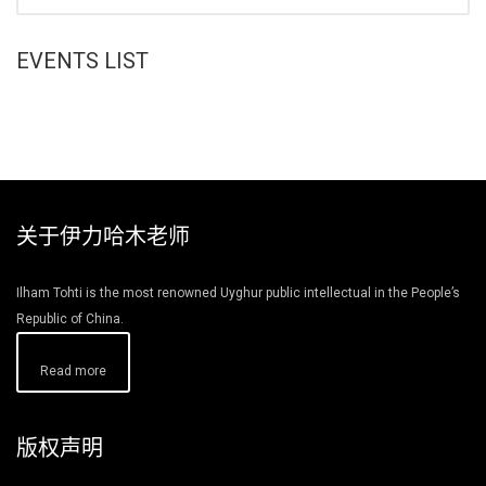
EVENTS LIST
关于伊力哈木老师
Ilham Tohti is the most renowned Uyghur public intellectual in the People’s
Republic of China.
Read more
版权声明