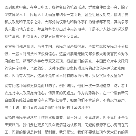
回到现实中来。在今日中国，各种名目的抗议活动、群体事件层出不穷，除了
少数异议人士、民运人士明确宣布结束一党专政，甚至组建反对党，摆明了要
和执政党和平竞争之外，大部分抗议活动和群体事件的诉求都不高，其抗争矛
头只指向地方官员，并且每每表现出对中央的期待，于是不少人就批评说这是
期待清官、期待青天，这是只反贪官不反皇帝。
观察家们都注意到，当今中国，官民之间矛盾很深，严重的腐败令民众十分痛
恨，一般人对司法公正没有信心。这些因素毫无疑问都会极大地伤害民众对政
府的信任。然而不少学者专家又发现，根据他们的调查，中国民众对中央政府
的信任度很高，也很稳定。这种矛盾的现象按照现有的政治信任理论很难解
释，因而有人提出，这莫不是中国人特有的政治传统，只反贪官不反皇帝？
没有比这种解释更似是而非的了。例如访民，他们一次一次地进京上访，看上
去是对中央政府抱有信心，但真正的问题是，作为弱势群体，在一个没有新闻
自由没有结社自由更没有选票的社会里，如果他们不肯放弃，不肯忍气吞声，
除了上访，他们又该怎么办呢？他们还有什么选项呢？
阐扬自由民主理念的工作仍然很重要。阎王好见，小鬼难缠，但小鬼们正是阎
王安派的。我们要让更多的民众更清楚地认识到，问题的根源不在小鬼而在阎
王，问题的根源是体制、是制度。我只是说，我们不要低估现今民众已有的觉