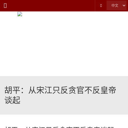
Menu
胡平：从宋江只反贪官不反皇帝
谈起