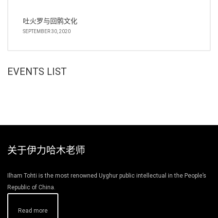
吐火罗与回鹘文化
SEPTEMBER 30, 2020
EVENTS LIST
关于伊力哈木老师
Ilham Tohti is the most renowned Uyghur public intellectual in the People’s
Republic of China.
Read more