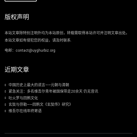
版权声明
本站文章除特别注明外均为本站原创，转载需取得本站许可并注明文章出处。
本站文章如有侵犯您的权益，请及时联系.
电邮：contact@uyghurbiz.org
近期文章
中国历史上最大的谎言——元朝与清朝
紧急关注：多名维吾尔青年被国保带走20余天 仍无音讯
吐火罗与回鹘文化
玄奘与弥勒——回鹘文《玄奘传》研究》
维吾尔在线年终寄语