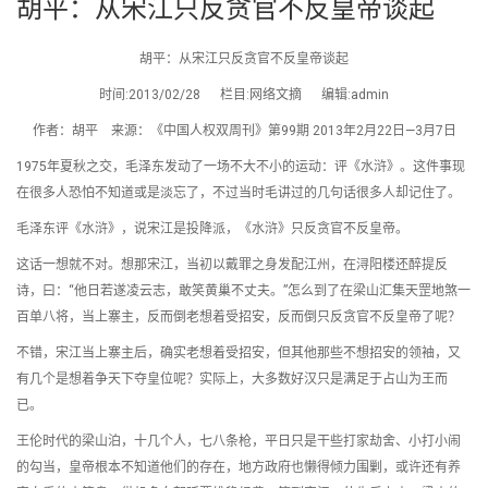
胡平：从宋江只反贪官不反皇帝谈起
胡平：从宋江只反贪官不反皇帝谈起
时间:2013/02/28 栏目:网络文摘 编辑:admin
作者：胡平 来源：《中国人权双周刊》第99期 2013年2月22日—3月7日
1975年夏秋之交，毛泽东发动了一场不大不小的运动：评《水浒》。这件事现
在很多人恐怕不知道或是淡忘了，不过当时毛讲过的几句话很多人却记住了。
毛泽东评《水浒》，说宋江是投降派，《水浒》只反贪官不反皇帝。
这话一想就不对。想那宋江，当初以戴罪之身发配江州，在浔阳楼还醉提反
诗，曰：“他日若遂凌云志，敢笑黄巢不丈夫。”怎么到了在梁山汇集天罡地煞一
百单八将，当上寨主，反而倒老想着受招安，反而倒只反贪官不反皇帝了呢？
不错，宋江当上寨主后，确实老想着受招安，但其他那些不想招安的领袖，又
有几个是想着争天下夺皇位呢？实际上，大多数好汉只是满足于占山为王而
已。
王伦时代的梁山泊，十几个人，七八条枪，平日只是干些打家劫舍、小打小闹
的勾当，皇帝根本不知道他们的存在，地方政府也懒得倾力围剿，或许还有养