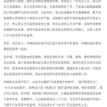
寇自重的小算盘，借机多向朝廷要维稳经费。等到宋江一伙先后上山，梁山的
实力迅速增长，宋江也名列四大寇，在皇帝那里挂了号，于是梁山就面临被朝
廷大军征剿歼灭的巨大危险。与此同时，梁山的发展似乎也遭遇瓶颈，看不出
有燎原之势席卷天下取而代之的气象。这种高不成低不就的局面显然不是长久
之计，所以宋江才打起受招安的主意。你可以说宋江才具不够，没有呼风唤雨
改朝换代的本事，但你不能说他主观上就没有过取而代之的野心，主观上就甘
心于只反贪官不反皇帝。
其实，在历史上，外国的造反者才往往是只反贪官不反皇帝，中国的造反者动
辄就连皇帝一起反。
在外国，不论是欧洲还是俄国，再有亚洲的日本、印度、泰国，君权神授的观
念比较强，极少有造反者拉起大旗公开宣布反皇帝的。虽然也发生过对王位的
争夺，但争来争去还都是在王室的家族内部倒腾。俄国历史上最大的一次民间
造反是普加乔夫领导的，而这位普加乔夫却还是冒充沙皇彼得三世。
中国的历史就不同了，从史书记载的“王侯将相宁有种乎”、“彼可取而代之”、
“大丈夫当如是也”，到神话小说《西游记》里的“皇帝轮流做，明年到我家”，我
们可以发现，在中国，君权缺少神圣的光环。从秦始皇称帝到清宣统退位这两
千来年历史，改朝换代，江山易姓竟多达二十几次，可见你不能说我们中国人
习惯于只反贪官不反皇帝，可见毛泽东评《水浒》实在是皮毛之见。