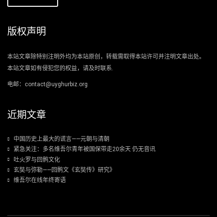
版权声明
本站文章除特别注明外均为本站原创，转载需取得本站许可并注明文章出处。
本站文章如有侵犯您的权益，请及时联系.
电邮：contact@uyghurbiz.org
近期文章
中国历史上最大的谎言——元朝与清朝
紧急关注：多名维吾尔青年被国保带走20余天 仍无音讯
吐火罗与回鹘文化
玄奘与弥勒——回鹘文《玄奘传》研究》
维吾尔在线年终寄语