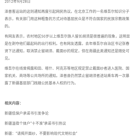
2012年9月28日
泽普客运站的这则通知再度引起网民热议。在北京工作的一名维吾尔知识分子
表示，有关部门用这种粗鲁的方式对待基层民众是不符合国家的民族宗教政策
的。
有网友表示，农村地区50岁以上维吾尔族人留长胡须是很普遍的现象，这明显
是在剥夺他们最起码的出行权利。也有网友透露，去年维吾尔自治区书记张春
贤下达通知，取消禁止留胡须、戴面纱的规定，但在南疆此类通知还是随处可
见。
维吾尔在线曾揭露和田、喀什、阿克苏等地区规定禁止戴面纱者进入医院、国
家机关、商场等公共场所的通知。泽普县仍然禁止留胡须者进站乘车再一次暴
露了新疆基层部门践踏公民基本人权的行为。
相关内容：
新疆低保户承诺书引发争论
新疆温宿个体户“十不准”承诺书引热议
新疆：“请揭开面纱，不要影响现代文明社会”