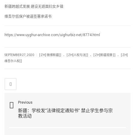
新疆跨越式发展 建设无遮面妇女乡镇
维吾尔低保户被逼签署承诺书
https://www.uyghur-archive.com/uighurbiz-net/8774.html
.
.
.
|
SEPTEMBER 27, 2020
[:ZH] 微博新疆[:]
[:ZH]人权与法[:]
[:ZH]新疆观察 [:]
[:ZH]
维吾尔人权[:]
Previous
新疆：学校发“法律规定通知书” 禁止学生参与宗
教活动