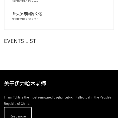
SEPTEMBER 30, 2020
吐火罗与回鹘文化
SEPTEMBER 30, 2020
EVENTS LIST
关于伊力哈木老师
Ilham Tohti is the most renowned Uyghur public intellectual in the People’s
Republic of China.
Read more