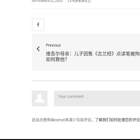
|
SEPTEMBER 22, 2020
[:ZH]读者来信 [:]
Previous
维吾尔母亲：儿子因售《古兰经》点读笔被拘
如何救他？
此站点使用Akismet来减少垃圾评论。
了解我们如何处理您的评论