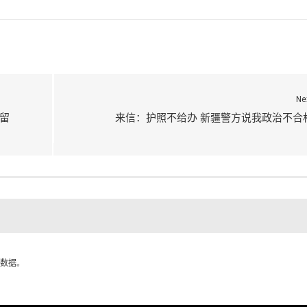
Ne
留
来信：护照不给办 新疆警方说我政治不合
数据
。