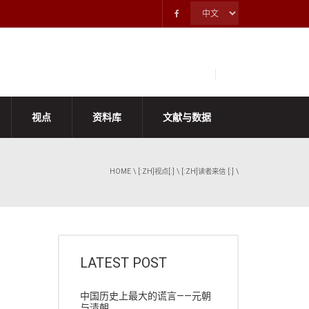
视点
资料库
文献与数据
HOME
\
[:ZH]视点[:]
\
[:ZH]读者来信 [:]
\
LATEST POST
中国历史上最大的谎言——元朝
与清朝