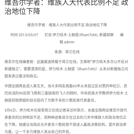
维吾尔学者：维族人大代表比例不足 政
治地位下降
维吾尔学者：维族人大代表比例不足 政治地位下降
时间:2013/03/07 栏目:伊力哈木·土赫提/IlhamTohti, 新疆观察 编
辑:admin
来源：荷兰在线
维吾尔在线编者按：此篇报道转载于荷兰在线。文章称“伊力哈木多次公开反对
新疆独立”，需要澄清的是，伊力哈木·土赫提（IlhamTohti）从未对新疆独立问
题发表过看法和政见。
中国全国两会进入第五天，当众多网友炮轰60年从未投过反对票的申纪兰、资
历尚浅的90后铁飞燕和三度缺席的飞人刘翔时，中央民族大学教师伊力哈木·土
赫提却把质疑的目光投向了为数不多的少数民族代表委员。
3月6日，伊力哈木在接受荷兰在线记者采访时表示，本届全国两会维吾尔族代
表委员的比例明显不足，而种种迹象显示在过去的几年中维族人的政治地位正
在下降。他建议当局应允许更多少数民族干部进入最高决策机构，提升政治参
与度，让一千多万维族人发出自己的声音。