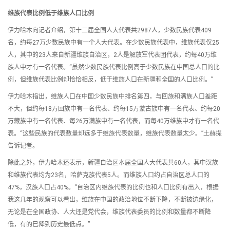
维族代表比例低于维族人口比例
伊力哈木向记者介绍，第十二届全国人大代表共2987人，少数民族代表409
名，约每27万少数民族中有一个人大代表。在少数民族代表中，维族代表仅25
人，其中的23人来自新疆维族自治区，2人是解放军代表团代表，约每40万维
族人中才有一名代表。“虽然少数民族代表比例高于少数民族在中国总人口的比
例，但维族代表比例却恰恰相反，低于维族人口在新疆和全国的人口比例。”
伊力哈木指出，维族人口在中国少数民族中排名第四，与回族和满族人口差距
不大，但约每18万回族中有一名代表、约每15万蒙古族中有一名代表、约每20
万藏族中有一名代表、每26万满族中有一名代表，而每40万维族中才有一名代
表。“这些民族的代表数量却远多于维族代表数量，维族代表数量太少。”土赫提
告诉记者。
除此之外，伊力哈木还表示，新疆自治区本届全国人大代表共60人，其中汉族
和维族代表均为23名，哈萨克族代表5人。而维族人口约占自治区总人口的
47%，汉族人口占40%。“自治区内维族代表的比例也和人口比例有出入，根据
我这几年的观察可以看出，维族在中国的政治地位不断下降，不断被边缘化，
无论是在全国政协、人大还是党代会，维族代表委员的比例和数量都不断降
低，有的已降到历史最低点。”