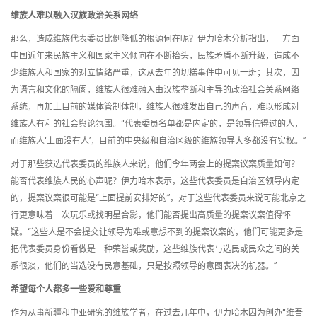
维族人难以融入汉族政治关系网络
那么，造成维族代表委员比例降低的根源何在呢？伊力哈木分析指出，一方面
中国近年来民族主义和国家主义倾向在不断抬头，民族矛盾不断升级，造成不
少维族人和国家的对立情绪严重，这从去年的切糕事件中可见一斑；其次，因
为语言和文化的隔阂，维族人很难融入由汉族垄断和主导的政治社会关系网络
系统，再加上目前的媒体管制体制，维族人很难发出自己的声音，难以形成对
维族人有利的社会舆论氛围。“代表委员名单都是内定的，是领导信得过的人，
而维族人‘上面没有人’，目前的中央级和自治区级的维族领导大多都没有实权。”
对于那些获选代表委员的维族人来说，他们今年两会上的提案议案质量如何？
能否代表维族人民的心声呢？伊力哈木表示，这些代表委员是自治区领导内定
的，提案议案很可能是“上面提前安排好的”，对于这些代表委员来说可能北京之
行更意味着一次玩乐或找明星合影，他们能否提出高质量的提案议案值得怀
疑。“这些人是不会提交让领导为难或意想不到的提案议案的，他们可能更多是
把代表委员身份看做是一种荣誉或奖励，这些维族代表与选民或民众之间的关
系很淡，他们的当选没有民意基础，只是按照领导的意图表决的机器。”
希望每个人都多一些爱和尊重
作为从事新疆和中亚研究的维族学者，在过去几年中，伊力哈木因为创办“维吾