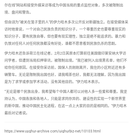
尔在线”网站和接受外媒采访等成为中国当局的重点监控对象，多次被限制出
境、盘问和警告。
但自诩为“被关在笼子里的人”的伊力哈木多次公开反对新疆独立。在接受媒体采
访时他曾说，一个对自己民族负责的知识分子，一个尊重历史也要尊重现实的
知识分子，要有民族自尊，但也要有现实理性，独立是绝不能追求的。暴力和
仇恨对任何人对任何民族都没有好处，谁都不愿意看到民族仇杀的悲剧。
伊力哈木还告诉荷兰在线记者，2月2日其原本打算前往美国做印第安纳大学访
问学者，但遭到当局扣押审讯，被限制出境。“我已被列入出境黑名单，他们不
给你任何原因。在接受你采访前，国保人员刚刚离开，我住的小区附近还有多
辆警车。无论是限制我出国也好，请我喝茶也好，我都无法理解，因为我出国
是为了求学或参加学术活动，没有其他目的。”伊力哈木表示。
“无论是哪个民族出身，我希望每个中国人都可以对他人多一些爱和尊重。我坚
持认为，中国各族和各地人，只能是求同存异的、建设性的实现一个新世界里
的新中国，推动中国民主化进程，在这一点上大家的目的是相同的。”伊力哈木
最后对记者说。
https://www.uyghur-archive.com/uighurbiz-net/10103.html