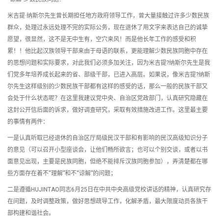
米吉提·纳斯尔先生曾长期担任地方政府领导工作，曾大量接触过许多少数民族
群众，处理过永远处理不完的实际公务，现在退休了用文字来表达自己的诚挚
愿望，很显然，这不是无中生有，空穴来风！而是他长年工作的感受和积
累！！他比起汉族领导干部来由于母语的联系，更能理解少数民族同胞中存在
的思想问题和实际要求，对此我们必须多加关注，因为米吉提?纳斯尔先生是我
们党多年培养成长起来的省、部级干部，已进入高层。如果说，像米吉提?纳斯
尔先生这样级别的少数民族干部都有这样的感受的话，那么一般的民族干部又
会处于什么状态呢？在这里我建议党中央、自治区党政部门，认真研究隐藏在
这封公开信后面的诉求，做好调查研究，采取有效措施改进工作。这里最主要
的事情有两件：
一是认真听取已经退休的自治区厅局级民汉干部和有影响的民汉高级知识分子
的意见（可以召开小型座谈会，让他们畅所欲言；也可以个别交谈，或者以书
面意见出现，主要是民族同胞，但绝不能排斥汉族同胞参加），弄清楚都在哪
些方面存在着不“理解”和不“谅解”的问题；
二是遵循HUJINTAO同志6月25日在中共中央高级党校讲话的精神，认真研究存
在问题，及时调整政策，做好思想疏导工作，化解矛盾，最大限度动员各族干
部构建和谐社会。