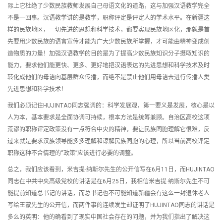
际上它杜绝了少数民族教师发展自己母语文化的道路，这与加强汉语教学完全
不是一回事。汉语教学讲的是教学，职称评定是评定人的学术水平。在新疆这
样的民族地区，一切先进的思想和科学技术，都要实现民族地区化，那就是首
先要用少数民族的语言宣传才能为广大少数民族所掌握，才可能由精神变成创
造物质的力量！加强汉语教学的目的是为了提高少数民族知识分子摄取知识的
能力，要求他们能更快、更多、更好地把汉语表达的先进思想和科学技术及时
转化成他们的母语向基层群众传播，而绝不是禁止他们用母语去进行传播人类
先进思想和科学技术！
我们必须记住HUJINTAO同志强调的：科学发展观，第一要义是发展，核心是以
人为本，基本要求是全面协调可持续，根本方法是统筹兼顾。自治区高校这项
荒谬的职称评定政策没有一点符合中央的精神，要让民族同胞理解它很难，反
过来就是要求汉族领导能多多理解和谅解民族同胞的心理，所以当前高校评定
职称这种不合情理的“政策”应该进行必要的调整。
总之，我们应该看到，米吉提·纳斯尔先生的公开信写在6月11日，而HUJINTAO
同志在中共中央高级党校的讲话是在6月25日，我相信米吉提·纳斯尔先生不可
能提前知道总书记的讲话，而总书记也不可能知道新疆会有这么一封退休老人
写给王蒙先生的公开信，而两件事的连续发生却证明了HUJINTAO同志的讲话是
多么的英明：他的确看到了现实中国社会存在的问题，并为我们指出了解决这