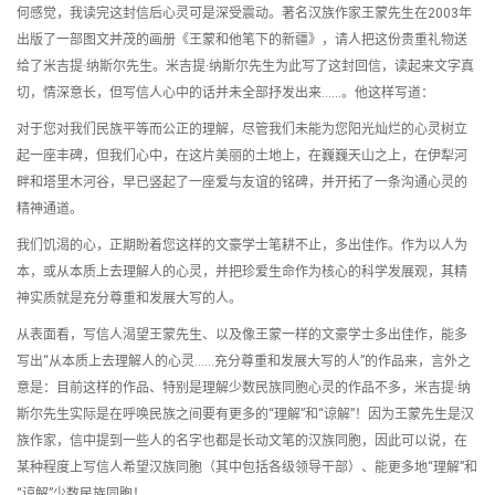
何感觉，我读完这封信后心灵可是深受震动。著名汉族作家王蒙先生在2003年
出版了一部图文并茂的画册《王蒙和他笔下的新疆》，请人把这份贵重礼物送
给了米吉提·纳斯尔先生。米吉提·纳斯尔先生为此写了这封回信，读起来文字真
切，情深意长，但写信人心中的话并未全部抒发出来……。他这样写道：
对于您对我们民族平等而公正的理解，尽管我们未能为您阳光灿烂的心灵树立
起一座丰碑，但我们心中，在这片美丽的土地上，在巍巍天山之上，在伊犁河
畔和塔里木河谷，早已竖起了一座爱与友谊的铭碑，并开拓了一条沟通心灵的
精神通道。
我们饥渴的心，正期盼着您这样的文豪学士笔耕不止，多出佳作。作为以人为
本，或从本质上去理解人的心灵，并把珍爱生命作为核心的科学发展观，其精
神实质就是充分尊重和发展大写的人。
从表面看，写信人渴望王蒙先生、以及像王蒙一样的文豪学士多出佳作，能多
写出“从本质上去理解人的心灵……充分尊重和发展大写的人”的作品来，言外之
意是：目前这样的作品、特别是理解少数民族同胞心灵的作品不多，米吉提·纳
斯尔先生实际是在呼唤民族之间要有更多的“理解”和“谅解”！因为王蒙先生是汉
族作家，信中提到一些人的名字也都是长动文笔的汉族同胞，因此可以说，在
某种程度上写信人希望汉族同胞（其中包括各级领导干部）、能更多地“理解”和
“谅解”少数民族同胞！