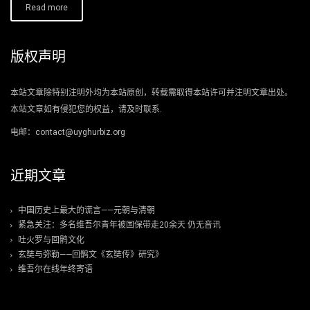
Read more
版权声明
本站文章除特别注明外均为本站原创，转载需取得本站许可并注明文章出处。
本站文章如有侵犯您的权益，请及时联系.
电邮：contact@uyghurbiz.org
近期文章
中国历史上最大的谎言——元朝与清朝
紧急关注：多名维吾尔青年被国保带走20余天 仍无音讯
吐火罗与回鹘文化
玄奘与弥勒——回鹘文《玄奘传》研究》
维吾尔在线年终寄语