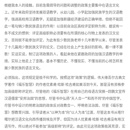
根据我本人的接触，目前急需疏导的问题和调整的政策主要集中在语言文化
上。近年来政府坚持发展双语教学，从幼儿园、小学起加强民族学生的汉语教
学，强调高校用汉语教学，无疑是加强新疆经济建设的正确举措，但绝不能因
此一笔勾销少数民族语言的作用！以目前自治区高校评定职称为例，据说有一
条不成文的惯例：评定高级职称必须要有在所谓的核心刊物上发表的汉文论
文，否则就不能参加评定，为此有些少数民族老师十几年教学以来，尽管发表
了十几篇用少数民族文字的论文，已经在社会上产生良好的影响，都一律不算
数！实话实说，制订这项政策的人，看起来他在紧跟政府的加强汉语教学的举
措，实际上他走上了歪路，基本不懂历史、不懂现实、不懂当前的心将怎样发
展少数民族的语言文化。
必须指出，这项规定是极不科学的。按照这项“政策”的逻辑，伟大维吾尔古典文
学著作《福乐智慧》的作者优素甫·哈斯·哈吉甫如果活到今天，那是没有资格参
加高级职称评定的，尽管他的《福乐智慧》在用自己的母语古突厥—回鶻文宣传
汉语儒家“安邦治国”的思想，尽管书中弘扬“天人合一”“和而不同”的中国哲学，
尽管书中设计的明君治国的政体反对政教合一、呼唤依法治国，尽管《福乐智
慧》想教育兴国、引导读者从“以神为本”向“以人为本”过渡，尽管这本书从喀什
噶尔把汉语文化向西传播到埃及开罗，但因为诗人优素甫·哈斯·哈吉甫没有用汉
语写作，所以绝对不能参加“高级职称”的评定。由此可见这项政策极其荒谬，实