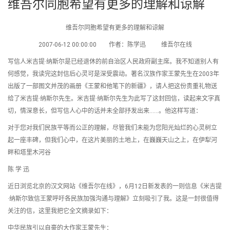
维吾尔同胞希望有更多的理解和谅解
维吾尔同胞希望有更多的理解和谅解
2007-06-12 00:00:00 作者：陈学迅 维吾尔在线
写信人米吉提·纳斯尔是已经退休的前自治区人民政府副主席。我不知道别人有
何感觉，我读完这封信后心灵可是深受震动。著名汉族作家王蒙先生在2003年
出版了一部图文并茂的画册《王蒙和他笔下的新疆》，请人把这份贵重礼物送
给了米吉提·纳斯尔先生。米吉提·纳斯尔先生为此写了这封回信，读起来文字真
切，情深意长，但写信人心中的话并未全部抒发出来……。他这样写道：
对于您对我们民族平等而公正的理解，尽管我们未能为您阳光灿烂的心灵树立
起一座丰碑，但我们心中，在这片美丽的土地上，在巍巍天山之上，在伊犁河
畔和塔里木河谷
陈 学 迅
近日浏览北京的汉文网站《维吾尔在线》，6月12日新发表的一则信息《米吉提
·纳斯尔致信王蒙呼吁各民族加强沟通与理解》立刻吸引了我。这是一封很值得
关注的信，这里我把它全文摘录如下：
中华民族引以自豪的大作家王蒙先生：