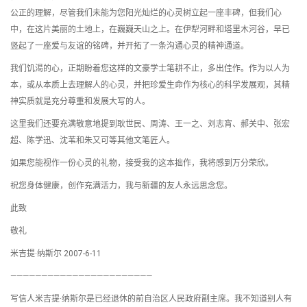
公正的理解，尽管我们未能为您阳光灿烂的心灵树立起一座丰碑，但我们心
中，在这片美丽的土地上，在巍巍天山之上。在伊犁河畔和塔里木河谷，早已
竖起了一座爱与友谊的铭碑，并开拓了一条沟通心灵的精神通道。
我们饥渴的心，正期盼着您这样的文豪学士笔耕不止，多出佳作。作为以人为
本，或从本质上去理解人的心灵，并把珍爱生命作为核心的科学发展观，其精
神实质就是充分尊重和发展大写的人。
这里我们还要充满敬意地提到耿世民、周涛、王一之、刘志宵、郝关中、张宏
超、陈学迅、沈苇和朱又可等其他文笔匠人。
如果您能视作一份心灵的礼物，接受我的这本拙作，我将感到万分荣欣。
祝您身体健康，创作充满活力，我与新疆的友人永远思念您。
此致
敬礼
米吉提·纳斯尔 2007-6-11
———————————————————————
写信人米吉提·纳斯尔是已经退休的前自治区人民政府副主席。我不知道别人有