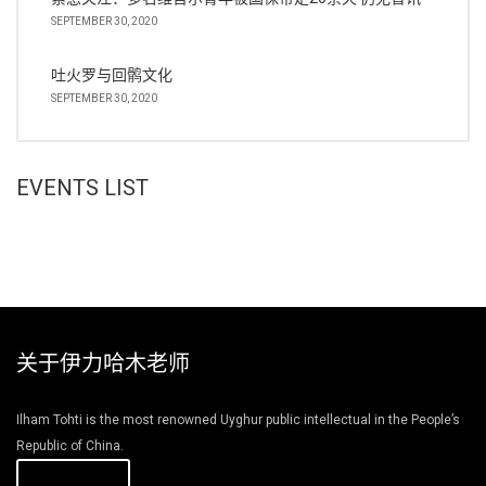
SEPTEMBER 30, 2020
吐火罗与回鹘文化
SEPTEMBER 30, 2020
EVENTS LIST
关于伊力哈木老师
Ilham Tohti is the most renowned Uyghur public intellectual in the People’s
Republic of China.