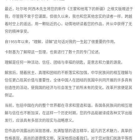
最近，吐尔地·阿西木先生将您的新作《王蒙和他笔下的新疆》之维文版赠送于
我，尽管我不曾于您谋面，但很久以来，我也和您其他忠实的读者一样，跨越
着时空上的遥远，用一颗贴近的心，动情地研读着您的作品，并从中获得了无
穷的精神享受。
自1955年以来，“理解，谅解”这句话对我的一生起了很重要的作用。
卡耐基为了解释这一哲理，也曾进行了数十页的专门论述。
理解是任何一种活动、信任、团结与幸福的钥匙，是意志和力量的源泉。
解放后，随着民主、真理和团结的不断落实和加强，中华民族间的相互理解与
信任更凸现其价值与重要性，全体中国人在团结的氛围中共同开展的许多具有
创造性的活动，使我国的经济与社会发生了前所未有的变化。改革开放便是其
例证。
当前，包括中国在内的整个世界都在寻求和营造和谐，各国各民族间的相互理
解与信任也不断加深，在这样一个历史时期，您的作品能被译成各种文字出版
发行，应该具有多层次的现实与战略意义。
您作品中流露出的深层思维，充满智慧的语言精华，超凡的艺术魅力，真挚的
性格表现，高尚的道德情文明，深深地感动着我们。对于您对我们民族平等而