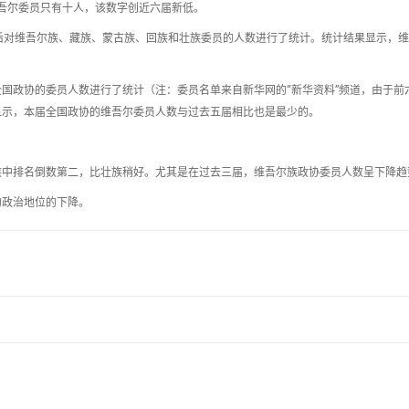
中维吾尔委员只有十人，该数字创近六届新低。
后对维吾尔族、藏族、蒙古族、回族和壮族委员的人数进行了统计。统计结果显示，
国政协的委员人数进行了统计（注：委员名单来自新华网的“新华资料”频道，由于前
显示，本届全国政协的维吾尔委员人数与过去五届相比也是最少的。
族中排名倒数第二，比壮族稍好。尤其是在过去三届，维吾尔族政协委员人数呈下降趋
的政治地位的下降。