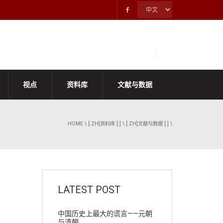
视点
资料库
文献与数据
HOME
\
[:ZH]资料库 [:]
\
[:ZH]文献与数据 [:]
\
LATEST POST
中国历史上最大的谎言——元朝
与清朝