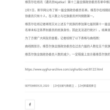
维吾尔在线讯（通讯员Nijatkar）第十二届全国政协委员名单
2月1日，新华网公布了新一届全国政协委员名单。维吾尔在线随
协委员只有十人，在人数上与壮族委员并列倒数第一。
维吾尔在线记者继而又对上述五个民族的参加第七届到第十一届全
名单未标注各界别委员的民族身份，因此无法进行统计）。结果
为了方便广大网友的查看，记者绘制了以下表格与曲线图：
曲线图显示，维吾尔族全国政协委员在过去六届的人数在五个民
维吾尔族全国政协委员人数的减少，一定程度上显示着维吾尔族
https://www.uyghur-archive.com/uighurbiz-net/8122.html
.
|
SEPTEMBER 25, 2020
[:ZH]文献与数据 [:]
[:ZH]新疆观察 [:]