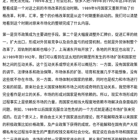
定，而无法完成。1989年发生了社会危机，很多人把1989年到1992年这3年的调
整看成是一个对这之前的市场改革的反动时期。 1989年9月国家又重新开始了价
格改革，利率，汇率，整个的价格改革就是从这个时期重新启动的。我们可以清楚
地看到这个时期对原来市场化的整顿完成了什幺内容。
第一是货币政策成为主要调控手段。第二个是大幅度调整外汇牌价，促进汇率的统
一，扩大出口，形成对外贸易竞争以及自负盈亏的经营机制，也就是外贸体制整个
改革了，双轨制的差距也缩小了，上海浦东开始开放了，各地的开发区也出现了。
从1989年到1992年，我们可以看到在这幺短的时期里所发生的市场扩张和国家控
制之间的互动关系。这个互动关系或悖论关系可以概括为：一方面，没有国家政策
的调节、法律体系和政治保障，市场体系的扩张、培育和发展几乎不能想象，没有
这些就不存在市场。另一方面，市场体制对国家的依赖，同时也是权力和市场进行
交易的前提。原来社会主义国家体制和市场之间形成奇特的互动关系，我觉得不能
完全看作是对立的关系，市场的形成对国家是有所依赖的。所以，现实市场形成的
过程事实上是依赖反市场的力量，而国家也相当大程度地依赖市场解决自身面临的
问题，例如，1989年以后国家克服合法性危机的一个方式就是通过市场扩张来完
成的。在这个意义上，新自由主义关于国家退出的理论，既不能解释改革以来国家
的积极政策比如价格政策，及产业政策下获得的成就，也不能解释在国有资产大规
模私有化过程当中发生的严重的权钱交易和社会分化。假定说在自由市场和国家这
个二元选择当中，市场形成就一定要国家退出的话，那幺我们就既不能解释中国改