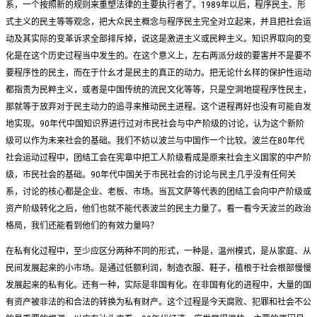
系，一个按照新的规则来重塑法律的主要执行者了。1989年以后，程序民主、形
式主义的民主等等观念，把大众民主概念与程序民主完全对立起来，并且把社会运
动及其实际的变革诉求全部排斥掉，说这是激进主义或民粹主义。知识界取向的变
化是在这个历史过程当中发生的。在这个意义上，左右两派分歧的要害并不是要不
要程序性的民主，而在于什幺才是民主的真正的动力。把无论什幺样的保护性运动
都指责为民粹主义，或者是中国传统的流民文化等等，只是空洞地提程序性民主，
那就等于放弃对于民主动力的追寻来推动民主进程。这个进程再好也没有可能自发
地实现。90年代中国知识界进行过对市民社会与中产阶级的讨论，认为这个新阶
级可以作为未来社会的基础。我们不妨以波兰与中国作一个比较。波兰在80年代
社会运动过程中，团结工会在宪章中把工人阶级看成是原来社会主义国家的中产阶
级，市民社会的基础。90年代中国关于市民社会的讨论与民主几乎没有任何关
系，讨论的核心都是企业、老板、市场。当瓦文萨等代表的团结工会向中产阶级或
资产阶级转化之后，他们也就不能代表波兰的民主力量了。看一看今天波兰的政治
格局，我们还能看到他们的有效力量吗？
在私有化过程中，至少应区分两种不同的形式，一种是，温州模式，是从家庭、从
民间发展起来的小市场。是通过低额利润，制造衣服、鞋子，植根于社会根部慢慢
发展起来的私有化。还有一种，实际是非国有化。在非国有化的进程中，大量的国
有资产被非法的和合法的转换为私有财产。这个过程是今天腐败、犯罪和社会不公