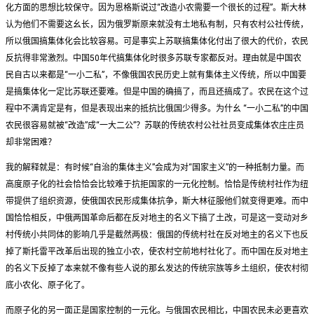
化方面的思想比较保守。因为恩格斯说过“改造小农需要一个很长的过程”。斯大林
认为他们不需要这幺长，因为俄罗斯原来就没有土地私有制，只有农村公社传统，
所以俄国搞集体化会比较容易。可是事实上苏联搞集体化付出了很大的代价，农民
反抗得非常激烈。中国50年代搞集体化时很多苏联专家都反对。理由就是中国农
民自古以来都是“一小二私”，不像俄国农民历史上就有集体主义传统，所以中国要
是搞集体化一定比苏联还要难。但是中国的确搞了，而且还搞成了。农民在这个过
程中不满肯定是有，但是表现出来的抵抗比俄国少得多。为什幺 “一小二私”的中国
农民很容易就被“改造”成“一大二公”？苏联的传统农村公社社员变成集体农庄庄员
却非常困难？
我的解释就是：有时候“自治的集体主义”会成为对“国家主义”的一种抵制力量。而
高度原子化的社会恰恰会比较难于抗拒国家的一元化控制。恰恰是传统村社作为纽
带提供了组织资源，使俄国农民形成集体抗争，斯大林征服他们就变得更难。而中
国恰恰相反，中俄两国革命后都在反对地主的名义下搞了土改，可是这一变动对乡
村传统小共同体的影响几乎是截然两极：俄国的传统村社在反对地主的名义下也反
掉了斯托雷平改革后出现的独立小农，使农村空前地村社化了。而中国在反对地主
的名义下反掉了本来就不像有些人说的那幺发达的传统宗族等乡土组织，使农村彻
底小农化、原子化了。
而原子化的另一面正是国家控制的一元化。与俄国农民相比，中国农民未必更喜欢