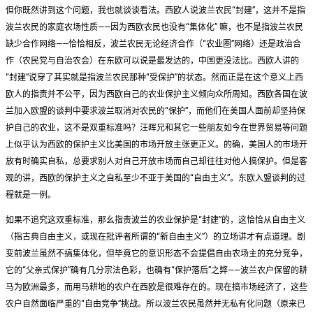
但你既然讲到这个问题，我也就谈谈看法。西欧人说波兰农民“封建”，这并不是指
波兰农民的家庭农场性质——因为西欧农民也没有“集体化” 嘛，也不是指波兰农民
缺少合作网络——恰恰相反，波兰农民无论经济合作（“农业圈”网络）还是政治合
作（农民党与自治农会）在东欧可以说是最发达的，中国更没法比。西欧人讲的
“封建”说穿了其实就是指波兰农民那种“受保护”的状态。然而正是在这个意义上西
欧人的指责并不公平，因为西欧自己的农业保护主义倾向众所周知。西欧各国在波
兰加入欧盟的谈判中要求波兰取消对农民的“保护”，而他们在美国人面前却坚持保
护自己的农业，这不是双重标准吗？汪晖兄和其它一些朋友如今在世界贸易等问题
上似乎认为西欧的保护主义比美国的市场开放主张更正义。的确，美国人的市场开
放有时确实自私，总要求别人对自己开放市场而自己却往往对他人搞保护。但是客
观的讲，西欧的保护主义之自私至少不亚于美国的“自由主义”。东欧入盟谈判的过
程就是一例。
如果不追究这双重标准，那幺指责波兰的农业保护是“封建”的，这恰恰从自由主义
（指古典自由主义，或现在批评者所谓的“新自由主义”）的立场讲才有点道理。剧
变前波兰虽然不搞集体化，但毕竟它的意识形态不会提倡自由农场主的充分竞争，
它的“父亲式保护”确有几分宗法色彩，也确有“保护落后”之弊——波兰农户保留的耕
马为欧洲最多，而用马耕地的农户在西欧是很难存在的。现在搞市场经济了，这些
农户自然面临严重的“自由竞争”挑战。所以波兰农民虽然并无私有化问题（原来已