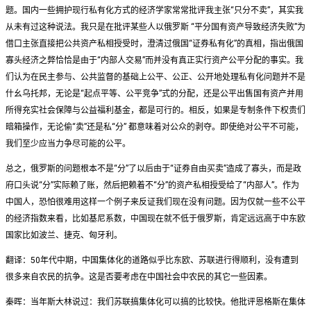
题。国内一些拥护现行私有化方式的经济学家常常批评我主张“只分不卖”，其实我
从未有过这种说法。我只是在批评某些人以俄罗斯 “平分国有资产导致经济失败”为
借口主张直接把公共资产私相授受时，澄清过俄国“证券私有化”的真相，指出俄国
寡头经济之弊恰恰是由于“内部人交易”而并没有真正实行资产公平分配的事实。我
们认为在民主参与、公共监督的基础上公平、公正、公开地处理私有化问题并不是
什幺乌托邦，无论是“起点平等、公平竞争”式的分配，还是公平出售国有资产并用
所得充实社会保障与公益福利基金，都是可行的。相反，如果是专制条件下权贵们
暗箱操作，无论偷“卖”还是私“分” 都意味着对公众的剥夺。即使绝对公平不可能，
我们至少应当力争尽可能的公平。
总之，俄罗斯的问题根本不是“分”了以后由于“证券自由买卖”造成了寡头，而是政
府口头说“分”实际赖了账，然后把赖着不“分”的资产私相授受给了“内部人”。作为
中国人，恐怕很难用这样一个例子来反证我们现在没有问题。因为仅就一些不公平
的经济指数来看，比如基尼系数，中国现在就不低于俄罗斯，肯定远远高于中东欧
国家比如波兰、捷克、匈牙利。
翻译：50年代中期，中国集体化的道路似乎比东欧、苏联进行得顺利，没有遭到
很多来自农民的抗争。这是否要考虑在中国社会中农民的其它一些因素。
秦晖：当年斯大林说过：我们苏联搞集体化可以搞的比较快。他批评恩格斯在集体