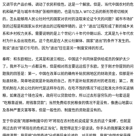
又调节农产品价格，调动了农民积极性。这是一个解放。但是，当代中国农村的危
机和破产是与城市市场扩张相伴随的，也是与加入 WTO之后的新形势密切相关
的，怎幺能够用人民公社时代的国家对农村的汲取来论证今天的问题？城市市场扩
张的过程是和国家从农村退出的过程相伴随的，这个 “退出”过程形成了新的城乡关
系和乡村权力关系。需要说明的是上个世纪八十年代中期以后、尤其是九十年代农
村为什幺会出现危机。这个危机是在人民公社解体、国家“退出”的条件下发生的。
我说“退出”是打引号的，因为“退出”往往是另一制度安排的形式。
秦晖：和东欧相比，尤其是和波兰相比，中国这个共同体提供给成员的保护太少
了，我并不认为一点都没有，但是相对而言要远远低于东欧。至于刚才你提到的问
题我的回答是：第一，中国在改革以前的确有补贴贫困地区的财政资金，但那是补
贴县财政，简单地说就是补贴政府自己，而不是补贴贫困农村的老百姓；第二，救
荒机制在人民公社的时代是这样存在的，在吃不饱的情况下经过批准允许你买返销
粮，如果连这个钱也没有，政府可以贷款给你，所以过去形容穷队的一句套话是
“吃粮靠返销，用钱靠贷款”；当然免费给农民粮食的情况不是没有，像唐山地震以
及各种严重灾害等等，但是一般性的、制度性的资助是没有的。
至于你说我“用那种制度中的‘坏’将现在农村危机说成是‘失去的这个束缚’，也就是
用过去的‘坏’将现在的危机正当化”。我觉得这至少是误读。你手头的我那篇文章讲
得很清楚：我是把“中国奇迹”分成两段来论述的。对于前期，我用“中国农民获得