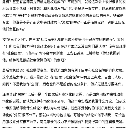
危机？甚至有些卸责是否就是滥权造成的？不说别的，就说这次会上谈得很多的农
村公共事业危机（教育等）和因此引发的胡征乱派虽然一直存在，但危机的骤然恶
化恰恰与1994年分税制中央财政集权导致地方财政紧张有着直接的关系，铁军是
专家，你说是不是？而这中央财政强化“汲取”的举动不正是汪晖兄这一边的王绍光
他们主张的吗？
按“第三个区分”，你主张“社会民主机制的形成不能等同于完善市场的过程”，太对
了！所以我们极力呼吁宪政改革呀！而在这方面怎幺没见你们说话呢？没有宪政却
有“社会民主”，可能吗？你不会举俾斯麦、王安石甚至……希特勒（休怪我提到
他，纳粹可是很搞社会保障的呢）为例吧？
最后你总结道：社会需要变革，要逼迫国家朝有利于民主和社会保障的方向发展。
这个总结太棒了。我只是建议：在“民主与社会保障”中再加上宪政、自由与人权，
如何？不是我故作“全面”，后者也许不是前者的充分条件，但却无疑是必要条件。
汪晖谈到1989年以后不是一个国家反对市场化的过程，而是国家用权力来推动市
场化的过程。他认为这种市场化很不公平。他这个事实描述我没什幺异议。但从这
个事实能够得出什幺结论？我认为从常理讲，既然不受制约的“家长”用权力来搞市
场化的“分家”很不公平，那就应当制约他才是。可是你的结论却似乎相反：家长滥
用强权来分家很不公平，可见家长的权力不应该削弱？我觉得其中的逻辑很费解。