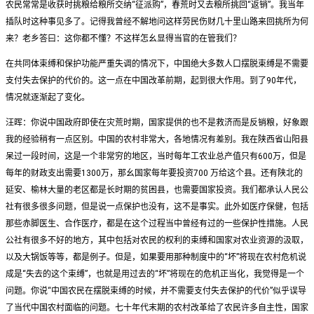
农民常常是收获时挑粮给粮所交纳“征派购”，春荒时又去粮所挑回“返销”。我当年
插队时这种事见多了。记得我曾经不解地问这样劳民伤财几十里山路来回挑所为何
来？老乡答曰：这你都不懂？不这样怎幺显得当官的在管我们？
在共同体束缚和保护功能严重失调的情况下，中国绝大多数人口摆脱束缚是不需要
支付失去保护的代价的。这一点在中国改革前期，起到很大作用。到了90年代，
情况就逐渐起了变化。
汪晖：你说中国政府即使在灾荒时期，国家提供的也不是救济而是反销粮，好象跟
我的经验稍有一点区别。中国的农村非常大，各地情况有差别。我在陕西省山阳县
呆过一段时间，这是一个非常穷的地区，当时每年工农业总产值只有600万，但是
每年的财政支出需要1300万，那幺国家每年要投资700 万给这个县。还有陕北的
延安、榆林大量的老区都是长时期的贫困县，也需要国家投资。我们都承认人民公
社有很多很多问题，但是说一点保护也没有，这不是事实。此外如医疗保健，包括
那些赤脚医生、合作医疗，都是在这个过程当中曾经有过的一些保护性措施。人民
公社有很多不好的地方，其中包括对农民的权利的束缚和国家对农业资源的汲取，
以及大锅饭等等，都是例子。但是，如果要用那种制度中的“坏”将现在农村危机说
成是“失去的这个束缚”，也就是用过去的“坏”将现在的危机正当化，我觉得是一个
问题。你说“中国农民在摆脱束缚的时候，并不需要支付失去保护的代价”似乎误导
了当代中国农村面临的问题。七十年代末期的农村改革给了农民许多自主性，国家