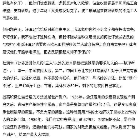
经私有化了），但他们忧虑转轨，尤其反对加入欧盟。波兰农民党最早和团结工会
结盟，支持转轨，过了年马上又变成反对党了，波兰最早起来抗议转轨的不是工人
而是农民。
但问题在于，汪晖兄恰恰反对新自由主义，我印象中你的不少文字都在抨击竞争，
呼吁保护。我不想批评这种立场，但我怀疑从这种立场出发如何批评波兰农民的
“封建”？难道汪晖兄也要像西欧人那样呼吁波兰人放弃保护走向自由竞争吗？或者
建议他们干脆学毛泽东，把农民禁锢起来却不予保护？
杜润生（此处及其他几段“三人”以外的发言是根据温铁军的要求加入的——整理者
注）。：第一，中国农民太穷；第二，中国土改让农民非常满意！对于共产党有很
大的信任。公社化以后，也不是没有抵抗，他们找了一些巧妙的办法。比如 “瞒产
不报”，生产100斤土豆、甘薯，集体只收50斤，剩下的让农民自己拿走。
提高积极性最普遍的方法就是包产到户。1956年，浙江温州的永嘉县发现包产到
户之后，农民生产积极性非常高，亩产量是集体亩产量的3倍 4 倍。这是今天家庭
承包制最早的原型。不负大家的期望，这种制度用7％的土地解决了世界上22％的
人的温饱问题。1980年，我们向党中央提出：贫困地区，国家保护不起，要向他
们返还许多粮食，还要给他们零花钱，国家的财政负担越来越重。所以提出了“包
产到户”。结果产量大大增加。