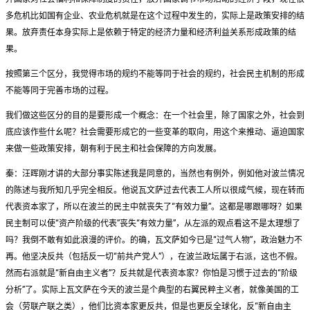
多危机比如国有企业、农业危机就是在这个过程中发生的，实际上是政策安排的结
果。放弃责任本身实际上是依赖于特定的经济力量和经济利益关系形成政策的结
果。
按照第三个区分，我觉得市场的规约不能等同于社会的规约，社会民主机制的形成
不能等同于完善市场的过程。
我们做这些区分的目的是要形成一个概念：在一个社会里，除了国家之外，社会到
底应该作些什幺呢？社会需要形成它的一些变革的取向，用这个来推动、逼迫国家
来做一些政策安排，朝有利于民主和社会保障的方向发展。
秦：汪晖刚才讲的大部分事实陈述我是同意的，当然也有例外，例如他对波兰情况
的陈述与我所知几乎完全相反。他说瓦文萨过去代表工人所以很成气候，现在转而
代表资本家了，所以在波兰的民主中就丧失了“有效力量”。这都是哪跟哪呀？如果
民主制可以使“资产阶级的代表”丧失“有效力量”，从左派的观点看这不是太理想了
吗？我倒不敢有如此浪漫的评价。的确，瓦文萨如今已是“过气人物”，政治魅力不
再。他坚决反共（包括反一切“前共产党人”），在波兰政坛属于右派，这也不假。
然而右派就是“新自由主义者”？反共就是代表资本家？你怕是习惯于过去的“阶级
分析”了。实际上瓦文萨在今天的波兰是个典型的右翼民粹主义者，就像美国的工
会（劳联产联之类），他们比资本家更反共，但是也更反全球化，反“新自由主