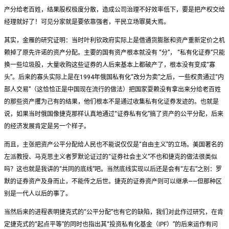
产分给老百姓，结果股权极度分散，造成公司治理不好效率低下，要是把产权交给
经理就好了！可见分家就是要依靠强者，平民立场罪莫大焉。
其实，金雁的研究证明：当时叶利钦政府实际上是借通货膨胀和资产重新定价之机
赖掉了原先许诺的资产分配。主要的国有资产根本就没有 “分”， “私有化证券”只能
换一些垃圾股，大量收购这些证券的人后来基本上都破产了，根本没有变成“寡
头”。后来的寡头实际上是在1994年俄国私有化“改分为卖”之后，一些权贵通过“内
部人交易”（这恰恰正是中国现在流行的做法）把国家耍赖没有拿出来分给老百姓
的那些资产攫为己有的结果，他们根本不是通过收集私有化证券发迹的。也就是
说，如果当时俄国像捷克那样认真地通过“证券私有化”搞了资产的公平分配，后来
的经济发展肯定是另一个样子。
而且，主张把资产公平分配给人民也不能说仅仅是“自由主义”的立场。美国著名的
左派教授、马克思主义者罗默论证过的“证券社会主义”不也和捷克的做法很类似
吗？这也就是我讲的“共同的底线”吧。当然底线实现以后还是会有“左右”之别：罗
默的证券资产及身而止，不能传之后世。捷克的证券资产则可以继承——但那种区
别是一代人以后的事了。
当然后来的进程表明捷克式的“公平分配”也有它的缺陷，我们对此作过研究，在肯
定捷克式的“起点平等”的同时也指出其“投资私有化基金（IPF）”的后来运作有问