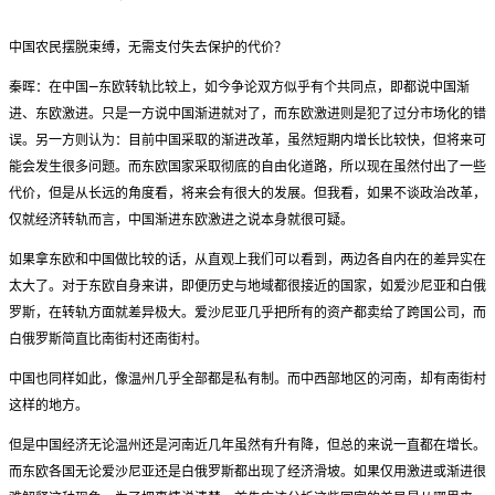
中国农民摆脱束缚，无需支付失去保护的代价？
秦晖：在中国—东欧转轨比较上，如今争论双方似乎有个共同点，即都说中国渐
进、东欧激进。只是一方说中国渐进就对了，而东欧激进则是犯了过分市场化的错
误。另一方则认为：目前中国采取的渐进改革，虽然短期内增长比较快，但将来可
能会发生很多问题。而东欧国家采取彻底的自由化道路，所以现在虽然付出了一些
代价，但是从长远的角度看，将来会有很大的发展。但我看，如果不谈政治改革，
仅就经济转轨而言，中国渐进东欧激进之说本身就很可疑。
如果拿东欧和中国做比较的话，从直观上我们可以看到，两边各自内在的差异实在
太大了。对于东欧自身来讲，即便历史与地域都很接近的国家，如爱沙尼亚和白俄
罗斯，在转轨方面就差异极大。爱沙尼亚几乎把所有的资产都卖给了跨国公司，而
白俄罗斯简直比南街村还南街村。
中国也同样如此，像温州几乎全部都是私有制。而中西部地区的河南，却有南街村
这样的地方。
但是中国经济无论温州还是河南近几年虽然有升有降，但总的来说一直都在增长。
而东欧各国无论爱沙尼亚还是白俄罗斯都出现了经济滑坡。如果仅用激进或渐进很