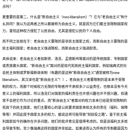
点吗？
更重要的是第二，什幺是“新自由主义（neo-liberalism）”？它与“老自由主义”有什
幺异同？我以为这两者之所以都被称为自由主义，就是因为它们都主张限制国家权
力，害怕这种权力侵犯了公民自由，尤其是侵犯公民的个人自由。
而不同之处就在于：老自由主义要限的是非民主国家之权，而新自由主义要限的是
民主福利国家；老自由主义强调限权，而新自由主义强调卸责。
具体说来：老自由主义者如斯密、洛克、孟德斯鸠等面对的是传统国家、专制国家
或贵族寡头国家，“新自由主义”面对的是现代宪政民主福利国家，例如瑞典式的社
会民主体制或罗斯福新政体制（有趣的是这种“新政自由主义”通常被称为new
liberalism，其汉译也是“新自由主义”！）。老自由主义者要限制的是本来不受限
制的权力，而那个时候权力无限的专制者并不承担多少公益责任，也根本没有今天
意义上的福利国家，所以洛克们对国家的福利责任也许感兴趣也许不感兴趣，但通
常不会把它作为讨论的重点。而“新自由主义”者面对的权力本来已经是受到限制的
宪政下的民主国家，他们主要担心的是公民要求国家承担太多的责任（福利、保障
等等）并因此授予国家太多的权力，据说这将可能导致“到奴役之路”。鉴于民主福
利国家如今的确存在许多问题，他们的批评意见是值得考虑的。但是说福利太多就
会导致专制，至少像瑞典这样的国家并非如此，如果进而认为所有的专制都是因为