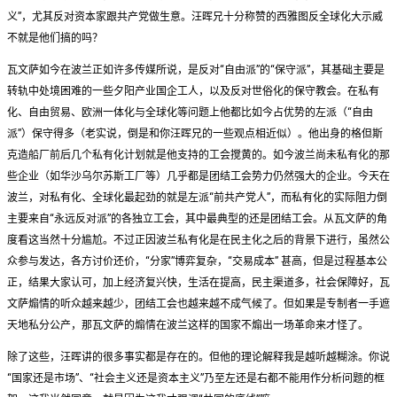
义”，尤其反对资本家跟共产党做生意。汪晖兄十分称赞的西雅图反全球化大示威
不就是他们搞的吗？
瓦文萨如今在波兰正如许多传媒所说，是反对“自由派”的“保守派”，其基础主要是
转轨中处境困难的一些夕阳产业国企工人，以及反对世俗化的保守教会。在私有
化、自由贸易、欧洲一体化与全球化等问题上他都比如今占优势的左派（“自由
派”）保守得多（老实说，倒是和你汪晖兄的一些观点相近似）。他出身的格但斯
克造船厂前后几个私有化计划就是他支持的工会搅黄的。如今波兰尚未私有化的那
些企业（如华沙乌尔苏斯工厂等）几乎都是团结工会势力仍然强大的企业。今天在
波兰，对私有化、全球化最起劲的就是左派“前共产党人”，而私有化的实际阻力倒
主要来自“永远反对派”的各独立工会，其中最典型的还是团结工会。从瓦文萨的角
度看这当然十分尴尬。不过正因波兰私有化是在民主化之后的背景下进行，虽然公
众参与发达，各方讨价还价，“分家”博弈复杂，“交易成本” 甚高，但是过程基本公
正，结果大家认可，加上经济复兴快，生活在提高，民主渠道多，社会保障好，瓦
文萨煽情的听众越来越少，团结工会也越来越不成气候了。但如果是专制者一手遮
天地私分公产，那瓦文萨的煽情在波兰这样的国家不煽出一场革命来才怪了。
除了这些，汪晖讲的很多事实都是存在的。但他的理论解释我是越听越糊涂。你说
“国家还是市场”、“社会主义还是资本主义”乃至左还是右都不能用作分析问题的框