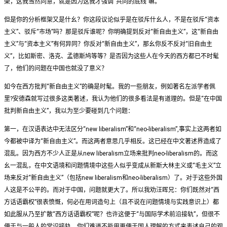
架，这我当然同意，就是因为这我才强调“共同的底线”嘛。
但是你的分析框架又是什幺？你这段议论似乎是在驳斥什幺人，不是在驳斥“资本
主义”、驳斥“市场”吗？那是驳斥谁呢？你明确提到反对“新自由主义”，这“新自由
主义”与“资本主义”有何异同？你反对“新自由主义”，那幺你反不反对“旧自由主
义”，比如斯密、洛克、孟德斯鸠等等？是否因为这些人在今天的西方都已不时髦
了，他们的问题在中国也就没了意义？
如今在西方批判“新自由主义”的确是时髦。我的一些朋友，例如著名左派学者佩
里?安德森就写过很多这类著述，我认为他们的很多看法是有道理的。但是“在中国
批判新自由主义”，我以为至少要碰到几个问题：
第一，在汉语表达中无法区分“new liberalism”和“neo-liberalism”,事实上这两者如
今都被中译为“新自由主义”。而这两者意思几乎相反。这已经在中文著述界造成了
混乱。因为西方不少人正是从new liberalism立场来批判neo-liberalism的。而这
幺一混乱，在中文语境和问题情境中这些人似乎变成从新斯大林主义或“毛主义”立
场来反对“新自由主义”（包括new liberalism和neo-liberalism）了。对于这些外国
人这是不公平的。而对于中国，问题就更大了。所以我劝汪晖兄：你们既然对“西
方话语霸权”很表愤慨，何必在用词造句上（且不说在问题情境与实践意识上）都
如此服从乃至扩散“西方话语霸权”呢？也许这便于“与国际学术前沿接轨”，但很不
便于与一般人的常识接轨。你们难道不能用更便于国人理解的方式来表述自己的观