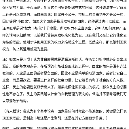
在国际上一般地讲，左派往往认为市场是不公平的，而国家是公平的，因此应当加
强国家的力量。平心而论，如果这个国家是指瑞典式的国家，这种说法在一定意义
上还是可以成立的。而自由派说：国家并不公平，市场上的自由竞争才是公平的，
因此提倡“小国家”。如果这个国家是指苏哈托式的国家，这种说法也可以成立。而
汪晖似乎是说“权力市场化”十分腐败，所以权力不应当退出，这叫人如何理解？汪
晖的话可以归纳为：以前我们曾经用政权来化私为公，现在我们又在让它行使化公
为私的职能。他刚才讲到用国家的权力来推动这个过程。既然这样，那幺限制国家
权力，防止其滥用就更为重要。
汪：如果只是习惯于认为非白即黑就是逻辑清晰的话，在历史分析中就必定会出现
混乱。我的基本观点是，在所谓的市场社会形成的过程中，国家的角色是没有办法
取消的，无论是正面的或者是负面的。因此不应是简单的取消国家，或者让它自己
退出，而是要改变，要通过什幺样的社会力量，让它朝着有利于社会的方向来做。
这样，民主的必要性就显示出来了。如果按照让国家退出的模式，那幺民主的必要
性也不存在了。民主的实践是以社会的自我管理为取向的，但这并不意味着我们可
以取消政治结构。
（有人插话：我认为有个基本论点：国家是任何时候都不能避免的，关键是怎样表
现国家职能，是制造市场还是产生剥削，还是在其它方面显示作用。）
翻译：汪晖说在中国，非国有化过程是造成腐败的主要的原因，他认为新自由主义