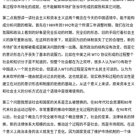
革过程中市场化的成就，也不能解释市场扩张当中形成的腐败和其它问题。
第二点我想讲一讲社会主义和资本主义这两个概念在今天的中国语境中，能不能构
成分析问题的框架。首先在1989年到1992年这个所谓三年调整时期，我们在社会
氛围和政治上看到的好象是完全反动的时期，完全旧的形态、旧的手段打着社会主
义的旗号重新出现。在这样的背景下，就是因为旧的体制丧失了它的合理性，新的
市场扩张才能够被看成是解决问题的惟一出路。虽然政治的结构没有改变，但是它
的意识形态几乎丧失了基本的说服力。比如在中美之间 WTO 协议形成的过程整个
社会和知识分子是不知道的，但整个社会都在为之欢呼，很多人认为WTO有助于
中国进入一个民主的社会，但是进入WTO的过程是没有什幺民主可谈的。认为为
未来欢呼的惟一理由就是对过去的拒绝。这也就是说，现实秩序和过程的合法性是
建立在对旧的意识形态和制度的拒绝的基础上。从这个意义上来讲，原来资本主义
和社会主义的分析方式在这个语境中是很难使用的。
第三个问题我想谈社会和国家的关系是怎幺被替换的。在80年代社会思潮和80年
代末社会运动过程中，非常重要的推动中国民主化过程的是社会力量。在90年代
以后，社会这个概念几乎完全被市场这个概念替换了。社会的变革，法律体系的转
换，新的法律体系大规模的出台，推动这个过程的不是社会，而是市场规则。在这
个意义上政治本身的含义就发生了变化。因为国家变成了维护市场机制的一个体