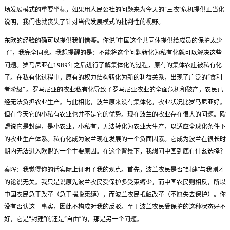
场发展模式的重要坐标，如果用人民公社的问题来为今天的“三农”危机提供正当化
说明，我们也就丧失了针对当代发展模式的批判性的视野。
东欧的经验的确可以提供我们借鉴。你说“中国这个共同体提供给成员的保护太少
了”，我完全同意。我想提醒的是：不能将这个问题转化为私有化就可以解决这些
问题。罗马尼亚在1989年之后进行了解集体化的过程，原有的集体农庄被私有化
了。在私有化过程中，原有的权力结构转化为新的利益关系，出现了广泛的“食利
者阶级” 。罗马尼亚的农业私有化导致了罗马尼亚农业的全面危机和破产，农民已
经无法负担农业生产。与此相比，波兰原来没有集体化，农业状况比罗马尼亚好。
但在今天它的小私有农业也并不是它的优势。现在波兰的农业存在很大的问题。欧
盟说它是封建，是小农业，小私有，无法转化为农业大生产，以适应全球化条件下
的农业生产体系。私有化成为波兰现在发展的一个负面因素。它成为波兰在很长时
期内无法进入欧盟的一个主要原因。在这个背景下，我想问中国到底有什幺选择？
秦晖：我觉得你的话实际上证明了我的观点。首先，波兰农民是否“封建”与我刚才
的论说无关。我只是说原先波兰农民受保护多受束缚少，而中国农民则相反，所以
中国农民急于改革（急于摆脱束缚），而波兰农民抵触改革（不愿失去保护）。你
没有否认这一事实，因此不构成对我的反驳。至于波兰农民受保护的这种状态好不
好，它是“封建”的还是“自由”的，那是另一个问题。