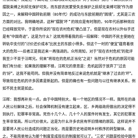
摆脱束缚之利却无保护可失，而东欧农民蒙受失去保护之损却无束缚可脱”作为原
因之一，来解释中国转轨前期（80年代）的成功与东欧前期的“困境”，尤其是三农
方面的对比。我明确地讲，这种“摆脱‘坏 ’” 的效应是有时限的，90年代后那种效应
已经释放完毕，于是你所说的“现在农村危机”便凸显了。但是现在农村以外似乎还
是有“中国奇迹”，这是为什幺？这就用得着我的后一段解释：中国的不民主使她在
转轨中支付的“讨价还价成本”比民主的东欧小得多。但这个一时的“便宜”蕴育着很
大的危险——后者正是我近来一再强调的。众所周知，对于“现在农村危机”的批评
我至少不亚于汪晖兄。何来“将现在的危机正当化”之说？当然对于危机的原因可能
我们有分歧：如果我的理解不错，汪晖兄的意思是：危机起因于放弃了“过去
的‘好’”，这我不能苟同。但我并没有简单地反过来说危机就是“继承了过去的‘坏’”。
导致现在危机的许多因素是新起的。但是的确也有一些问题与以往有继承关系。例
如不民主就是如此。
汪晖：我想再补充一点。由于中国特别大，每一个地区的情况不一样。我所在的县
人民公社解体之后，社会保障机制没有建立起来，区、乡两级政府做出的决定得不
到执行，犯罪率非常高。死伤十几个人、几十个人的案件时有发生，其它的犯罪发
生率非常高。所以代价很大。这是为什幺许多农民有怀旧情绪的原因。这样说并不
是要将人民公社造成的问题正当化，而是要历史地说明乡村秩序的转型解体。总
之，不能简单地认为那个制度变成现在的制度就可以了。“三农” 问题是检验中国市