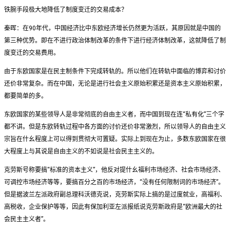
铁腕手段极大地降低了制度变迁的交易成本？
秦晖：在90年代，中国经济比中东欧经济增长仍然更为活跃，其原因就是中国的
第三种优势。即在不进行政治体制改革的条件下进行经济体制改革，这就降低了制
度变迁的交易费用。
由于东欧国家是在民主制条件下完成转轨的。所以他们在转轨中面临的博弈和讨价
还价非常复杂。而在中国，无论是进行社会主义原始积累还是资本主义原始积累，
都要简单的多。
东欧国家的某些领导人是非常彻底的自由主义者，而中国到现在连“私有化”三个字
都不讲。但是东欧转轨过程中各方面的讨价还价非常激烈，所以领导人的自由主义
宗旨在什幺程度上可以得到贯彻大可置疑。实际上到现在为止，多数东欧国家在很
大程度上与其说是自由主义的不如说是社会民主主义的。
克劳斯号称要搞“标准的资本主义”，他反对提什幺福利市场经济、社会市场经济、
可调控市场经济等等，要搞百分之百的市场经济，“没有任何限制词的市场经济”。
但是据波兰左派政府副总理科沃德克说，克劳斯实际上搞的是过度就业，高福利、
高税收，企业保护等等，因此有保加利亚左派报纸说克劳斯政府是“欧洲最大的社
会民主主义者”。