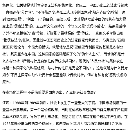
集体化，但关键是他们肯定更无法抗拒集体化。实际上，中国历史上的法家传统就
一直强调在“分异令”、“不许族居”的基础上实现专制国家对“编户齐民”的控制，达
到“国强民弱”、“利出一孔”的目的。而汉以后，尤其是隋以后中国的传统在很大程
度上是“儒表法里”的。五四新文化运动的一个误区又是“反儒不反法”，结果是反掉
了并不那幺糟糕的“表”传统，却膨胀了最糟糕的 “里”传统，一直到文革时期出现
“批儒弘法”的狂热。因此就中国宏观历史上的法家国家传统而言，马克思的“亚细
亚国家”理论有一个很大的错误，就是他总是说“亚细亚专制国家的基础是农村公
社”，其实至少在中国，这种国家的基础是原子化的“伪个人主义”，而恰恰不是什
幺农村公社（所谓村社是自治性的传统小共同体，现代的“人民公社”与集体农庄一
样是一种国家化的科层组织，与村社的性质是完全不同的）。这也就是为什幺我对
如今“不民主国家中缺少公民社会甚至也缺少传统村社，但却有私有化”感到忧虑的
原因。
在市场化过程中 不是简单要求国家退出，而应促进社会发展？
汪晖：1988年到1989年前后，社会上发生了一些重大的事情。中国市场制度的一
些基本要素形成，第一个是价格改革，当时在价格改革过程当中首先形成了所谓商
品价格双轨制度，导致了权力市场化，包括寻租行为都是在这个过程中产生的。在
1988年曾经推动过两次价格闯关，这两次闯关都因为引起通货膨胀和社会不稳