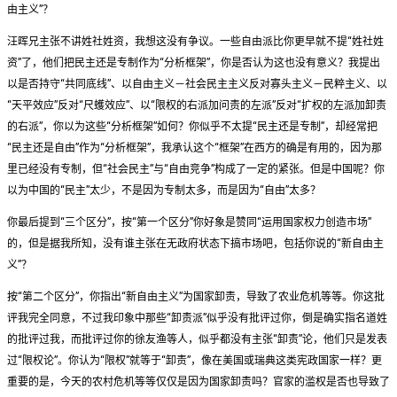
由主义”？
汪晖兄主张不讲姓社姓资，我想这没有争议。一些自由派比你更早就不提“姓社姓
资”了，他们把民主还是专制作为“分析框架”，你是否认为这也没有意义？我提出
以是否持守“共同底线”、以自由主义－社会民主主义反对寡头主义－民粹主义、以
“天平效应”反对“尺蠖效应”、以“限权的右派加问责的左派”反对“扩权的左派加卸责
的右派”，你以为这些“分析框架”如何？你似乎不太提“民主还是专制”，却经常把
“民主还是自由”作为“分析框架”，我承认这个“框架”在西方的确是有用的，因为那
里已经没有专制，但“社会民主”与“自由竞争”构成了一定的紧张。但是中国呢？你
以为中国的“民主”太少，不是因为专制太多，而是因为“自由”太多？
你最后提到“三个区分”，按“第一个区分”你好象是赞同“运用国家权力创造市场”
的，但是据我所知，没有谁主张在无政府状态下搞市场吧，包括你说的“新自由主
义”？
按“第二个区分”，你指出“新自由主义”为国家卸责，导致了农业危机等等。你这批
评我完全同意，不过我印象中那些“卸责派”似乎没有批评过你，倒是确实指名道姓
的批评过我，而批评过你的徐友渔等人，似乎都没有主张“卸责”论，他们只是发表
过“限权论”。你认为“限权”就等于“卸责”，像在美国或瑞典这类宪政国家一样？更
重要的是，今天的农村危机等等仅仅是因为国家卸责吗？官家的滥权是否也导致了