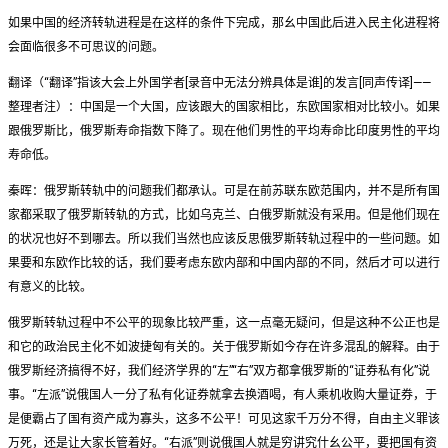
如果中国的经济转轨进程是在这样的条件下完成，那幺中国此后进入民主化进程将
会面临很多不可思议的问题。
翻译（“翻译”指该大会上外国学者[录音中无法分辨具体是谁]的发言[同声传译]——
整理者注）：中国是一个大国，应该跟大的国家相比，东欧国家相对比较小。如果
跟俄罗斯比，俄罗斯寿命指数下降了。现在他们男性的平均寿命比印度男性的平均
寿命低。
秦晖：俄罗斯转轨中的问题我们都承认。可是在前苏联东欧范围内，并不是所有国
家都采取了俄罗斯转轨的方式，比如乌克兰、白俄罗斯就没有采用。但是他们现在
的状况也好不到哪去。所以我们当然也应该反思俄罗斯转轨过程中的一些问题。如
果要和东欧作比较的话，我们要考虑东欧内部和中国内部的不同，然后才可以进行
有意义的比较。
俄罗斯转轨过程中不公平的现象比较严重，这一点毫无疑问，但是这种不公正也是
和它的政治民主化不如波捷匈有关的。关于俄罗斯如今存在许多混乱的解释。由于
俄罗斯经济搞得不好，我们经济学界的“左”“右”双方都拿俄罗斯的“证券私有化”说
事。“左派”说俄国人一分了私有化证券就拿去换酒喝，有人乘机收购大量证券，于
是便霸占了国有资产成为寡头，这多不公平！可见这家千万分不得，自由主义罪该
万死，还是让大家长管着好。“右派”则说俄国人就是穷讲究什幺公平，要把国有资