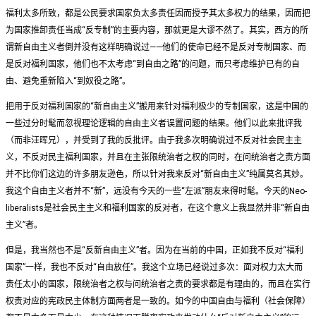
福利太多所致，都是公民要求国家负太多责任因而授予其太多权力的结果，因而把
为国家推卸责任当成“反专制”的主要内容，那就更是大谬不然了。其实，西方的所
谓新自由主义者倒并没有这样明确说过——他们的使命已经不是反对专制国家、而
是反对福利国家，他们也不太考虑“到自由之路”的问题，而只考虑维护已有的自
由、避免重新陷入“到奴役之路”。
把用于反对福利国家的“新自由主义”搬用来针对福利极少的专制国家，这是中国的
一些过分时髦而忽视理论逻辑的自由主义者误置问题的结果。他们以此来批评我
（而非汪晖兄），并受到了我的反批评。由于我多次明确说过不反对社会民主主
义，不反对民主福利国家，并且在主张限统治者之权的同时，在问统治者之责方面
并不比你们这边的许多朋友逊色，所以针对我来反对“新自由主义”纯属莫名其妙。
我这个自由主义者并不“新”，远没有今天的一些“左派”朋友来得时髦。今天的Neo-
liberalists是社会民主主义和福利国家的反对者，在这个意义上我显然并非“新自由
主义”者。
但是，我当然也不是“反新自由主义”者。因为在当前的中国，正如我不反对“福利
国家”一样，我也不反对“自由放任”。我这个立场已经说过多次：面对权力太大而
责任太小的国家，限统治者之权与问统治者之责的要求都是有理由的，而且在实行
权责对应的宪政民主体制方面两者是一致的。如今的中国自由与福利（社会保障）