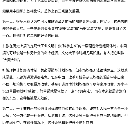
难解释这种现象。为了把事情说清楚，首先应该分析这些国家的差异是从哪里来。
如果用中国和东欧相比较，总体上有三点至关重要。
第一点，很多人都认为中国和东欧改革之前搞的都是计划经济，但实际上这两者的
差异是很大的。一些左派强调所谓的“鞍钢宪法”和“马钢宪法”之别，倒是看到了这
一点。但他们对这二者的评价有问题。
东欧在历史上搞的是现代工业文明扩张“科学主义”的一套理性计划经济体制。中国
搞的可以说是一种无计划的命令经济，文化大革命时期尤其如此，有人把它叫做
“大轰大嗡”。
打破理性计划经济体制，势必要破坏计划均衡，但市场均衡无法很快建立，这就造
成混乱。无论渐进激进都难免。但在中国，改革开始是从无均衡的混乱中走出来，
不仅市场均衡可以取得净收益，甚至引进理性计划均衡也可以带来净收益。邓小平
说改革最初就叫“整顿”，简单说就是恢复了一点“马钢宪法”。而在本来就是计划均
衡的东欧，这种招数是无效的。
第二点，一个非自由的经济共同体结构势必有两个职能，即它对人民一方面是一种
束缚，另一方也是一种保护。从逻辑上讲，这种束缚－保护关系应当是均衡的，但
历史现实中，在很多情况下，这种束缚和保护并不是对应的。