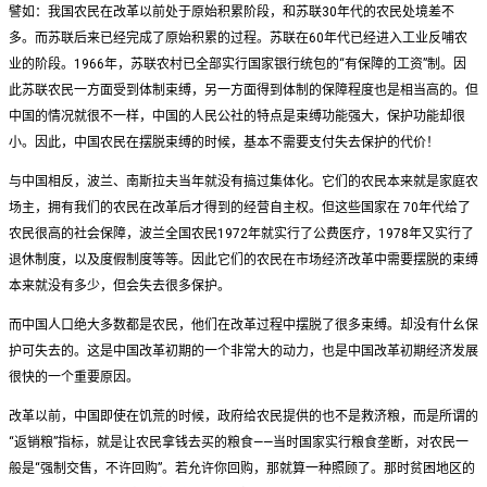
譬如：我国农民在改革以前处于原始积累阶段，和苏联30年代的农民处境差不
多。而苏联后来已经完成了原始积累的过程。苏联在60年代已经进入工业反哺农
业的阶段。1966年，苏联农村已全部实行国家银行统包的“有保障的工资”制。因
此苏联农民一方面受到体制束缚，另一方面得到体制的保障程度也是相当高的。但
中国的情况就很不一样，中国的人民公社的特点是束缚功能强大，保护功能却很
小。因此，中国农民在摆脱束缚的时候，基本不需要支付失去保护的代价！
与中国相反，波兰、南斯拉夫当年就没有搞过集体化。它们的农民本来就是家庭农
场主，拥有我们的农民在改革后才得到的经营自主权。但这些国家在 70年代给了
农民很高的社会保障，波兰全国农民1972年就实行了公费医疗，1978年又实行了
退休制度，以及度假制度等等。因此它们的农民在市场经济改革中需要摆脱的束缚
本来就没有多少，但会失去很多保护。
而中国人口绝大多数都是农民，他们在改革过程中摆脱了很多束缚。却没有什幺保
护可失去的。这是中国改革初期的一个非常大的动力，也是中国改革初期经济发展
很快的一个重要原因。
改革以前，中国即使在饥荒的时候，政府给农民提供的也不是救济粮，而是所谓的
“返销粮”指标，就是让农民拿钱去买的粮食——当时国家实行粮食垄断，对农民一
般是“强制交售，不许回购”。若允许你回购，那就算一种照顾了。那时贫困地区的