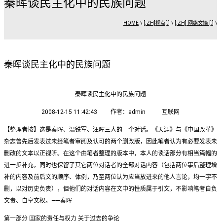
秦晖谈民主化中的民族问题
HOME
\
[:ZH]视点[:]
\
[:ZH] 网络文摘 [:]
\
秦晖谈民主化中的民族问题
秦晖谈民主化中的民族问题
2008-12-15 11:42:43 作者：admin 互联网
【整理者按】这是秦晖、温铁军、汪晖三人的一个对话。《天涯》与《中国改革》
杂志曾先后发表过未经笔者审阅及认可的两个删改版，因此笔者认为有必要发表未
删改的文本以正视听。在这个由笔者整理的版本中，本人的谈话部分有相当篇幅的
进一步补充，同时也保留了其它两位对话者的全部对话内容（包括两位事后整理增
补的内容及前后文的顺序、体例，乃至两位认为应当放进来的他人言论，均一字不
删，以对历史负责），但他们的对话内容在文中的性质属于引文，不影响笔者自负
文责、自享文权。——秦晖
第一部分 国家的责任与权力 关于过去的争论