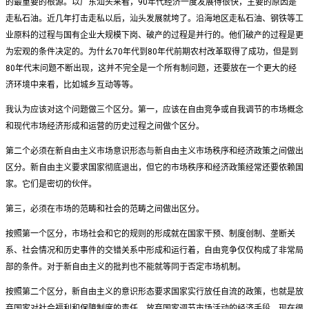
的最重要的根源。以广东汕头来看，90年代经济一度发展得很快，主要的原因是
走私石油。近几年打击走私以后，汕头发展就垮了。沿海地区走私石油、钢铁等工
业原料的过程与国有企业大规模下岗、破产的过程是并行的。他们破产的过程是更
为宏观的条件决定的。为什幺70年代到80年代前期农村改革取得了成功，但是到
80年代末问题不断出现，这并不完全是一个所有制问题，还要放在一个更大的经
济环境中来看，比如城乡互动等等。
我认为应该对这个问题做三个区分。第一，应该在自由竞争或自我调节的市场概念
和现代市场经济形成和运营的历史过程之间做个区分。
第二个必须在新自由主义市场意识形态与新自由主义市场秩序和经济政策之间做出
区分。新自由主义要求国家彻底退出，但它的市场秩序和经济政策经常还要依赖国
家。它们是密切的伙伴。
第三，必须在市场的范畴和社会的范畴之间做出区分。
按照第一个区分，市场社会和它的规则的形成就在国家干预、制度创制、垄断关
系、社会情况和历史事件的交错关系中形成和运行着，自由竞争仅仅构成了非常局
部的条件。对于新自由主义的批判也不能就等同于否定市场机制。
按照第二个区分，新自由主义的意识形态要求国家实行放任自流的政策，也就是放
弃国家对社会福利和保障制度的责任，放弃国家调节市场活动的经济手段，现在很