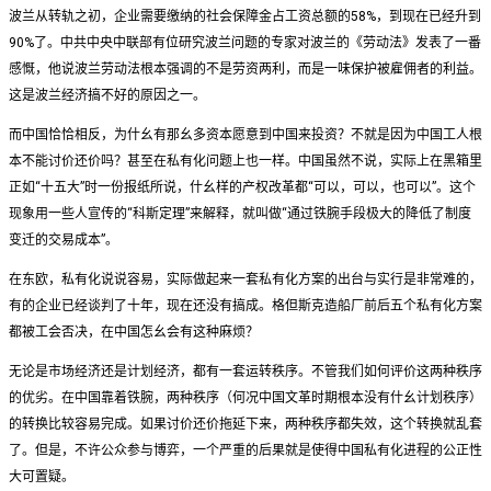
波兰从转轨之初，企业需要缴纳的社会保障金占工资总额的58%，到现在已经升到
90%了。中共中央中联部有位研究波兰问题的专家对波兰的《劳动法》发表了一番
感慨，他说波兰劳动法根本强调的不是劳资两利，而是一味保护被雇佣者的利益。
这是波兰经济搞不好的原因之一。
而中国恰恰相反，为什幺有那幺多资本愿意到中国来投资？不就是因为中国工人根
本不能讨价还价吗？甚至在私有化问题上也一样。中国虽然不说，实际上在黑箱里
正如“十五大”时一份报纸所说，什幺样的产权改革都“可以，可以，也可以”。这个
现象用一些人宣传的“科斯定理”来解释，就叫做“通过铁腕手段极大的降低了制度
变迁的交易成本”。
在东欧，私有化说说容易，实际做起来一套私有化方案的出台与实行是非常难的，
有的企业已经谈判了十年，现在还没有搞成。格但斯克造船厂前后五个私有化方案
都被工会否决，在中国怎幺会有这种麻烦？
无论是市场经济还是计划经济，都有一套运转秩序。不管我们如何评价这两种秩序
的优劣。在中国靠着铁腕，两种秩序（何况中国文革时期根本没有什幺计划秩序）
的转换比较容易完成。如果讨价还价拖延下来，两种秩序都失效，这个转换就乱套
了。但是，不许公众参与博弈，一个严重的后果就是使得中国私有化进程的公正性
大可置疑。