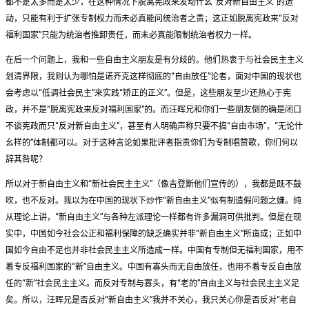
都不是太多而是太少，在这种情况下脱离宪政来发动什幺“反对新自由主义”的运
动，只能有利于扩张专制权力而未必真能问统治者之责；这正如脱离宪政来“反对
福利国家”只能为统治者推卸责任，而未必真能限制统治者权力一样。
在后一个问题上，我和一些自由主义朋友是有分歧的。他们热衷于与社会民主主义
划清界限，我则认为哪怕是诺齐克这样彻底的“自由放任”论者，面对中国的现状也
会考虑以“低调社会民主”来实践“矫正的正义”。但是，这些朋友至少还热心于宪
政，并不是“脱离宪政来反对福利国家”的。而汪晖兄和你们一些朋友倒的确是闭口
不谈宪政而只“反对新自由主义”，甚至有人明确声称只要不搞“自由市场”，“无论什
幺样的”体制都可以。对于这种言论如果批评者指责你们为专制唱赞歌，你们何以
辞其咎呢？
所以对于新自由主义和“新社会民主主义”（像吉登斯他们宣传的），我都是既不鼓
吹，也不反对。我以为在中国的现状下炒作“新自由主义”似有制造假问题之嫌。纯
从理论上讲，“新自由主义”与各种左派理论一样都有许多漏洞可供批判。但是在现
实中，中国如今社会公正和福利保障的缺乏确实并非“新自由主义”所造成；正如中
国如今自由不足也并非社会民主主义所造成一样。中国有专制但无福利国家，用不
着专反福利国家的“新”自由主义。中国有寡头而无自由放任，也用不着专反自由放
任的“新”社会民主主义。而反对专制与寡头，有“老的”自由主义与社会民主主义足
矣。所以，汪晖兄是否反对“新自由主义”我并不关心，我只关心你是否反对“老自