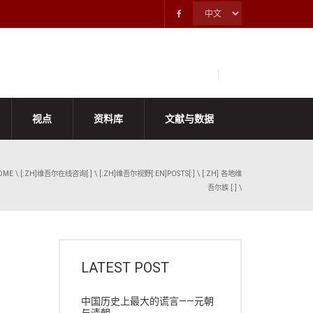
视点
资料库
文献与数据
OME
\
[:ZH]维吾尔在线咨询[:]
\
[:ZH]维吾尔视野[:EN]POSTS[:]
\
[:ZH] 各地维
吾尔族 [:]
\
LATEST POST
中国历史上最大的谎言——元朝