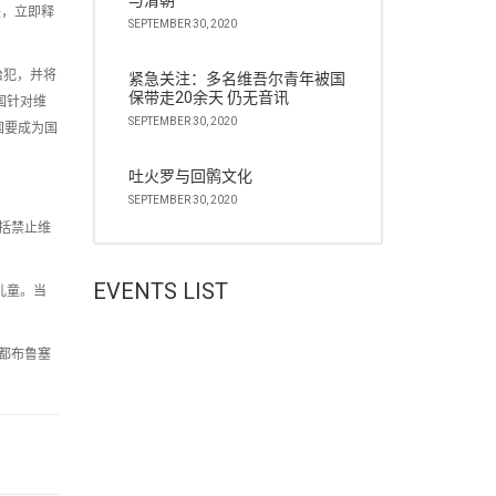
与清朝
任，立即释
SEPTEMBER 30, 2020
治犯，并将
紧急关注：多名维吾尔青年被国
保带走20余天 仍无音讯
国针对维
SEPTEMBER 30, 2020
国要成为国
吐火罗与回鹘文化
SEPTEMBER 30, 2020
括禁止维
EVENTS LIST
儿童。当
都布鲁塞