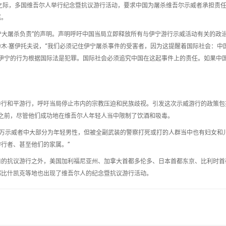
6周年之际，多国维吾尔人举行纪念暨抗议游行活动，要求中国为屠杀维吾尔示威者承担责
属。
日伊宁大屠杀负责”的声明。声明呼吁中国当局立即释放所有与伊宁游行示威活动有关的政
木∙塞伊托夫说，“我们必须记住伊宁屠杀事件的受害者，因为这提醒着国际社会：中
日在伊宁的行为根据国际法是犯罪。国际社会必须追究中国在这起事件上的责任。如果中
者举行和平游行，呼吁当局停止市内的宗教压迫和民族歧视。引发这次示威游行的政策包
之前，尽管他们成功地在维吾尔人年轻人当中限制了饮酒和吸毒。
.5万示威者中大部分为年轻男性，但被全副武装的警察打死或打的人群当中也有妇女和
行者、甚至他们的家属。”
前的抗议游行之外，美国加利福尼亚州、加拿大首都多伦多、日本首都东京、比利时首
都比什凯克等地也出现了维吾尔人的纪念暨抗议游行活动。