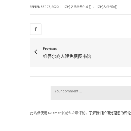
.
|
SEPTEMBER 27, 2020
[:ZH] 各地维吾尔族 [:]
[:ZH]人权与法[:]
Previous
维吾尔商人建免费图书馆
此站点使用Akismet来减少垃圾评论。
了解我们如何处理您的评论