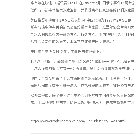
维吾尔在线讯 （通讯员Sada）在1997年2月5日伊宁事件1
放所有与该事件相关的政治犯，并将受害者信息公布给他们的家
美国维吾尔协会于2月5日发表题为“中国必须为1997年2月5
所有与该事件有关的记录公布给受害者家属。维吾尔协会主席阿力
吾尔人的残暴行为是系统性的、持久性的。中国1997年2月5
际社会负责任的领导者，那么它应该遵守国际准则。”
美国维吾尔协会对“2·5”伊宁事件的描述如下：“
1997年2月5日，新疆维吾尔自治区西北部城市——伊宁的示威
吾尔人传统的聚会方式——麦西莱普。禁止麦西莱普就发生在游行
中国安全部队枪杀了手无寸铁的维吾尔示威者。目击者称，1~1
局随后围捕了数千名维吾尔人，包括逃离的示威者、被怀疑参与游
据外媒报道，除了美国维吾尔协会组织的在中国驻华盛顿大使馆
尔、土耳其伊斯坦布尔、哈萨克斯坦阿拉木图，吉尔吉斯斯坦首
https://www.uyghur-archive.com/uighurbiz-net/8420.html