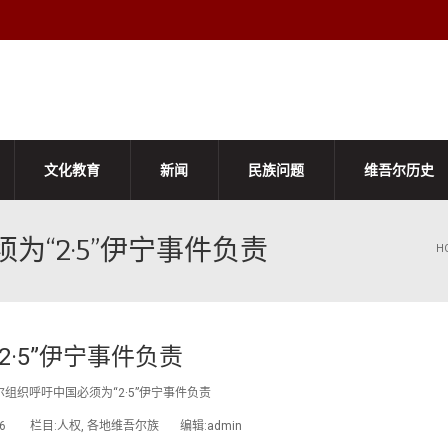
文化教育
新闻
民族问题
维吾尔历史
“2·5”伊宁事件负责
H
·5”伊宁事件负责
组织呼吁中国必须为“2·5”伊宁事件负责
2/06 栏目:人权, 各地维吾尔族 编辑:admin