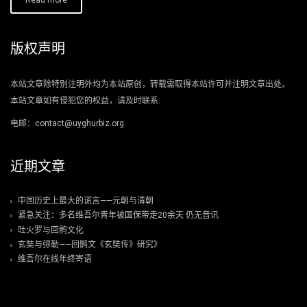
Read more
版权声明
本站文章除特别注明外均为本站原创，转载需取得本站许可并注明文章出处。
本站文章如有侵犯您的权益，请及时联系.
电邮：contact@uyghurbiz.org
近期文章
中国历史上最大的谎言——元朝与清朝
紧急关注：多名维吾尔青年被国保带走20余天 仍无音讯
吐火罗与回鹘文化
玄奘与弥勒——回鹘文《玄奘传》研究》
维吾尔在线年终寄语