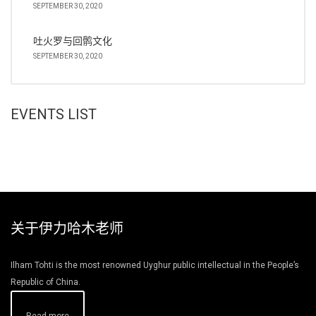
SEPTEMBER 30, 2020
吐火罗与回鹘文化
SEPTEMBER 30, 2020
EVENTS LIST
关于伊力哈木老师
Ilham Tohti is the most renowned Uyghur public intellectual in the People’s
Republic of China.