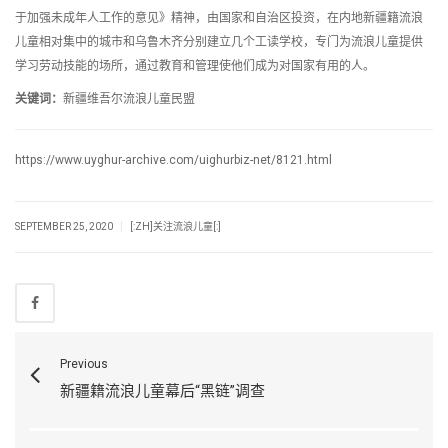
于加强未成年人工作的意见》精神，由国家和自治区投资，在内地新疆籍流浪
儿童相对集中的城市和乌鲁木齐分别建立几个工读学校，专门为流浪儿童提供
学习劳动技能的场所，通过教育和管理使他们成为对国家有用的人。
关键词：
新疆维吾尔流浪儿童民盟
https://www.uyghur-archive.com/uighurbiz-net/8121.html
|
SEPTEMBER 25, 2020
[:ZH]关注流浪儿童[:]
Previous
新疆籍流浪儿童幕后“黑链”调查