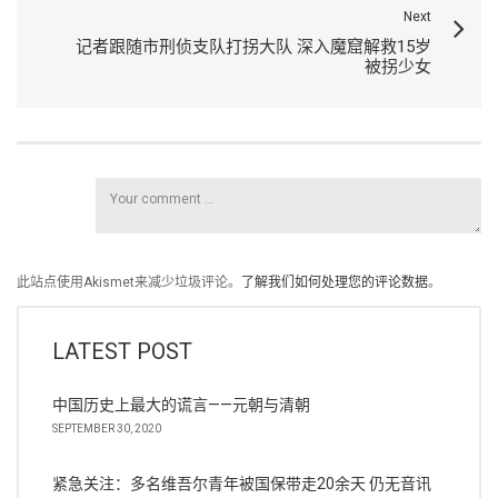
Next
记者跟随市刑侦支队打拐大队 深入魔窟解救15岁
被拐少女
此站点使用Akismet来减少垃圾评论。
了解我们如何处理您的评论数据
。
LATEST POST
中国历史上最大的谎言——元朝与清朝
SEPTEMBER 30, 2020
紧急关注：多名维吾尔青年被国保带走20余天 仍无音讯