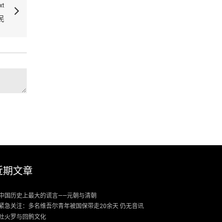
xt
民
近期文章
中国历史上最大的谎言——元朝与清朝
紧急关注：多名维吾尔青年被国保带走20余天 仍无音讯
吐火罗与回鹘文化