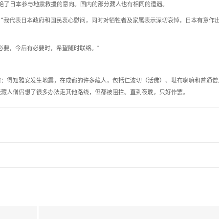
府谢绝了日本参与地震救援的意向。国内的部分藏人也有相同的遭遇。
“我代表日本政府和国民衷心慰问，同时对牺牲者及家属表示深切哀悼，日本有意作
必要，今后有必要时，希望随时联络。”
道：得知雅安发生地震，在成都的许多藏人，包括仁波切（活佛）、堪布喇嘛和普通僧
些藏人僧侣想了很多办法走其他路线，但都被阻拦。直到夜晚，只好作罢。