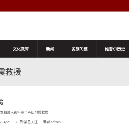
文化教育
新闻
民族问题
维吾尔历史
震救援
援
本和藏人被拒参与芦山地震救援
3/04/21 栏目:紧急关注 编辑:admin