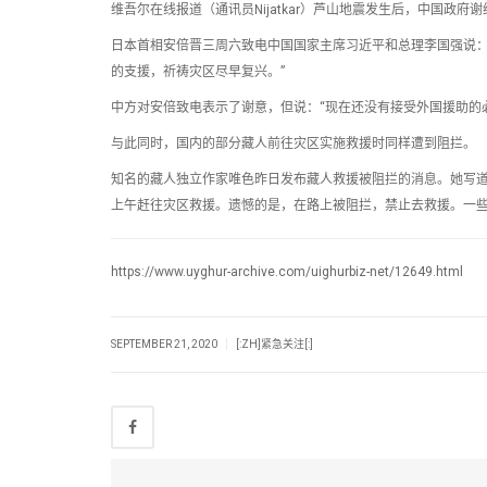
维吾尔在线报道（通讯员Nijatkar）芦山地震发生后，中国政
日本首相安倍晋三周六致电中国国家主席习近平和总理李国强说：
的支援，祈祷灾区尽早复兴。”
中方对安倍致电表示了谢意，但说：“现在还没有接受外国援助的
与此同时，国内的部分藏人前往灾区实施救援时同样遭到阻拦。
知名的藏人独立作家唯色昨日发布藏人救援被阻拦的消息。她写
上午赶往灾区救援。遗憾的是，在路上被阻拦，禁止去救援。一
https://www.uyghur-archive.com/uighurbiz-net/12649.html
|
SEPTEMBER 21, 2020
[:ZH]紧急关注[:]