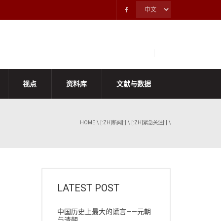
视点
资料库
文献与数据
HOME
\
[:ZH]新闻[:]
\
[:ZH]紧急关注[:]
\
LATEST POST
中国历史上最大的谎言——元朝
与清朝